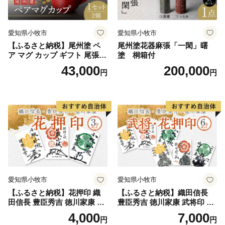
愛知県小牧市
愛知県小牧市
【ふるさと納税】尾州塗 ペ
尾州塗花器麻張「一閑」曙
ア マグ カップ ギフト 尾張漆
塗 桐箱付
漆 漆器 漆器工芸 工芸品 芸術
43,000
200,000
円
円
性 実用性 抗菌性 美味しく安
全な食事 手作り 贈答用 くつ
ろぎ おうち時間 プレゼント
抗ウイルス効果 お取り寄せ
愛知県 小牧市 送料無料
愛知県小牧市
愛知県小牧市
【ふるさと納税】花押印 織
【ふるさと納税】織田信長
田信長 豊臣秀吉 徳川家康 3
豊臣秀吉 徳川家康 武将印 花
枚 セット 戦国 武将 小牧山城
押印 6枚 セット イラスト 戦
4,000
7,000
円
円
墨絵 龍画師 書道アーティス
国 武将 小牧山城 墨絵 龍画師