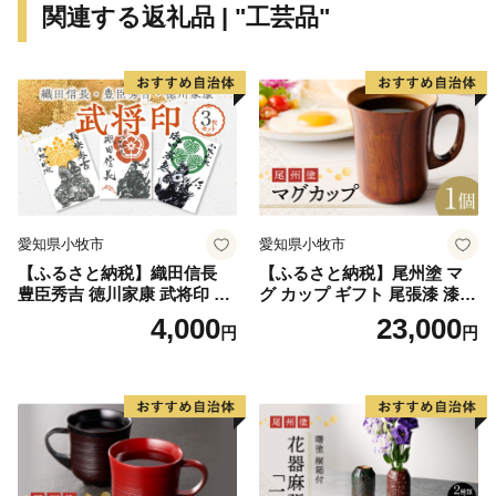
関連する返礼品 | "工芸品"
愛知県小牧市
愛知県小牧市
【ふるさと納税】織田信長
【ふるさと納税】尾州塗 マ
豊臣秀吉 徳川家康 武将印 3
グ カップ ギフト 尾張漆 漆
枚 セット イラスト 戦国 武将
漆器 漆器工芸 工芸品 芸術性
4,000
23,000
円
円
小牧山城 墨絵 龍画師 書道ア
実用性 抗菌性 美味しく安全
ーティスト 池谷公智 渾身の
な食事 手作り 贈答用 くつろ
一作 作品 雑貨 工芸品 グッズ
ぎ おうち時間 プレゼント 抗
愛知県 小牧市 お取り寄せ 送
ウイルス効果 お取り寄せ 愛
料無料
知県 小牧市 送料無料