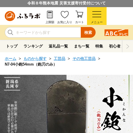
令和８年熊本地震 災害支援寄付受付について
上限額
お気に入り
カート
メニュー
検索
トップ
ランキング
返礼品一覧
まち一覧
特集
初心者ガイド
ホーム
ものから探す
工芸品
その他工芸品
N7-04小鉋54mm（鉋刃のみ）