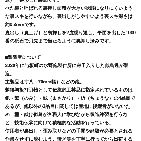
べた裏と呼ばれる裏押し面積が大きい状態になりにくいよう
な裏スキを行いながら、裏出しがしやすいよう裏スキ深さは
約0.3mmです。
裏出し（裏上げ）と裏押しを2度繰り返し、平面を出した1000
番の砥石で刃先まで当たるように裏押し済みです。
■製造者について
2020年に与板町の水野鉋製作所に弟子入りした似鳥透が製
造。
主製品は寸八（70mm幅）などの鉋。
越後与板打刃物として伝統的工芸品に指定されているものは
鉋・鑿（のみ）・鉞（まさかり）・釿（ちょうな）の4品目で
あるが、鉋以外の3品目に関しては産地に後継者がいないた
め、鑿・鉞は似鳥が各職人に学びながら製造練習を行うな
ど、技術伝承に向けて積極的な活動を行っている。
使用者が裏出し・歪み取りなどの手間や経験が必要とされる
作業をせずに済むよう、研ぎ等を丁寧に行ってから出荷する