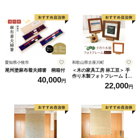
ト 池谷公智 渾身の一作 作品
書道アーティスト 池谷公智
雑貨 工芸品 グッズ 愛知県 小
渾身の一作 作品 雑貨 工芸品
牧市 お取り寄せ 送料無料
グッズ 愛知県 小牧市 お取り
寄せ 送料無料
愛知県小牧市
和歌山県古座川町
尾州塗麻布着夫婦箸 桐箱付
＜木の家具工房 林工亘＞ 手
作り木製フォトフレーム【A
40,000
円
タイプ】
22,000
円