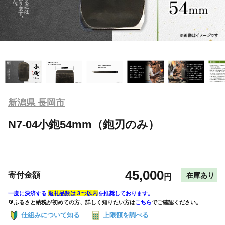
新潟県 長岡市
N7-04小鉋54mm（鉋刃のみ）
45,000
寄付金額
在庫あり
円
一度に決済する
返礼品数は３つ以内
を推奨しております。
🔰ふるさと納税が初めての方、詳しく知りたい方は
こちら
でご確認ください。
仕組みについて知る
上限額を調べる