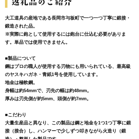
大工道具の産地である長岡市与板町で一つ一つ丁寧に鍛接・
鍛造された品。
※実際に鉋として使用するには鉋台に仕込む必要がありま
す。単品では使用できません。
■製品について
鋼はプロの職人が使用する刃物にも用いられている、最高級
のヤスキハガネ・青紙1号を使用しています。
地金は極軟鋼。
身幅は約54mmで、刃先の幅は約48mm。
厚みは刃先側が約5mm、頭側が約7mm。
■こだわり
大量生産品と異なり、この製品は鋼と地金を1つ1つ丁寧に鍛
接（接合）し、ハンマーで少しずつ叩きながら火造り（鍛
造）・整形した製品です。