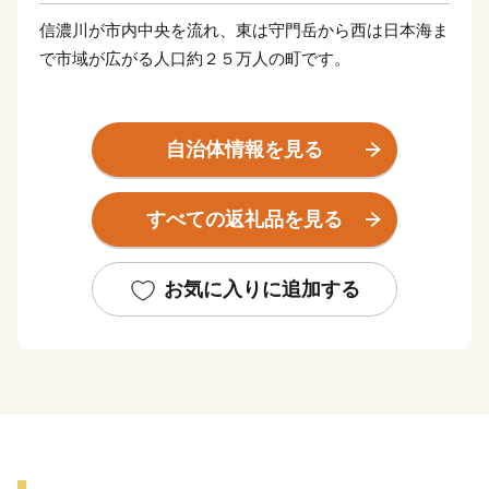
信濃川が市内中央を流れ、東は守門岳から西は日本海ま
で市域が広がる人口約２５万人の町です。
夏の風物詩である長岡花火は「日本三大花火」に数えら
れ、歴史的発掘物の「火焔土器」、全国２位の蔵数を誇
自治体情報を見る
る日本酒や、長岡野菜などの食の名産品、海外からも買
い付けが増加している錦鯉、豊かな自然を生かした風光
すべての返礼品を見る
明媚な棚田など、さまざまな特色と文化を持った個性豊
かなエリアが包括されています。
お気に入りに追加する
さらに、うまい米の代名詞「コシヒカリ」は、長岡市が
発祥。化学肥料や農薬を減らした特別栽培米の生産量は
全国トップクラスです。
お礼の品には色もつやも最高のコシヒカリをはじめとし
た長岡自慢の品をご用意しました。ぜひふるさと納税で
長岡を応援してください！