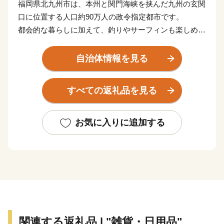
福岡県北九州市は、本州と関門海峡を挟んだ九州の玄関
口に位置する人口約90万人の政令指定都市です。
都会的な暮らしに加えて、釣りやサーフィンも楽しめる
海や、四季折々の草花が生息する山など豊かな自然に囲
まれた、地方暮らしの両方を楽しめる都市です。
自治体情報を見る
関門海峡ふぐ刺身・シャボン玉石けん・肉うどん・辛子
明太子など本市ならではの返礼品に加え、黒毛和牛・ウ
すべての返礼品を見る
ナギ・カニなど全国的に人気の返礼品も豊富に揃えてい
ます。
ふるさと納税を通じて、ぜひ北九州市の魅力をご体感く
お気に入りに追加する
ださい！
関連する返礼品 | "雑貨・日用品"