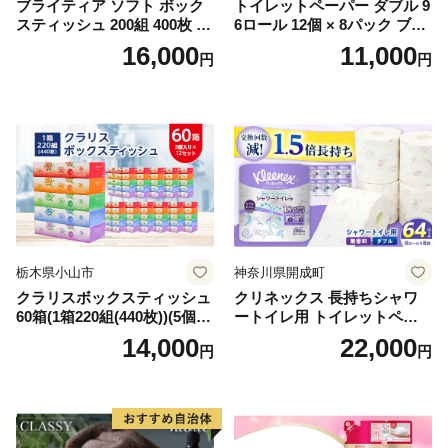
ブライティア ソフト ボック
トイレットペーパー ダブル 9
スティッシュ 200組 400枚 60
6ロール 12個 × 8パック ブラ
箱 日本製 まとめ買い ティッ
ンカ 再生紙 100％ 芯あり 日
16,000
11,000
円
円
シュ リサイクル 長持 防災 常
用品 消耗品 無香料 生活用品
備品 日用雑貨 消耗品 生活必
備蓄 秋田県 能代市 送料無料
需品 備蓄 ペーパー 紙 北海道
《能代製紙》
倶知安町 日用品
栃木県小山市
神奈川県開成町
クラリスボックスティッシュ
クリネックス 長持ちシャワ
60箱(1箱220組(440枚))(5個入
ートイレ用 トイレットペー
り×12セット)【1256759】
パー（ダブル）64ロール(8ロ
14,000
22,000
円
円
ール×8パック) 開成町 トイレ
ットペーパーダブル 日用品
国産 新生活 ダブル SDGs 備
蓄 防災 エコ 消耗品 生活雑貨
生活用品 無香料 トイレット