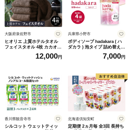
ペーパー ダブル といれっと
ぺーぱー トイレ クレシア ト
イレットペーパー [BDBH002
-1]
大阪府泉佐野市
兵庫県小野市
ヒオリエ 上質ホテルタオル
ボディソープ hadakara ( ハ
フェイスタオル 4枚 カカオ
ダカラ ) 泡タイプ 詰め替え 4
【タオル 泉州タオル 吸水 普
40ml×4袋 ボディーソープ 泡
12,000
7,000
円
円
段使い 無地 シンプル 日用品
ボディソープ 泡 日用品 消耗
ふわふわ ふかふか 家族 たお
品 バス用品 大容量 いい 匂い
る 一人暮らし】
ボディ 保湿 LION ライオン
泡石鹸 石鹸 兵庫 兵庫県 小野
市
香川県観音寺市
北海道倶知安町
シルコット ウェットティッ
定期便 2ヵ月毎 全3回 長持ち