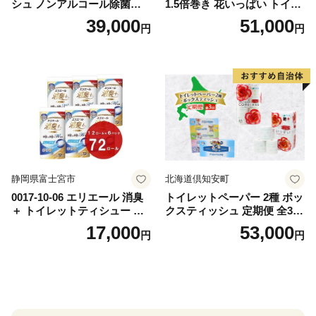
シュ ノンアルコール除菌詰
1.5倍巻き 花いっぱい トイレ
替（43枚×3P）×24袋 日用品
ットペーパー ダブル 45ｍ 計
39,000
51,000
円
円
おもちゃ 拭き取り 手拭き 外
72ロール 全18種 花柄 プリン
出時 お出かけ時 食事前 緑茶
ト ハーブ 香り付き 日本製 ま
カテキン配合
とめ買い 防災 常備品 ペーパ
ー 消耗品 備蓄 送料無料 北海
道 倶知安町 日用品
静岡県富士宮市
北海道倶知安町
0017-10-06 エリエール 消臭
トイレットペーパー 2種 ボッ
＋ トイレットティシュー し
クスティッシュ 定期便 全3
っかり香るフレッシュクリア
回 日本製 まとめ買い 防災
17,000
53,000
円
円
の香り ダブル 12ロール×6パ
常備品 日用雑貨 消耗品 生活
ック 72ロール 25m トイレ
必需品 大容量 備蓄 リサイク
ットペーパー パルプ100％ 消
ル ティッシュ ペーパー まと
臭 防臭 日用品 消耗品 備蓄
め買い 雑貨 倶知安町