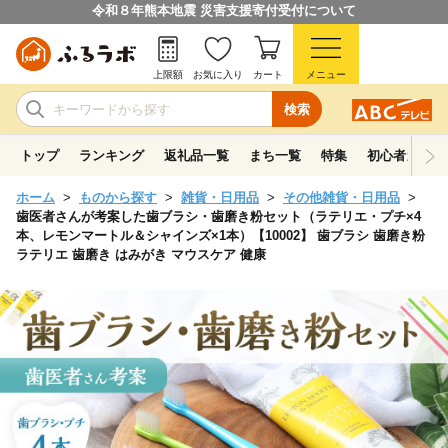
令和８年熊本地震 災害支援寄付受付について
上限額
お気に入り
カート
メニュー
検索
トップ
ランキング
返礼品一覧
まち一覧
特集
初心者ガイド
ホーム
ものから探す
雑貨・日用品
その他雑貨・日用品
歯医者さんが考案した歯ブラシ・歯磨き粉セット（ラテリエ・プチ×4
本、レモンマートル＆シャインズ×1本）【10002】 歯ブラシ 歯磨き粉
ラテリエ 歯磨き はみがき マウスケア 健康