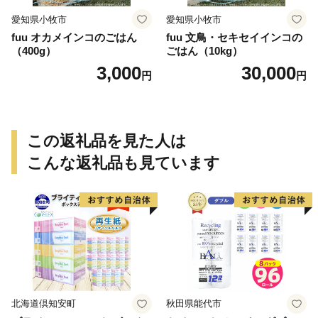
愛知県小牧市
愛知県小牧市
fuu オカメインコのごはん
fuu 文鳥・セキセイインコの
（400g）
ごはん（10kg）
3,000
30,000
円
円
この返礼品を見た人は
こんな返礼品も見ています
北海道倶知安町
秋田県能代市