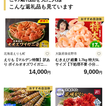
こんな返礼品も見ています
北海道えりも町
大阪府泉佐野市
えりも【マルデン特製】訳あ
むきえび 総量 1.7kg 特大5L
り ボイルオオズワイガニ姿2
サイズ【下処理不要 小分け 8
kg《1kg(４尾～５尾)×2》【e
50g×2P 訳あり サイズ不揃い
14,000
9,000
円
円
r002-051-a】 / ふるさと納税
バナメイエビ バラ凍結】
オオズワイガニ ズワイガニ
訳あり 北海道 日高 浜茹で ボ
イル済み 冷凍 カニ 蟹 かに
カニ味噌 甲羅 お得 格安 小ぶ
り 解凍 カニ鍋 甲羅焼き 海鮮
返礼品 特産品 新鮮 濃厚 旨み
簡単調理 家庭用 ギフト グル