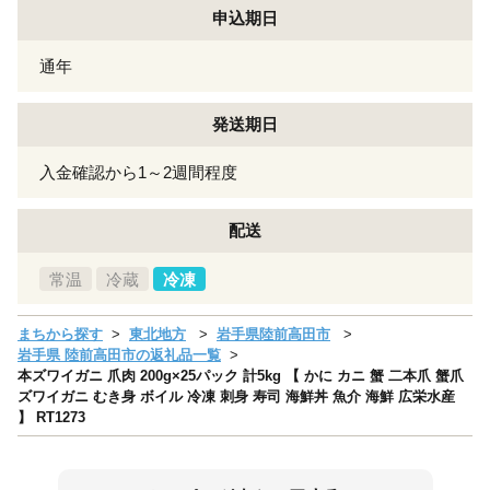
申込期日
通年
発送期日
入金確認から1～2週間程度
配送
常温
冷蔵
冷凍
まちから探す
東北地方
岩手県陸前高田市
岩手県 陸前高田市の返礼品一覧
本ズワイガニ 爪肉 200g×25パック 計5kg 【 かに カニ 蟹 二本爪 蟹爪
ズワイガニ むき身 ボイル 冷凍 刺身 寿司 海鮮丼 魚介 海鮮 広栄水産
】 RT1273