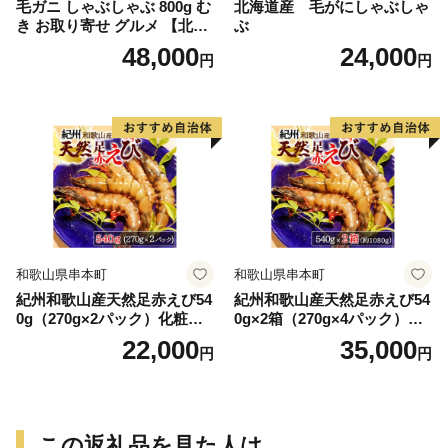
毛ガニ しゃぶしゃぶ 800g む
北海道産 毛がにしゃぶしゃ
き お取り寄せ グルメ 【北海
ぶ
道】【札幌バルナバフーズ】
48,000
24,000
円
円
和歌山県串本町
和歌山県串本町
紀州和歌山産天然足赤えび54
紀州和歌山産天然足赤えび54
0g（270g×2パック）化粧箱
0g×2箱（270g×4パック）化
入 ※2026年12月上旬〜2027
粧箱入 ※2026年12月上旬〜2
22,000
35,000
円
円
年2月上旬頃順次発送予定
027年2月上旬頃順次発送予定
（お届け日指定不可）／海老
（お届け日指定不可）（お届
エビ えび クマエビ 足赤 天然
け日指定不可）／海老 エビ
おかず【uot772A】
えび クマエビ 足赤 天然 おか
ず【uot773A】
この返礼品を見た人は