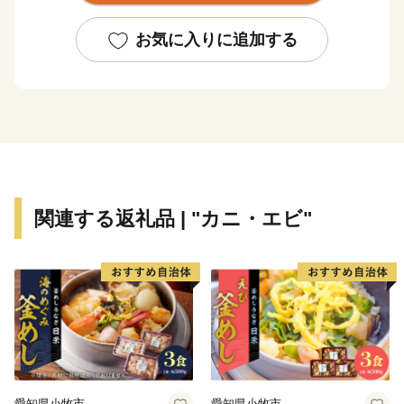
文化財「旧吉田家住宅主屋」の復旧をもって、ハード整
備は終了いたしました。
お気に入りに追加する
全国各地から陸前高田市へご支援いただき、お礼申し上
げます。
〇陸前高田市の魅力
春は桜、気仙川での渓流魚釣り、自然の中で温かな日差
しを受け、
夏は山車がぶつかる七夕、白砂青松の高田松原、
関連する返礼品 | "カニ・エビ"
秋はりんごやブドウ、秋の味覚に舌鼓み。各地で黄金の
稲穂が揺れています。
冬は雪も少なく過ごしやすく、虎舞いで新年を祝いま
す。
四季折々の陸前高田へ、ぜひ一度お越しください。
〇ふるさと納税を通じて障がい者の雇用を！
岩手県陸前高田市ではふるさと納税の返礼品の梱包を障
愛知県小牧市
愛知県小牧市