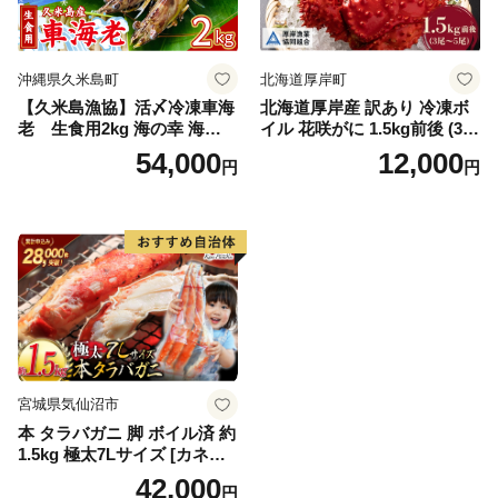
メ
沖縄県久米島町
北海道厚岸町
【久米島漁協】活〆冷凍車海
北海道厚岸産 訳あり 冷凍ボ
老 生食用2kg 海の幸 海鮮
イル 花咲がに 1.5kg前後 (3尾
車えび クルマエビ 高級食材
～5尾入) 蟹 花咲ガニ 魚介類
54,000
12,000
円
円
生食 刺身 鮮度抜群 プリプリ
魚介 [№5863-1090]
甘み 旨味 塩焼き 天ぷら 素揚
げ BBQ シーフード 贈答 贈
り物 お歳暮 お中元
宮城県気仙沼市
本 タラバガニ 脚 ボイル済 約
1.5kg 極太7Lサイズ [カネダ
イ 宮城県 気仙沼市 2056432
42,000
円
6] カニ かに 蟹 たらばがに た