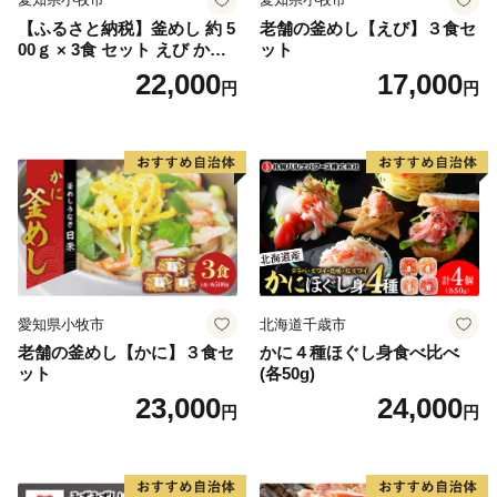
がい者の皆様に正式に委託しております。
【ふるさと納税】釜めし 約 5
老舗の釜めし【えび】３食セ
もしかすると、きちんと梱包されているか心配される方
00ｇ × 3食 セット えび かに
ット
もいるかもしれません。もちろん様々な障がいにより苦
海のめぐみ 老舗 急速冷凍 レ
22,000
17,000
円
円
ンチン 時短 簡単調理 食品 加
手な作業もありますが、皆さんの高い集中力と一つ一つ
工品 ご飯 お弁当 おにぎり お
の丁寧な作業には頭が下がります。
茶漬け お取り寄せ お取り寄
また、ふるさと納税は市の事業ということで自分達が
せグルメ 愛知県 小牧市 送料
無料
「市に役立つ仕事をしているんだ」と誇りを持っていま
す。手を抜くことはありません。
ご寄附の使い道として障がい者の皆様への支援をするの
ではなく、一歩進んだ直接的な取組みにより障がい者の
皆様の雇用を生み出しています。
愛知県小牧市
北海道千歳市
老舗の釜めし【かに】３食セ
かに４種ほぐし身食べ比べ
〇ふるさと納税を通じて想いを届ける
ット
(各50g)
全国の皆様からの応援のメッセージやご支援をいただい
23,000
24,000
円
円
ております。「震災の後、医療チームで来ました」「ボ
ランティアで炊き出しをしていました」等、震災の時だ
けでなく10年以上経った現在もずっと陸前高田を応援し