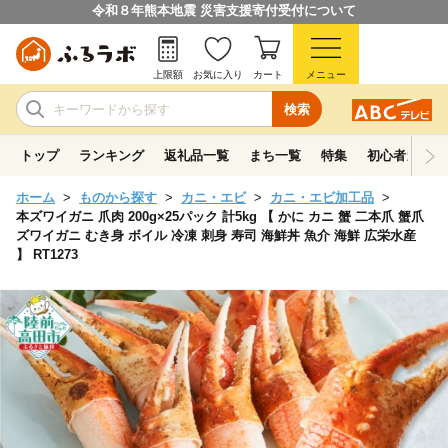
令和８年熊本地震 災害支援寄付受付について
上限額
お気に入り
カート
メニュー
検索
トップ
ランキング
返礼品一覧
まち一覧
特集
初心者ガイド
ホーム
ものから探す
カニ・エビ
カニ・エビ加工品
本ズワイガニ 爪肉 200g×25パック 計5kg 【 かに カニ 蟹 二本爪 蟹爪
ズワイガニ むき身 ボイル 冷凍 刺身 寿司 海鮮丼 魚介 海鮮 広栄水産
】 RT1273