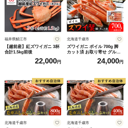
てくださる気持ちが大変ありがたく、大きな力をいただ
いております。
せっかくのご縁、これからは陸前高田が元気な姿と感謝
の気持ちを届ける番です。
陸前高田の返礼品を通して、私たちの想いが全国に、そ
して海の向こうまで届きますように。
福井県鯖江市
北海道千歳市
【越前産】紅ズワイガニ 3杯
ズワイガニ ボイル 700g 脚
合計1.5kg前後
カット済 お取り寄せ グルメ
【北海道】【札幌バルナバフ
22,000
24,000
円
円
ーズ】
北海道千歳市
北海道千歳市