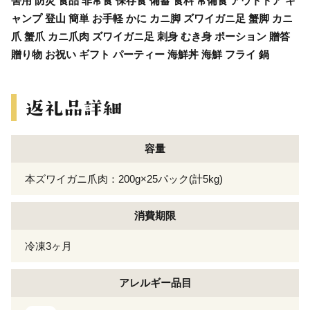
害用 防災 食品 非常食 保存食 備蓄 食料 常備食 アウトドア キ
ャンプ 登山 簡単 お手軽 かに カニ脚 ズワイガニ足 蟹脚 カニ
爪 蟹爪 カニ爪肉 ズワイガニ足 刺身 むき身 ポーション 贈答
贈り物 お祝い ギフト パーティー 海鮮丼 海鮮 フライ 鍋
容量
本ズワイガニ爪肉：200g×25パック(計5kg)
消費期限
冷凍3ヶ月
アレルギー
品目