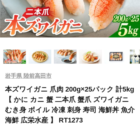
岩手県 陸前高田市
本ズワイガニ 爪肉 200g×25パック 計5kg
【 かに カニ 蟹 二本爪 蟹爪 ズワイガニ
むき身 ボイル 冷凍 刺身 寿司 海鮮丼 魚介
海鮮 広栄水産 】 RT1273