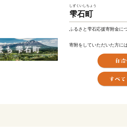
しずくいしちょう
雫石町
ふるさと雫石応援寄附金に
寄附をしていただいた方に
お送りさせていただきます
※お礼の品のお届けには1～
【ご注意】
・寄附につきましては、年
ん。
・お礼の品の写真はイメー
・お礼の品の送付は、雫石
ます。