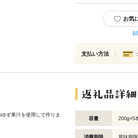
お気
お
支払い方法
のゆず果汁を使用して作りま
容量
200g×5
消費期限
賞味期限