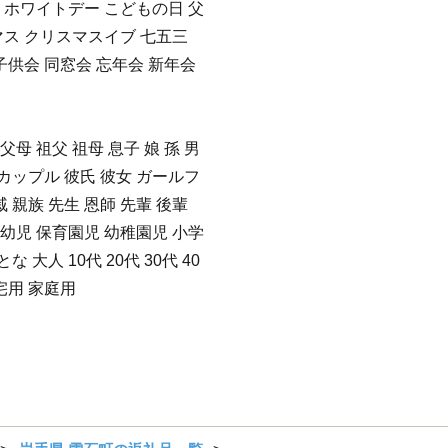
 ホワイトデー こどもの日 父
マス クリスマスイブ 七五三
子供会 同窓会 忘年会 新年会
祖父母 祖父 祖母 息子 娘 孫 男
妹 カップル 彼氏 彼女 ガールフ
 親族 先生 恩師 先輩 後輩
 幼児 保育園児 幼稚園児 小学
 大人 10代 20代 30代 40
自宅用 家庭用