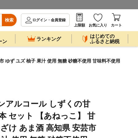
検索
ログイン・会員登録
上限額
お気に入り
カート
はじめての
ランキング
ーン
ふるさと納税
市 ゆず ユズ 柚子 果汁 使用 無糖 砂糖不使用 甘味料不使用
ンアルコール しずくの甘
 5本 セット 【あねっこ】 甘
まざけ あま酒 高知県 安芸市