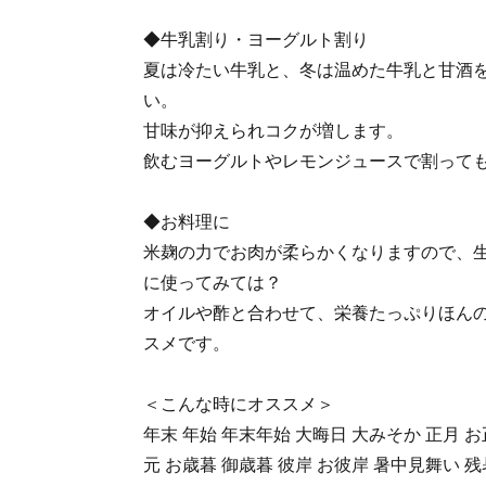
◆牛乳割り・ヨーグルト割り
夏は冷たい牛乳と、冬は温めた牛乳と甘酒
い。
甘味が抑えられコクが増します。
飲むヨーグルトやレモンジュースで割って
◆お料理に
米麹の力でお肉が柔らかくなりますので、
に使ってみては？
オイルや酢と合わせて、栄養たっぷりほん
スメです。
＜こんな時にオススメ＞
年末 年始 年末年始 大晦日 大みそか 正月 お
元 お歳暮 御歳暮 彼岸 お彼岸 暑中見舞い 