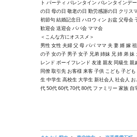
ト パーティ バレンタイン バレンタインデー
の日 母の日 敬老の日 勤労感謝の日 クリス
初節句 結婚記念日 ハロウィン お盆 父母会 
歓迎会 送迎会 パパ会 ママ会
＜こんな方にオススメ＞
男性 女性 夫婦 父 母 パパ ママ 夫 妻 婿 嫁 
の子 女の子 男子 女子 兄弟 姉妹 兄 姉 弟 
レンド ボーイフレンド 友達 親友 同級生 親戚
同僚 取引先 お客様 来客 子供 こども 子ども
生 中学生 高校生 大学生 新社会人 社会人 おとな
代 50代 60代 70代 80代 ファミリー 家族 