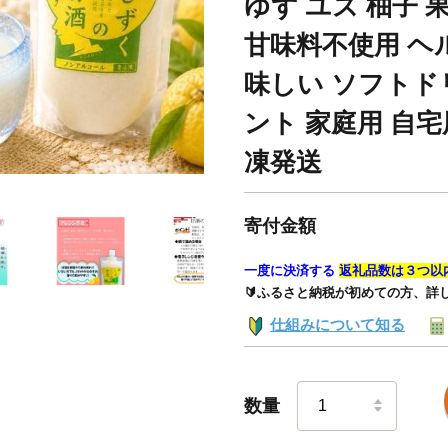
ゆず ユズ 柚子 
甘味料不使用 ヘ
味しい ソフトド
ント 家庭用 自宅
凍発送
寄付金額
一度に決済する
返礼品数は３つ以
🔰ふるさと納税が初めての方、詳
仕組みについて知る
数量