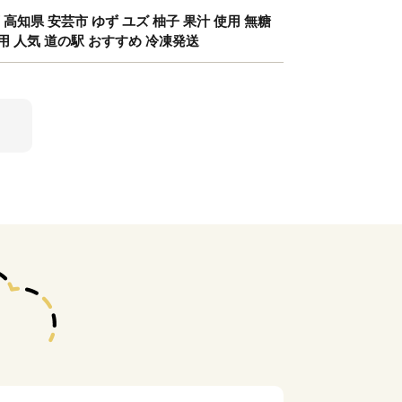
高知県 安芸市 ゆず ユズ 柚子 果汁 使用 無糖
用 人気 道の駅 おすすめ 冷凍発送