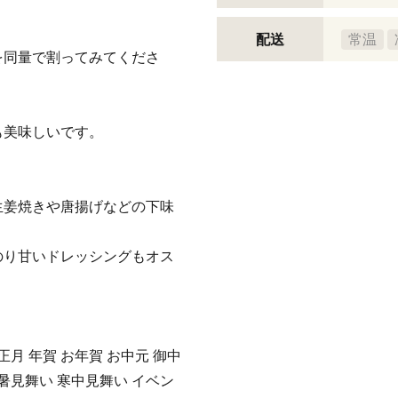
配送
常温
を同量で割ってみてくださ
も美味しいです。
生姜焼きや唐揚げなどの下味
のり甘いドレッシングもオス
正月 年賀 お年賀 お中元 御中
残暑見舞い 寒中見舞い イベン