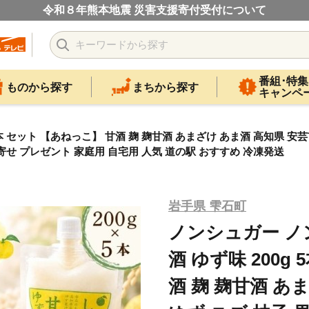
令和８年熊本地震 災害支援寄付受付について
番組･特集
ものから探す
まちから探す
キャンペ
本 セット 【あねっこ】 甘酒 麹 麹甘酒 あまざけ あま酒 高知県 安芸
せ プレゼント 家庭用 自宅用 人気 道の駅 おすすめ 冷凍発送
岩手県 雫石町
ノンシュガー ノ
酒 ゆず味 200g
酒 麹 麹甘酒 あ