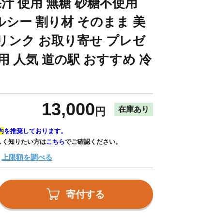
果汁 使用 無糖 砂糖不使用
ルシー 割り材 そのまま 美
リンク お取り寄せ プレゼ
用 人気 道の駅 おすすめ 冷
13,000
在庫あり
円
内
を推奨しております。
しく知りたい方は
こちら
でご確認ください。
上限額を調べる
寄付する