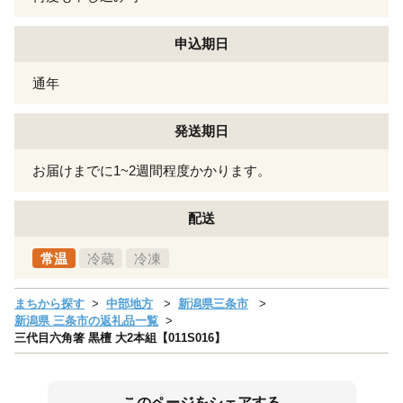
申込期日
通年
発送期日
お届けまでに1~2週間程度かかります。
配送
常温
冷蔵
冷凍
まちから探す
中部地方
新潟県三条市
新潟県 三条市の返礼品一覧
三代目六角箸 黒檀 大2本組【011S016】
このページをシェアする