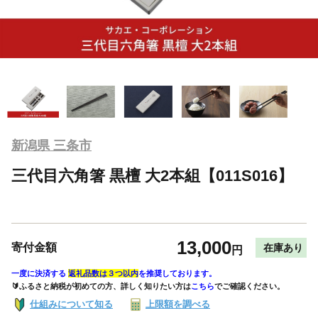
新潟県 三条市
三代目六角箸 黒檀 大2本組【011S016】
13,000
寄付金額
在庫あり
円
一度に決済する
返礼品数は３つ以内
を推奨しております。
🔰ふるさと納税が初めての方、詳しく知りたい方は
こちら
でご確認ください。
仕組みについて知る
上限額を調べる