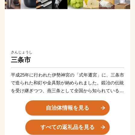
さんじょうし
三条市
平成25年に行われた伊勢神宮の「式年遷宮」に、三条市
で造られた和釘や金具類が納められました。鍛冶の伝統
を受け継ぎつつ、燕三条として全国から知られている
「ものづくりのまち」三条市には、打刃物をはじめ、作
業工具、木工製品のほか、キッチン用品、大工道具、測
自治体情報を見る
定器具、園芸用品、アウトドア用品、リビング用品、住
設機器などの金属加工を中心に多様な加工技術が集積し
すべての返礼品を見る
ています。さらに、ものづくりで培われた技術がアウト