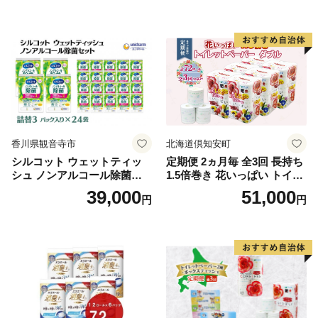
ふわふわ ふかふか 家族 たお
品 バス用品 大容量 いい 匂い
る 一人暮らし】
ボディ 保湿 LION ライオン
泡石鹸 石鹸 兵庫 兵庫県 小野
市
香川県観音寺市
北海道倶知安町
シルコット ウェットティッ
定期便 2ヵ月毎 全3回 長持ち
シュ ノンアルコール除菌詰
1.5倍巻き 花いっぱい トイレ
替（43枚×3P）×24袋 日用品
ットペーパー ダブル 45ｍ 計
39,000
51,000
円
円
おもちゃ 拭き取り 手拭き 外
72ロール 全18種 花柄 プリン
出時 お出かけ時 食事前 緑茶
ト ハーブ 香り付き 日本製 ま
カテキン配合
とめ買い 防災 常備品 ペーパ
ー 消耗品 備蓄 送料無料 北海
道 倶知安町 日用品