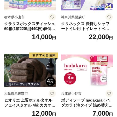
栃木県小山市
神奈川県開成町
クラリスボックスティッシュ
クリネックス 長持ちシャワ
60箱(1箱220組(440枚))(5個入
ートイレ用 トイレットペー
り×12セット)【1256759】
パー（ダブル）64ロール(8ロ
14,000
22,000
円
円
ール×8パック) 開成町 トイレ
ットペーパーダブル 日用品
国産 新生活 ダブル SDGs 備
蓄 防災 エコ 消耗品 生活雑貨
生活用品 無香料 トイレット
ペーパー ダブル といれっと
ぺーぱー トイレ クレシア ト
イレットペーパー [BDBH002
-1]
大阪府泉佐野市
兵庫県小野市
ヒオリエ 上質ホテルタオル
ボディソープ hadakara ( ハ
フェイスタオル 4枚 カカオ
ダカラ ) 泡タイプ 詰め替え 4
【タオル 泉州タオル 吸水 普
40ml×4袋 ボディーソープ 泡
12,000
7,000
円
円
段使い 無地 シンプル 日用品
ボディソープ 泡 日用品 消耗