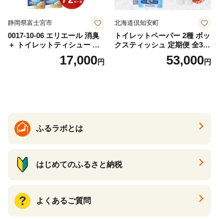
静岡県富士宮市
北海道倶知安町
0017-10-06 エリエール 消臭
トイレットペーパー 2種 ボッ
＋ トイレットティシュー し
クスティッシュ 定期便 全3
っかり香るフレッシュクリア
回 日本製 まとめ買い 防災
17,000
53,000
円
円
の香り ダブル 12ロール×6パ
常備品 日用雑貨 消耗品 生活
ック 72ロール 25m トイレ
必需品 大容量 備蓄 リサイク
ットペーパー パルプ100％ 消
ル ティッシュ ペーパー まと
臭 防臭 日用品 消耗品 備蓄
め買い 雑貨 倶知安町
ふるラボとは
はじめてのふるさと納税
よくあるご質問