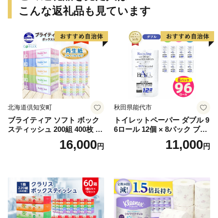
こんな返礼品も見ています
北海道倶知安町
秋田県能代市
ブライティア ソフト ボック
トイレットペーパー ダブル 9
スティッシュ 200組 400枚 60
6ロール 12個 × 8パック ブラ
箱 日本製 まとめ買い ティッ
ンカ 再生紙 100％ 芯あり 日
16,000
11,000
円
円
シュ リサイクル 長持 防災 常
用品 消耗品 無香料 生活用品
備品 日用雑貨 消耗品 生活必
備蓄 秋田県 能代市 送料無料
需品 備蓄 ペーパー 紙 北海道
《能代製紙》
倶知安町 日用品