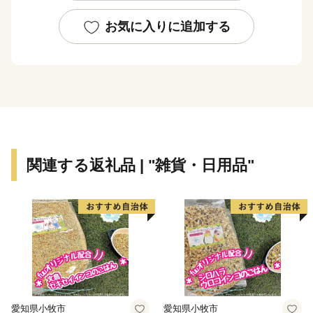
ドア用品、キャンプ用品にも活かされています。アウト
ドア用品やキャンプ用品を生産するメーカーが本社を置
お気に入りに追加する
き、キャンプ場も各所にあることから、アウトドアの聖
地としても知られています。新幹線の燕三条駅は首都圏
からもアクセスがよく、県内外からのキャンパーでにぎ
わっています。
また、三条市は信濃川の豊かな水と肥沃な土壌に恵まれ
た、農産物の多品目産地でもあります。米どころ新潟を
関連する返礼品 | "雑貨・日用品"
代表する米はもとより、桃、ぶどう、梨などの果物、野
菜も大変美味しいところです。これらを利用した地酒や
お菓子、特産品も数多くあります。
ご寄附いただいた方には、三条市ならではの自慢の返礼
品をお届けいたします。「ものづくりのまち」を体感し
ていただける返礼品を手に取ったり、豊かな自然の恵み
をご賞味いただき、“さんじょう”の魅力をぜひご体感く
愛知県小牧市
愛知県小牧市