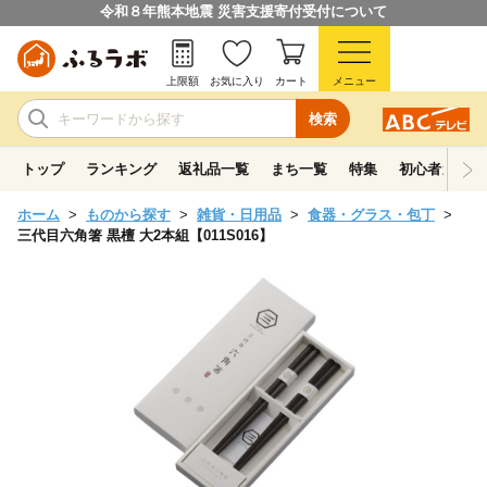
令和８年熊本地震 災害支援寄付受付について
上限額
お気に入り
カート
メニュー
検索
トップ
ランキング
返礼品一覧
まち一覧
特集
初心者ガイド
ホーム
ものから探す
雑貨・日用品
食器・グラス・包丁
三代目六角箸 黒檀 大2本組【011S016】