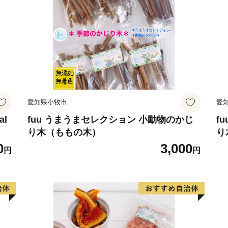
愛知県小牧市
愛
al
fuu うまうまセレクション 小動物のかじ
f
り木（ももの木）
り
0
3,000
円
円