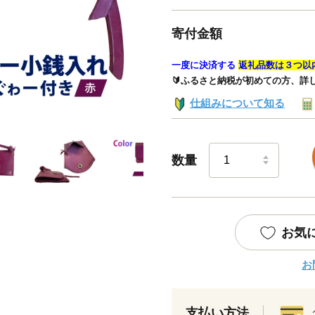
寄付金額
一度に決済する
返礼品数は３つ以
🔰ふるさと納税が初めての方、詳
仕組みについて知る
数量
お気
お
支払い方法