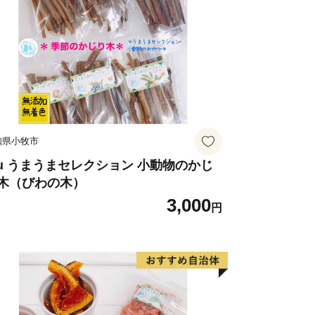
知県小牧市
uu うまうまセレクション 小動物のかじ
木（びわの木）
3,000
円