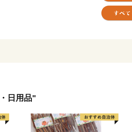
【ご注意】
・特典の送付は浦添市外在
・返礼品のお届けには1～2
・寄附につきましては、年
ん。
・返礼品の写真はイメージ
貨・日用品"