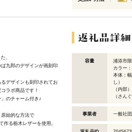
した、
容量
浦添市限
つば九郎のデザインが画刻印
カラー：
本体：幅 
あるデザインも刻印されてお
し）
（内部）
定コラボ商品です！
（さんぐ
」のチャーム付き♪
事業者
一般社団
う原始的な方法で
て作る栃木レザーを使用。
返礼品ID
7045673