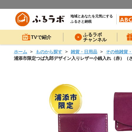
地域とあなたを元気にする
ふるさと納税
ふるラボ
TVで紹介
チャンネル
ホーム
ものから探す
雑貨・日用品
その他雑貨
浦添市限定つば九郎デザイン入りレザー小銭入れ（赤）（さんぐゎ