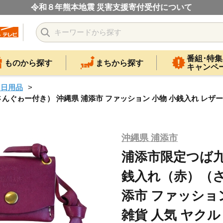
令和８年熊本地震 災害支援寄付受付について
番組･特集
ものから探す
まちから探す
キャンペ
・日用品
ー付き） 沖縄県 浦添市 ファッション 小物 小銭入れ レザー 革 雑
沖縄県 浦添市
浦添市限定つば
銭入れ（赤）（さ
添市 ファッション
雑貨 人気 ヤクルト