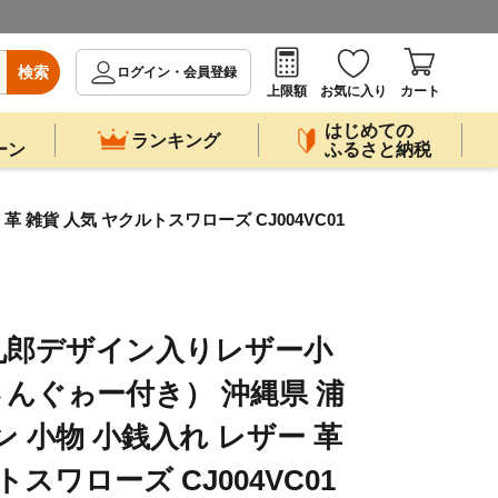
検索
ログイン・会員登録
上限額
お気に入り
カート
はじめての
ランキング
ーン
ふるさと納税
貨 人気 ヤクルトスワローズ CJ004VC01
九郎デザイン入りレザー小
んぐゎー付き） 沖縄県 浦
 小物 小銭入れ レザー 革
スワローズ CJ004VC01