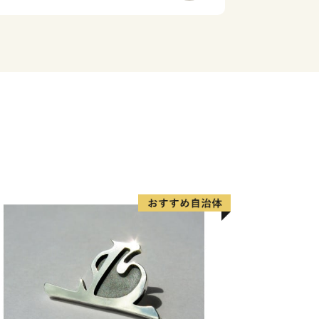
ア』として一面を真っ赤に染め上げま
にわ公園では、毎年6月に美しい花しょ
涼しげな花景色は、来園者に初夏の訪れ
。
付いた“食”を味わう＞
市に訪れたのなら、必ず食べたい海の
は、旬の魚介類や近海で採れる地魚が
から年間100万人以上の観光客が訪れ
お寿司や新鮮な海の幸が盛りだくさんの
いただけます。その他、たこの加工生産
産加工会社では様々な商品の製造、オリ
行われています。また、日本屈指の生産
添加のヘルシースイーツとして子供から
ちなか市ソウルフードです。
＞
大正２年（1913年）に運行を開始し