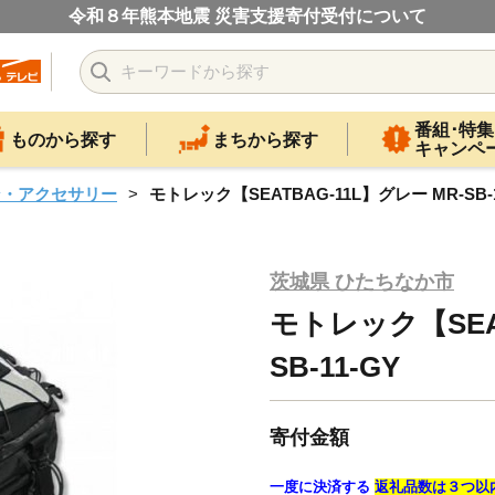
令和８年熊本地震 災害支援寄付受付について
番組･特集
ものから探す
まちから探す
キャンペ
ン・アクセサリー
モトレック【SEATBAG-11L】グレー MR-SB-1
茨城県 ひたちなか市
モトレック【SEAT
SB-11-GY
寄付金額
一度に決済する
返礼品数は３つ以