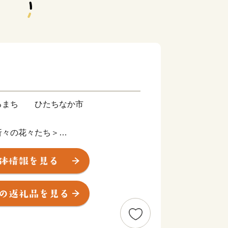
るまち ひたちなか市
折々の花々たち＞
央部、県都水戸市に隣接。暖かな春が訪
園では、香り高く色鮮やかなスイセン、
ーリップ、そして、『死ぬまでに行きた
空の青・海の青のハーモニーが美しいネ
勢の観光客で賑わいます。夏に突如姿を
かけて赤と緑のグラデーションを表現