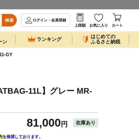
検索
ログイン・会員登録
上限額
お気に入り
カート
はじめての
ランキング
ーン
ふるさと納税
1-GY
BAG-11L】グレー MR-
81,000
在庫あり
円
内
を推奨しております。