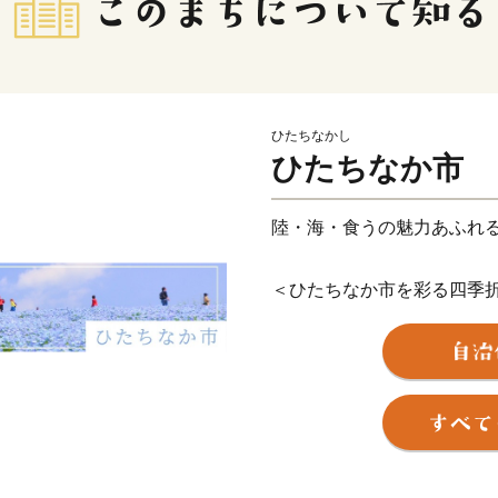
ひたちなかし
ひたちなか市
陸・海・食うの魅力あふれ
＜ひたちなか市を彩る四季
ひたちなか市は茨城県の中
れる頃、国営ひたち海浜公
カラフルで可愛らしいチュ
い！世界の絶景』と評され
モフィラが見頃を迎え、大
現す新緑のコキアは、秋に