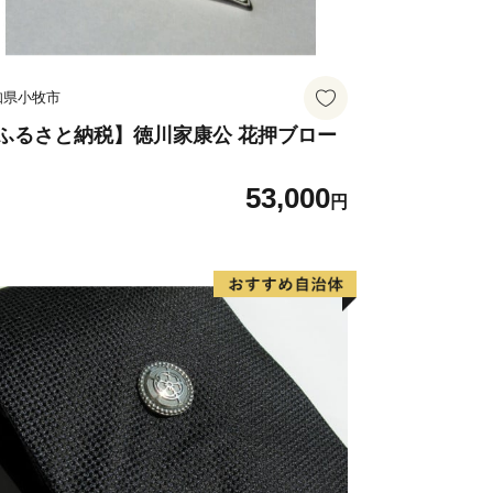
り、地域を象徴する存在として地元民に
ラガール」をはじめ、ドラマ・CM等の
く起用されており、中でも、那珂湊駅は
知県小牧市
木造駅舎が魅力的で「関東の駅百選」に
田駅から阿字ヶ浦駅まで計10駅（今
ふるさと納税】徳川家康公 花押ブロー
まで延伸予定）に設置されている駅名標
53,000
が一目で伝わるユニークなデザインとな
円
ドデザイン賞を受賞しました。列車のレ
や田園風景を眺めながら、14.3ｋｍの
ことができます。