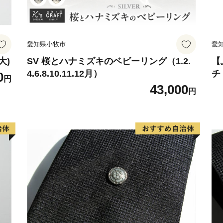
た歴史あるローカル線であ
愛されています。映画「フ
ロケーションとしても数多
愛知県小牧市
愛
築100年を超えた趣のある
選出されています。また、勝
大)
SV 桜とハナミズキのベビーリング（1.2.
【
4.6.8.10.11.12月）
チ
0
後、国営ひたち海浜公園前
円
43,000
は、それぞれの地域の魅力
円
っており、2015年度グッ
トロな雰囲気と広大なお芋畑
ショートトリップを楽しむ