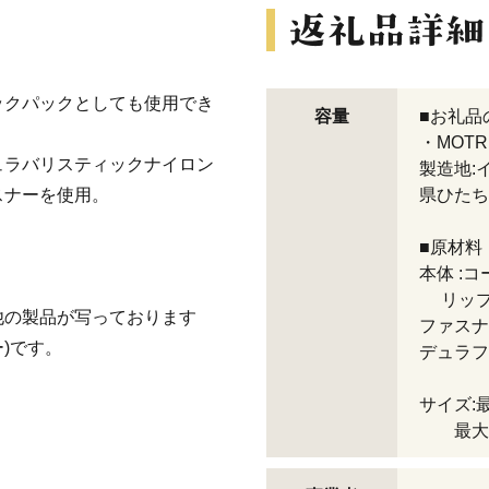
バックパックとしても使用でき
容量
■お礼品
・MOTR
ュラバリスティックナイロン
製造地:
スナーを使用。
県ひたち
■原材料
本体 :
リップ
他の製品が写っております
ファスナ
)です。
デュラフ
サイズ:最小
最大時 /