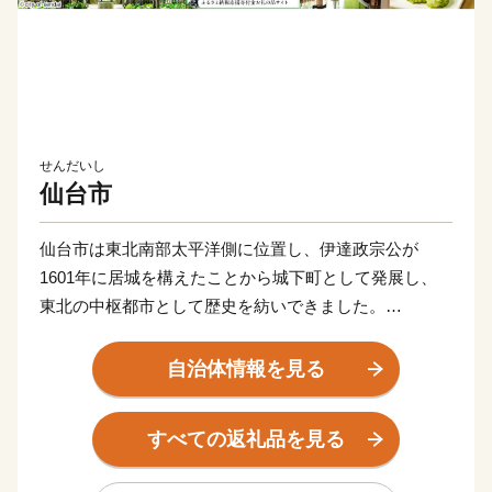
せんだいし
仙台市
仙台市は東北南部太平洋側に位置し、伊達政宗公が
1601年に居城を構えたことから城下町として発展し、
東北の中枢都市として歴史を紡いできました。
古くから「杜の都」と称され、市内を流れる広瀬川をは
じめとした美しい自然と快適な都市空間が共存する街で
自治体情報を見る
す。
「青葉まつり」や「仙台七夕」などの伝統ある催しが杜
すべての返礼品を見る
の都を彩り、東北屈指の温泉地である秋保温泉や作並温
泉が、ゆったりと癒される時間を提供してくれます。