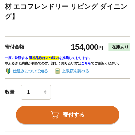
材 エコフレンドリー リビング ダイニン
グ】
154,000
寄付金額
在庫あり
円
一度に決済する
返礼品数は３つ以内
を推奨しております。
🔰ふるさと納税が初めての方、詳しく知りたい方は
こちら
でご確認ください。
仕組みについて知る
上限額を調べる
数量
寄付する