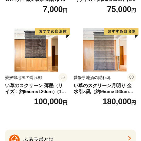
押印 6枚 セット イラスト 戦
3)
7,000
75,000
円
円
国 武将 小牧山城 墨絵 龍画師
書道アーティスト 池谷公智
渾身の一作 作品 雑貨 工芸品
グッズ 愛知県 小牧市 お取り
寄せ 送料無料
愛媛県地酒の隠れ郷
愛媛県地酒の隠れ郷
い草のスクリーン 薄墨（サ
い草のスクリーン月明り 金
イズ：約95cm×120cm）(14
水引×黒（約95cm×180cm）
6)
(147)
100,000
180,000
円
円
ふるラボとは