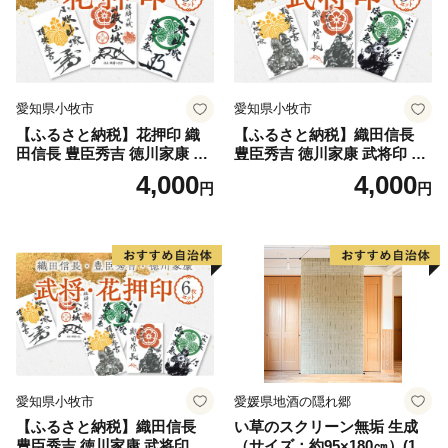
愛知県小牧市
愛知県小牧市
【ふるさと納税】花押印 織
【ふるさと納税】織田信長
田信長 豊臣秀吉 徳川家康 3
豊臣秀吉 徳川家康 武将印 3
枚 セット 戦国 武将 小牧山城
枚 セット イラスト 戦国 武将
4,000
4,000
円
円
墨絵 龍画師 書道アーティス
小牧山城 墨絵 龍画師 書道ア
ト 池谷公智 渾身の一作 作品
ーティスト 池谷公智 渾身の
雑貨 工芸品 グッズ 愛知県 小
一作 作品 雑貨 工芸品 グッズ
牧市 お取り寄せ 送料無料
愛知県 小牧市 お取り寄せ 送
料無料
愛知県小牧市
愛媛県地酒の隠れ郷
【ふるさと納税】織田信長
い草のスクリーン無垢 生成
豊臣秀吉 徳川家康 武将印 花
（サイズ：約95×180㎝）(14