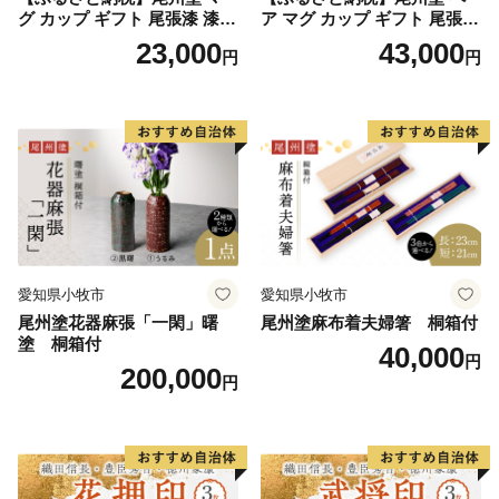
グ カップ ギフト 尾張漆 漆
ア マグ カップ ギフト 尾張漆
漆器 漆器工芸 工芸品 芸術性
漆 漆器 漆器工芸 工芸品 芸術
23,000
43,000
円
円
実用性 抗菌性 美味しく安全
性 実用性 抗菌性 美味しく安
な食事 手作り 贈答用 くつろ
全な食事 手作り 贈答用 くつ
ぎ おうち時間 プレゼント 抗
ろぎ おうち時間 プレゼント
ウイルス効果 お取り寄せ 愛
抗ウイルス効果 お取り寄せ
知県 小牧市 送料無料
愛知県 小牧市 送料無料
愛知県小牧市
愛知県小牧市
尾州塗花器麻張「一閑」曙
尾州塗麻布着夫婦箸 桐箱付
塗 桐箱付
40,000
円
200,000
円