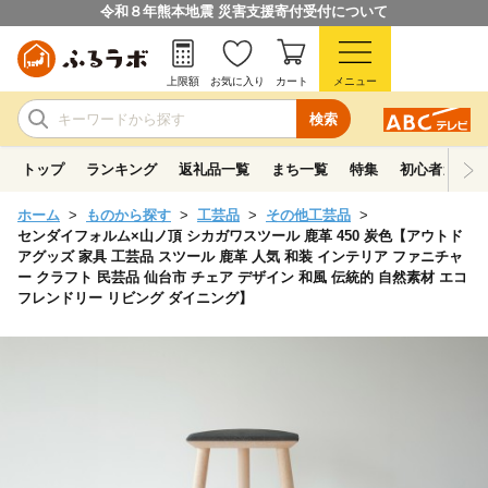
令和８年熊本地震 災害支援寄付受付について
上限額
お気に入り
カート
メニュー
検索
トップ
ランキング
返礼品一覧
まち一覧
特集
初心者ガイド
ホーム
ものから探す
工芸品
その他工芸品
センダイフォルム×山ノ頂 シカガワスツール 鹿革 450 炭色【アウトド
アグッズ 家具 工芸品 スツール 鹿革 人気 和装 インテリア ファニチャ
ー クラフト 民芸品 仙台市 チェア デザイン 和風 伝統的 自然素材 エコ
フレンドリー リビング ダイニング】