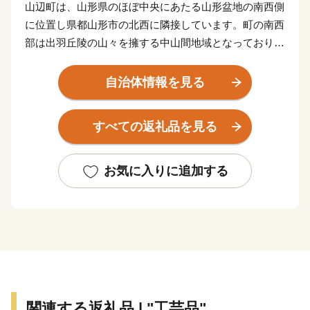
山辺町は、⼭形県のほぼ中央にあたる⼭形盆地の南⻄側
に位置し県都⼭形市の北⻄に隣接しています。町の南⻄
部は出⽻丘陵の⼭々を擁する中⼭間地域となっており、
⼤小の湖沼が点在する緑豊かな森林や湧⽔などが美しい
⾃然景観をつくりだしています。町の北東部は市街地を
自治体情報を見る
形成し、南北に流れる須川に向かってなだらかな東傾斜
となっており、市街地周辺では盆地特有の寒暖差や肥沃
すべての返礼品を見る
な土壌を活かした稲作や果樹栽培が盛んとなっていま
す。
お気に入りに追加する
関連する返礼品 | "工芸品"