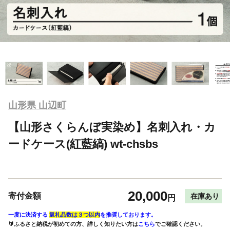
山形県 山辺町
【山形さくらんぼ実染め】名刺入れ・カ
ードケース(紅藍縞) wt-chsbs
20,000
寄付金額
在庫あり
円
一度に決済する
返礼品数は３つ以内
を推奨しております。
🔰ふるさと納税が初めての方、詳しく知りたい方は
こちら
でご確認ください。