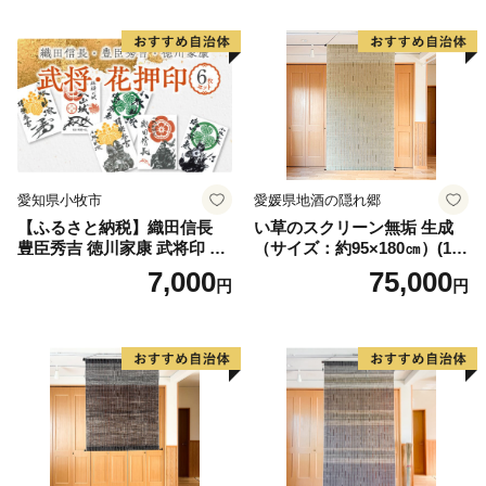
雑貨 工芸品 グッズ 愛知県 小
一作 作品 雑貨 工芸品 グッズ
牧市 お取り寄せ 送料無料
愛知県 小牧市 お取り寄せ 送
料無料
愛知県小牧市
愛媛県地酒の隠れ郷
【ふるさと納税】織田信長
い草のスクリーン無垢 生成
豊臣秀吉 徳川家康 武将印 花
（サイズ：約95×180㎝）(14
押印 6枚 セット イラスト 戦
3)
7,000
75,000
円
円
国 武将 小牧山城 墨絵 龍画師
書道アーティスト 池谷公智
渾身の一作 作品 雑貨 工芸品
グッズ 愛知県 小牧市 お取り
寄せ 送料無料