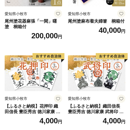
愛知県小牧市
愛知県小牧市
尾州塗花器麻張「一閑」曙
尾州塗麻布着夫婦箸 桐箱付
塗 桐箱付
40,000
円
200,000
円
愛知県小牧市
愛知県小牧市
【ふるさと納税】花押印 織
【ふるさと納税】織田信長
田信長 豊臣秀吉 徳川家康 3
豊臣秀吉 徳川家康 武将印 3
枚 セット 戦国 武将 小牧山城
枚 セット イラスト 戦国 武将
4,000
4,000
円
円
墨絵 龍画師 書道アーティス
小牧山城 墨絵 龍画師 書道ア
ト 池谷公智 渾身の一作 作品
ーティスト 池谷公智 渾身の