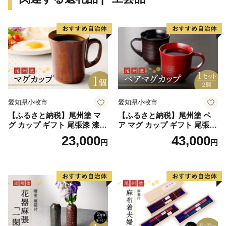
愛知県小牧市
愛知県小牧市
【ふるさと納税】尾州塗 マ
【ふるさと納税】尾州塗 ペ
グ カップ ギフト 尾張漆 漆
ア マグ カップ ギフト 尾張漆
漆器 漆器工芸 工芸品 芸術性
漆 漆器 漆器工芸 工芸品 芸術
23,000
43,000
円
円
実用性 抗菌性 美味しく安全
性 実用性 抗菌性 美味しく安
な食事 手作り 贈答用 くつろ
全な食事 手作り 贈答用 くつ
ぎ おうち時間 プレゼント 抗
ろぎ おうち時間 プレゼント
ウイルス効果 お取り寄せ 愛
抗ウイルス効果 お取り寄せ
知県 小牧市 送料無料
愛知県 小牧市 送料無料