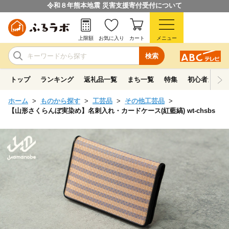
令和８年熊本地震 災害支援寄付受付について
上限額
お気に入り
カート
メニュー
検索
トップ
ランキング
返礼品一覧
まち一覧
特集
初心者ガイド
ホーム
ものから探す
工芸品
その他工芸品
【山形さくらんぼ実染め】名刺入れ・カードケース(紅藍縞) wt-chsbs