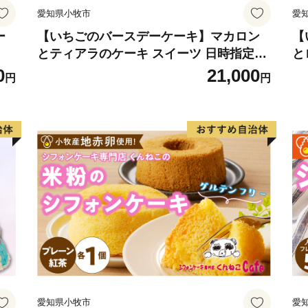
愛知県小牧市
愛
ー
【いちごのバースデーケーキ】マカロン
【
とティアラのケーキ スイーツ 日時指定可
と
デザート 洋菓子 お取り寄せ 愛知県 小牧
菓
0
21,000
円
円
市 送料無料 誕生日 クリスマス お祝い マ
誕
カロン デコレーションケーキ ホールケー
ー
キ
可
愛知県小牧市
愛