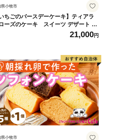
知県小牧市
いちごのバースデーケーキ】ティアラ
ローズのケーキ スイーツ デザート 洋
子 お取り寄せ 愛知県 小牧市 送料無料
21,000
円
生日 クリスマス お祝い ばら 花 フラワ
 デコレーション ホールケーキ 日時指定
知県小牧市