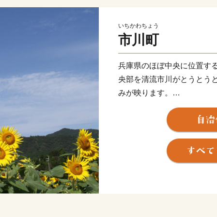
いちかわちょう
市川町
兵庫県のほぼ中央に位置す
央部を清流市川がとうとう
みが映ります。
★ABCテレビのニュース情
場」”タズミの卵”が紹介さ
👉 タズミの卵Ｍサイズ【（
👉タズミの卵Ｍサイズ【（3
👉 卵黄で作ったこだわり
👉卵黄で作ったこだわりの
👉ふわとろプリン極（KIWA