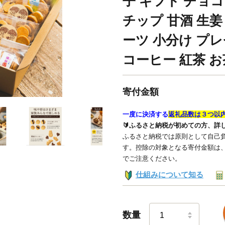
子 ギフト チョコ
チップ 甘酒 生姜
ーツ 小分け プレ
コーヒー 紅茶 お
寄付金額
一度に決済する
返礼品数は３つ以
🔰ふるさと納税が初めての方、詳
ふるさと納税では原則として自己負
す。控除の対象となる寄付金額は
でご注意ください。
仕組みについて知る
数量