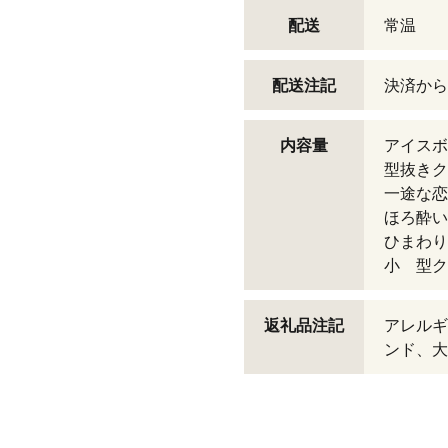
配送
常温
配送注記
決済から
内容量
アイスボ
型抜
一途な
ほろ酔
ひまわ
小 
返礼品注記
アレルギ
ンド、大