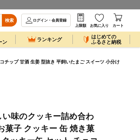
検索
ログイン・会員登録
上限額
お気に入り
カート
はじめての
ランキング
ーン
ふるさと納税
ョコチップ 甘酒 生姜 型抜き 平飼いたまご スイーツ 小分け
しい味のクッキー詰め合わ
.／お菓子 クッキー 缶 焼き菓