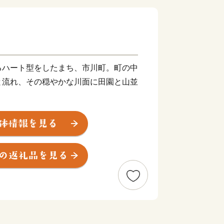
るハート型をしたまち、市川町。町の中
と流れ、その穏やかな川面に田園と山並
報番組「キャスト」で「田隅養鶏
れました！
30個×3か月）】
0個×6か月）】
のマヨネーズ【5個】
マヨネーズ【10個】
MI）