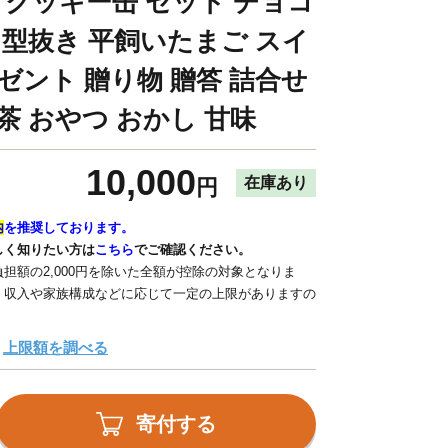
 クッキー缶 セット チョコ
 型抜き 平飼いたまご スイ
ゼント 贈り物 贈答 詰合せ
茶 おやつ おかし 甘味
10,000
在庫あり
円
内
を推奨しております。
しく知りたい方は
こちら
でご確認ください。
担額の2,000円を除いた全額が控除の対象となりま
、収入や家族構成などに応じて一定の上限がありますの
上限額を調べる
寄付する