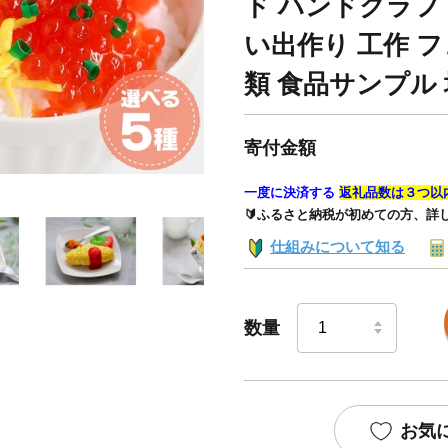
ド ハンドクラフト
い出作り 工作 フ
類 食品サンプル
寄付金額
一度に決済する
返礼品数は３つ以
🔰ふるさと納税が初めての方、詳
仕組みについて知る
数量
お気