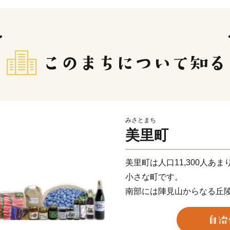
みさとまち
美里町
美里町は人口11,300人あま
小さな町です。
南部には陣見山からなる丘
辺空間を配し、ふるさとを
景は、人々にやすらぎとう