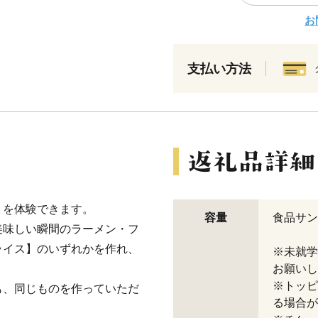
お
支払い方法
りを体験できます。
容量
食品サン
美味しい瞬間のラーメン・フ
ライス】のいずれかを作れ、
※未就学
お願いし
※トッピ
も、同じものを作っていただ
る場合が