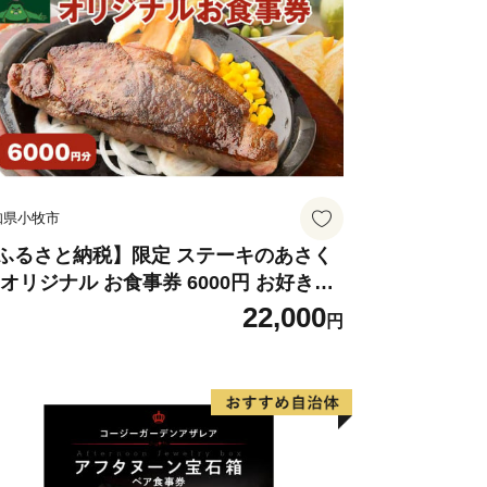
知県小牧市
ふるさと納税】限定 ステーキのあさく
 オリジナル お食事券 6000円 お好きな
ニュー 好きなだけ コーンスープ カレー
22,000
円
ラダ プリン ソフトクリーム デザート
知県 小牧店 小牧市 チケット 送料無料