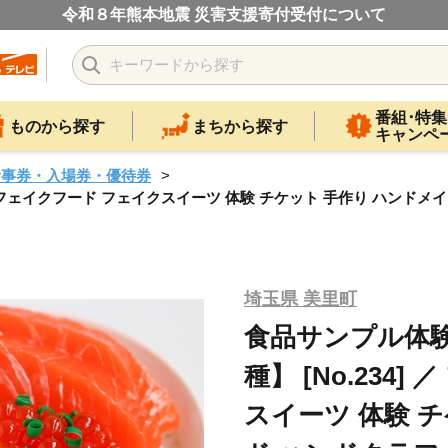
令和８年熊本地震 災害支援寄付受付について
番組･特集
ものから探す
まちから探す
キャンペ
食事券・入場券・優待券
／ フェイクフード フェイクスイーツ 体験 チケット 手作り ハンドメ
埼玉県 美里町
食品サンプル体
種】 [No.234
スイーツ 体験 