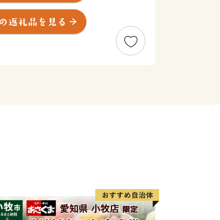
町においても顕著に現れ、日本創成会議
が高い市町村」に含まれております。
るべく『心身ともに美しく暮らせるまち
ます。
車道寄居パーキングエリアにスマートイ
交通の優位性を高めた取組みを行い、
関口となるまちづくり拠点地区の整備な
を推進しています。
健全な生活が送れ、この町に住み続けた
希望に応える仕組みづくりを推進してい
る皆様、ぜひ、美里町へ力強い応援をお