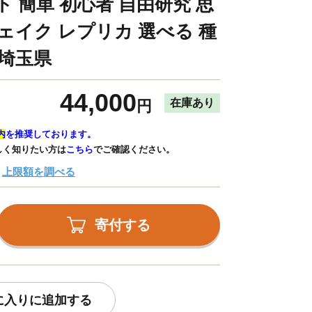
 簡単 初心者 自由研究 思
ェイク レプリカ 選べる 種
 埼玉県
44,000
在庫あり
円
内
を推奨しております。
しく知りたい方は
こちら
でご確認ください。
上限額を調べる
寄付する
に入りに追加する