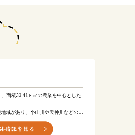
り、面積33.41ｋ㎡の農業を中心とした
陵地域があり、小山川や天神川などの水
感じる貴重な自然や田園の広がる農村風
るおいを与えています。