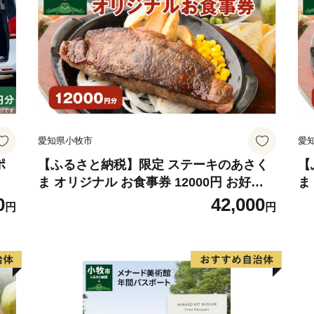
愛知県小牧市
愛
ポ
【ふるさと納税】限定 ステーキのあさく
【
ま オリジナル お食事券 12000円 お好き
ま
なメニュー 好きなだけ コーンスープ カレ
メ
0
42,000
円
円
ー サラダ プリン ソフトクリーム デザー
サ
ト 愛知県 小牧店 小牧市 チケット 送料無
愛
料