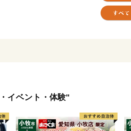
少子高齢化の傾向は、美里
が発表した「消滅の可能性
美里町は、ここから脱却す
づくり』に鋭意取組んでい
美里町では現在、関越自動
ンターチェンジを設置し、
産業団地の整備やまちの玄
ど町の活性化に向けた施策
また、生涯を通じて健康で
い、移住したいという方の
ます。
行・イベント・体験"
美里町の取組みに共感頂け
願いいたします。