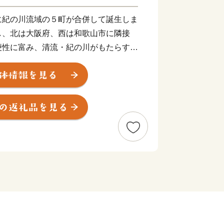
紀の川流域の５町が合併して誕生しま
し、北は大阪府、西は和歌山市に隣接
便性に富み、清流・紀の川がもたらす豊
、長い年月にわたって育まれてきた伝統
富な地域資源を有しています。
よかった」「住み続けたい」と誰もが実
交い 自然の恵みあふれる 住みよいま
自然を愛し、思いやりを持って暮らせる
。