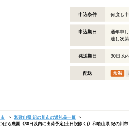
申込条件
何度も申
申込期日
通年申し
達し次第
発送期日
30日以
配送
常温
川市
和歌山県 紀の川市の返礼品一覧
l) まつばら農園《30日以内に出荷予定(土日祝除く)》和歌山県 紀の川