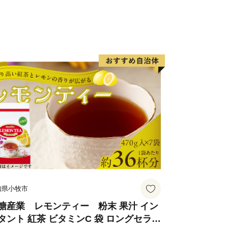
知県小牧市
糖産業 レモンティー 粉末 果汁 イン
タント 紅茶 ビタミンC 袋 ロングセラー