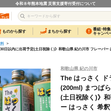
令和８年熊本地震 災害支援寄付受付について
番組･特集
ものから探す
まちから探す
キャンペ
飲料
農園《30日以内に出荷予定(土日祝除く)》和歌山県 紀の川市 フレーバー
和歌山県 紀の川市
The はっさく 
(200ml) ま
(土日祝除く)》
ー はっさく 希釈