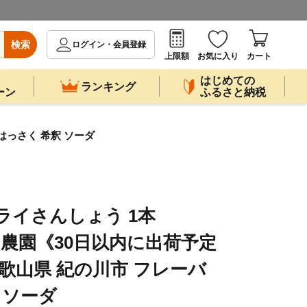
検索
ログイン・会員登録
上限額
お気に入り
カート
はじめての
ランキング
ーン
ふるさと納税
 はっさく 希釈 ソーダ
ドライさんしょう 1本
つばら農園《30日以内に出荷予定
和歌山県 紀の川市 フレーバ
 ソーダ