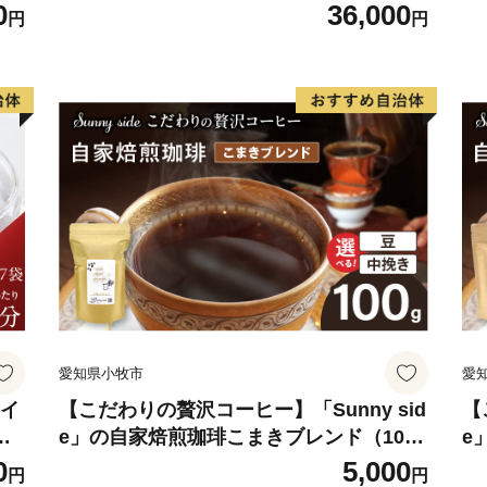
粉
0
36,000
円
円
愛知県小牧市
愛
 イ
【こだわりの贅沢コーヒー】「Sunny sid
【
ロ
e」の自家焙煎珈琲こまきブレンド（100
e
ホ
g）
g
0
5,000
円
円