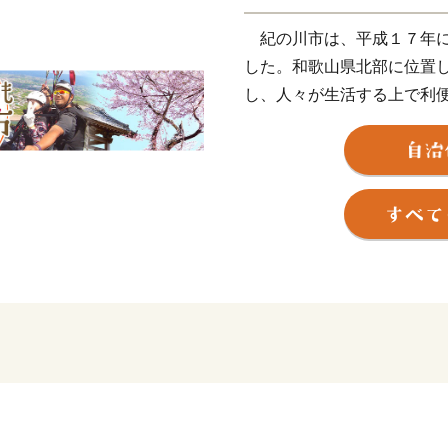
紀の川市は、平成１７年に
した。和歌山県北部に位置
し、人々が生活する上で利
かな恵みと美しい自然環境
ある歴史文化をはじめ、豊
「安心・安全な」「住んで
感できるよう、「人が行き
ち 紀の川市」を目標に、
まちづくりを進めています