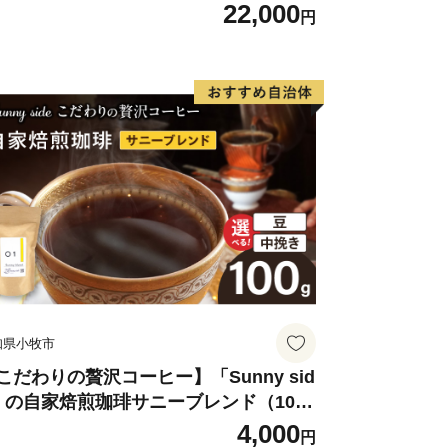
末飲料 粉末茶 簡単 手軽 ホット アイス
22,000
円
知県小牧市
こだわりの贅沢コーヒー】「Sunny sid
」の自家焙煎珈琲サニーブレンド（100
）
4,000
円