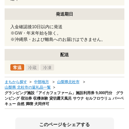
発送期日
入金確認後10日以内に発送
※GW・年末年始を除く。
※沖縄県・および離島へのお届けはできません。
配送
常温
冷蔵
冷凍
まちから探す
中部地方
山梨県北杜市
山梨県 北杜市の返礼品一覧
グランピング施設「アイカフェファーム」施設利用券 9,000円分 グラ
ンピング 宿泊券 収穫体験 貸切露天風呂 サウナ セルフロウリュ バーベ
キュー 自然 満喫 犬同伴可
このページをシェアする