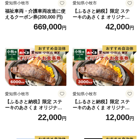
愛知県小牧市
愛知県小牧市
取り組んでまいりいます。今後ともご支援・ご協力を賜
福祉車両・介護車両改造に使
【ふるさと納税】限定 ステ
りますようお願い申し上げます。
えるクーポン券(200,000 円)
ーキのあさくま オリジナル
山梨県北杜市長
お食事券 12000円 お好きなメ
669,000
42,000
円
円
ニュー 好きなだけ コーンス
ープ カレー サラダ プリン ソ
ふるさと応援寄附金の「お礼の返礼品」という形で、
フトクリーム デザート 愛知
「北杜の特産品」を用意しております。返礼品から本市
県 小牧店 小牧市 チケット 送
料無料
の特産品であることを多く寄付者の皆様に知っていただ
き、またそこから本市へ興味をもっていただければ幸い
です。順次返礼品を増やしてまいります。どうぞご期待
ください！！
愛知県小牧市
愛知県小牧市
【ふるさと納税】限定 ステ
【ふるさと納税】限定 ステ
ーキのあさくま オリジナル
ーキのあさくま オリジナル
お食事券 6000円 お好きなメ
お食事券 3000円 お好きなメ
22,000
12,000
円
円
ニュー 好きなだけ コーンス
ニュー 好きなだけ コーンス
ープ カレー サラダ プリン ソ
ープ カレー サラダ プリン ソ
フトクリーム デザート 愛知
フトクリーム デザート 愛知
県 小牧店 小牧市 チケット 送
県 小牧店 小牧市 チケット 送