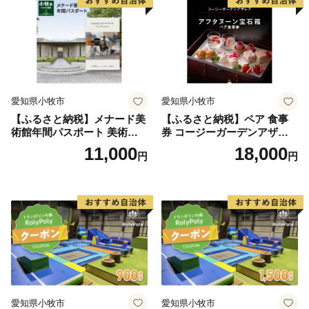
料無料
料無料
愛知県小牧市
愛知県小牧市
【ふるさと納税】メナード美
【ふるさと納税】ペア 食事
術館年間パスポート 美術館
券 コージーガーデンアザレ
メナード アート
ア アフタヌーン宝石箱 ホテ
11,000
18,000
円
円
ル特製 デザート 6種類 サン
ドウィッチ コーヒー または
紅茶 スイーツ アフタヌーン
ティー チケット 券 2名様分
お祝 誕生日 記念日 名鉄小牧
ホテル 愛知県 小牧市 送料無
料
愛知県小牧市
愛知県小牧市