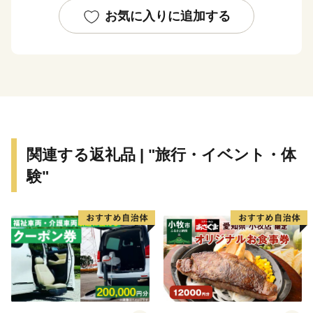
な役割を果たしてきました。
お気に入りに追加する
北杜市では、この「名水」を守り、未来に繋ぐサスティ
ナブルな社会を構築するため、森林整備や河川清掃、地
域・小学校での環境教育など、市民、企業と協働した
様々な活動を実施しています。
北杜市ふるさと納税では、貴重な名水から育まれた特産
品等をふるさと納税返礼品としてご用意し、返礼品によ
り「知り、味わう」ことで、北杜の魅力を伝え、「北杜
関連する返礼品 | "旅行・イベント・体
ファン」となっていただきたいと考えております。
験"
これまで、多くの皆様に温かい応援メッセージとともに
寄附金をいただいております。寄附金は、貴重な財産で
ある名水を守るための自然環境保全はもとより、子育て
支援、教育支援、観光振興や防災など幅広い分野の事業
に活用しております。
これからも、皆さまからの寄附金を、未来の北杜のため
に活用させていただき、「住みやすさ日本一、生まれて
よかった、住んでよかった北杜市」実現に向け、全力で