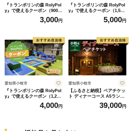
『トランポリンの森 RolyPol
『トランポリンの森 RolyPol
y』で使えるクーポン（900
y』で使えるクーポン（1,500
円）
円）
3,000
5,000
円
円
愛知県小牧市
愛知県小牧市
『トランポリンの森 RolyPol
【ふるさと納税】ペアチケッ
y』で使えるクーポン（1,200
ト ディナーコース A5ランク
円）
飛騨牛 コース 記念日 お誕生
4,000
39,000
円
円
日 特別な日 完全個室 ノンア
ルコール スパークリングワ
イン 1本付き デザート ドリ
ンク セレブレ お食事券 愛知
県 小牧市 送料無料