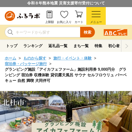
令和８年熊本地震 災害支援寄付受付について
上限額
お気に入り
カート
メニュー
検索
トップ
ランキング
返礼品一覧
まち一覧
特集
初心者ガイド
ホーム
ものから探す
旅行・イベント・体験
宿泊券・パッケージ旅行
グランピング施設「アイカフェファーム」施設利用券 9,000円分 グラ
ンピング 宿泊券 収穫体験 貸切露天風呂 サウナ セルフロウリュ バーベ
キュー 自然 満喫 犬同伴可