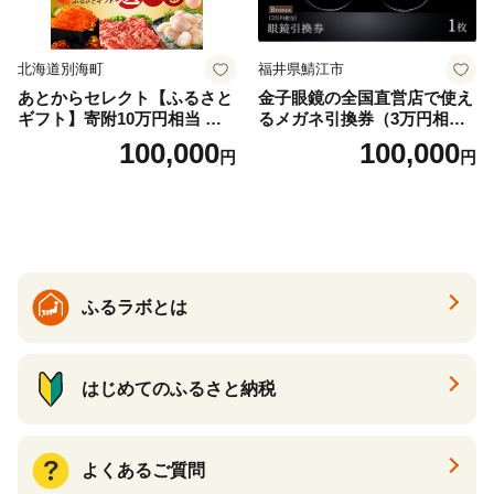
北海道別海町
福井県鯖江市
あとからセレクト【ふるさと
金子眼鏡の全国直営店で使え
ギフト】寄附10万円相当 あ
るメガネ引換券（3万円相
とから選べる！ ギフト いく
当） Bronze
100,000
100,000
円
円
ら ほたて 海鮮 牛肉 別海町
ケーキ アイス （ 後から 選べ
る カタログ カタログポイン
ト カタログギフト あとから
カタログ あとからカタログ
ポイント あとからカタログ
ギフト ふるさと納税 ）
ふるラボとは
はじめてのふるさと納税
よくあるご質問