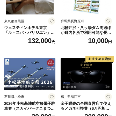
東京都目黒区
群馬県長野原町
ウェスティンホテル東京
北軽井沢・八ッ場ダム周辺ほ
『ル・スパ・パリジエン』選
か町内各所で利用可能な長野
べるボディセラピー90分/1名
原町ふるさと感謝券（3,000
132,000
10,000
円
円
円分）【トラベル 観光 旅行
お土産 群馬県 長野原町 北軽
井沢】
石川県小松市
福井県鯖江市
2026年小松基地航空祭電子駐
金子眼鏡の全国直営店で使え
車券（スカイパークこまつ
るメガネ引換券（6万円相
翼） 駐車場 シャトルバスの
当） Platinum