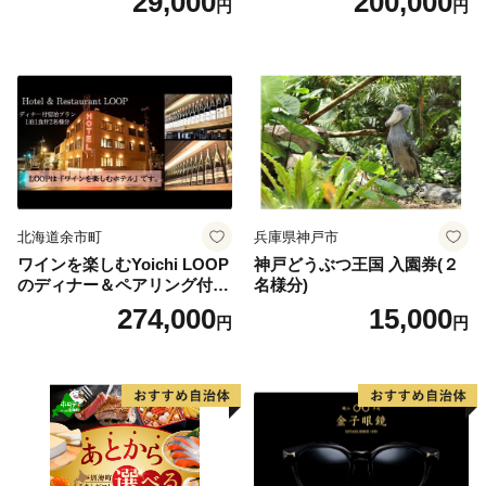
29,000
200,000
円
円
りばすぐ 石川県 小松市
北海道余市町
兵庫県神戸市
ワインを楽しむYoichi LOOP
神戸どうぶつ王国 入園券(２
のディナー＆ペアリング付宿
名様分)
泊プラン＜デラックスツイン
274,000
15,000
円
円
＞