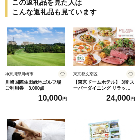
この返礼品を見た人は
こんな返礼品も見ています
神奈川県川崎市
東京都文京区
川崎国際生田緑地ゴルフ場
【東京ドームホテル】 3階 ス
ご利用券 3,000点
ーパーダイニング リラッサ
ランチブッフェ お食事券 大
10,000
24,000
円
円
人1名様分 関東 東京 ご利用
券 ランチ 昼食 食事券 レスト
ラン ブッフェ 東京都 お食事
券