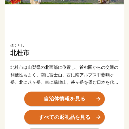
ほくとし
北杜市
北杜市は山梨県の北西部に位置し、首都圏からの交通の
利便性もよく、南に富士山、西に南アルプス甲斐駒ヶ
岳、北に八ヶ岳、東に瑞牆山、茅ヶ岳を望む日本を代表
する３０００ｍ級の山々に囲まれた日本有数の山岳景観
を誇るエリアです。
自治体情報を見る
美しい山々から育まれる豊富で清らかな名水は、日本名
水百選「尾白川」、「八ヶ岳南麓湧水群」、「金峰山・
すべての返礼品を見る
瑞牆山源流」が選ばれおり、古くから、多くの農産物や
日本酒、ウイスキーなどを生み出し、地域の発展に大き