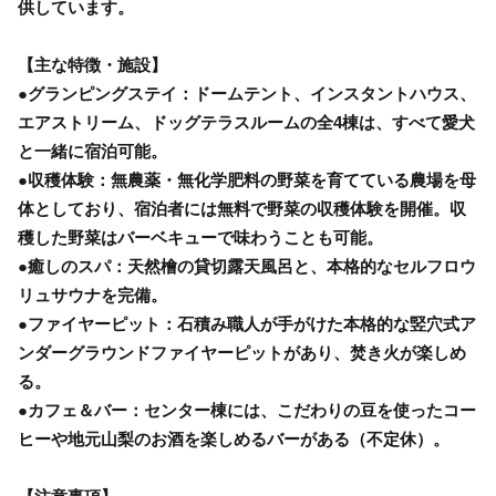
供しています。
【主な特徴・施設】
●グランピングステイ：ドームテント、インスタントハウス、
エアストリーム、ドッグテラスルームの全4棟は、すべて愛犬
と一緒に宿泊可能。
●収穫体験：無農薬・無化学肥料の野菜を育てている農場を母
体としており、宿泊者には無料で野菜の収穫体験を開催。収
穫した野菜はバーベキューで味わうことも可能。
●癒しのスパ：天然檜の貸切露天風呂と、本格的なセルフロウ
リュサウナを完備。
●ファイヤーピット：石積み職人が手がけた本格的な竪穴式ア
ンダーグラウンドファイヤーピットがあり、焚き火が楽しめ
る。
●カフェ＆バー：センター棟には、こだわりの豆を使ったコー
ヒーや地元山梨のお酒を楽しめるバーがある（不定休）。