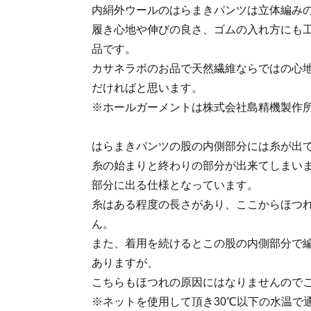
内絹外ウールのはらまきパンツは立体編み
履き心地や伸びの良さ、ゴムの入れ方にも
品です。
カサネラボのお品で天然繊維ならではの心
だければと思います。
※ホールガーメントは株式会社島精機製作
はらまきパンツの股の内側部分には糸が出
糸の始まりと終わりの部分が出来てしまい
部分に出る仕様となっています。
糸はある程度の長さがあり、ここからほつ
ん。
また、着用を続けるとこの股の内側部分で
ありますが、
こちらもほつれの原因にはなりませんので
※ネットを使用して頂き30℃以下の水温で