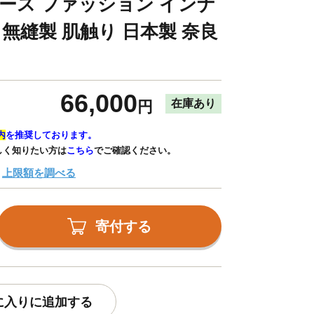
ィース ファッション インナ
 無縫製 肌触り 日本製 奈良
66,000
在庫あり
円
内
を推奨しております。
しく知りたい方は
こちら
でご確認ください。
上限額を調べる
寄付する
に入りに追加する