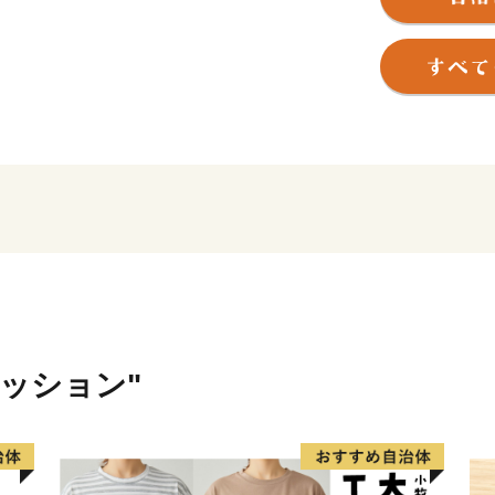
また、西部地域の馬見丘陵
大きな古墳が多数存在し、
真美ヶ丘ニュータウンの開
興住宅地として人口が伸び
広陵町は「かぐや姫のまち
岐神社は『竹取物語』の舞
に住んでいたと考えられて
日本一」を誇り、町内には
す。
ふるさと納税を通じて本町
ァッション"
も多くの方に知っていただ
ます。いただいた寄附金は
様な方々の参加による個性
広陵町を「ふるさと」とす