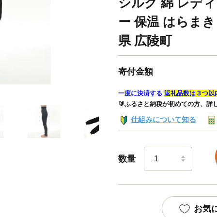
シルク 綿 レデ
ー 保温 はらまき
県 広陵町
寄付金額
一度に決済する
返礼品数は３つ以
🔰ふるさと納税が初めての方、詳
仕組みについて知る
数量
お気