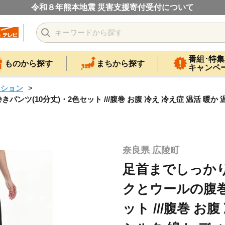
令和８年熊本地震 災害支援寄付受付について
番組･特集
ものから探す
まちから探す
キャンペ
ッション
(10分丈)・2色セット ///腹巻 お腹 冷え 冷え症 温活 暖か 
奈良県 広陵町
足首までしっか
クとウールの腹巻
ット ///腹巻 お