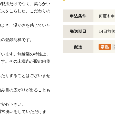
の製法だけでなく、柔らかい
工夫をこらした、こだわりの
申込条件
何度も申
地よさ、温かさを感じていた
発送期日
14日前
所の登録商標です。
配送
常温
ています。無縫製の特性上、
ます。その末端糸が股の内側
れたりすることはございませ
編み目の広がりが出ることも
ご安心下さい。
通常洗いをしていただけま