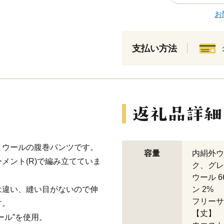
お
支払い方法
とウールの腹巻パンツです。
容量
内絹外ウ
メント(R)で編み立てていま
ク、グレ
ウール 
は違い、縫い目がないので伸
ン 2%
フリーサ
す。
【丈】
ール”を使用。