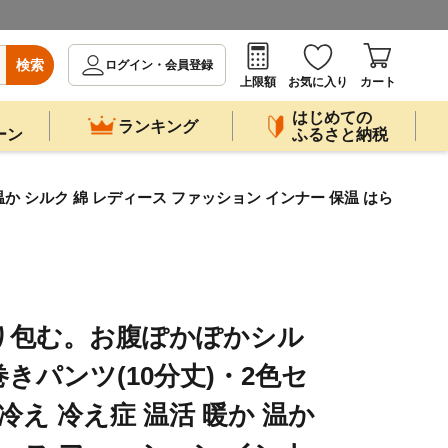
検索
ログイン・会員登録
上限額
お気に入り
カート
はじめての
ランキング
ーン
ふるさと納税
温か シルク 綿 レディース ファッション インナー 保温 はら
り包む。お腹ぽかぽかシル
きパンツ(10分丈)・2色セ
腹 冷え 冷え症 温活 暖か 温か