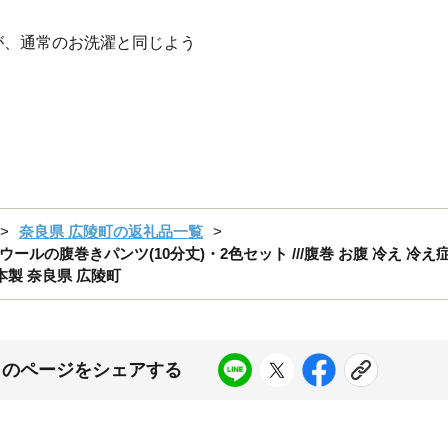
が、通常のお洗濯と同じよう
奈良県 広陵町の返礼品一覧
の腹巻きパンツ(10分丈)・2色セット ///腹巻 お腹 冷え 冷え症 
本製 奈良県 広陵町
このページをシェアする