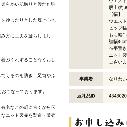
ウエストリ
と柔らかい肌触りと優れた弾
股上/約3
【幅】
りをゆったりとした履き心地
ウエスト幅
ヒップ幅/
もも幅/14
編み方に工夫を凝らしまし
裾幅/8c
※平置き
ニット製
、着ぶくれすることなくおし
ございま
ってくるのを防ぎ、足首やふ
事業者
なりわい
でおこなっております。
返礼品ID
4848020
て有名なこの町に古くから伝
々なニット製品を製造・販売