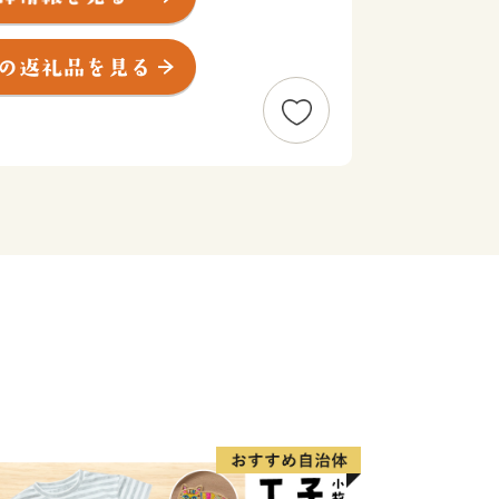
には、巣山古墳をはじめ、県を代表する
歴史のロマンが色濃く息づくとともに、
発により、大都市近郊の良好な環境の新
続けています。
」、「靴下の町」です。町内にある讃
台であり、讃岐造を祀っており神社周辺
います。また、広陵町は「靴下の生産量
たくさんの靴下の事業所が顕在していま
の魅力、今後のまちづくりをひとりで
き、お力添えをいただければ幸いに存じ
寄附者の方のご希望に応じて活用し、多
あふれる地域づくりを行っていきます。
る方だけでなく、町民の方、町内で働い