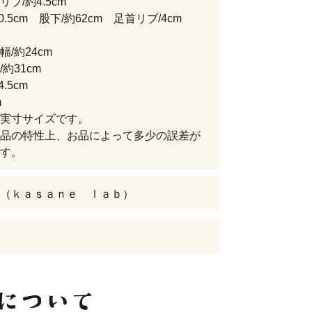
ブ/約4.5cm
0.5cm 股下/約62cm 足首リブ/4cm
/約24cm
約31cm
.5cm
m
実寸サイズです。
品の特性上、お品によって多少の誤差が
す。
（ｋａｓａｎｅ ｌａｂ）