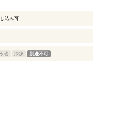
し込み可
後
冷蔵
冷凍
別送不可