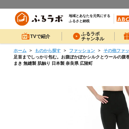
地域とあなたを元気にする
ふるさと納税
ふるラボ
TVで紹介
チャンネル
ホーム
ものから探す
ファッション
その他ファ
足首までしっかり包む。お腹ぽかぽかシルクとウールの腹巻きパンツ
まき 無縫製 肌触り 日本製 奈良県 広陵町