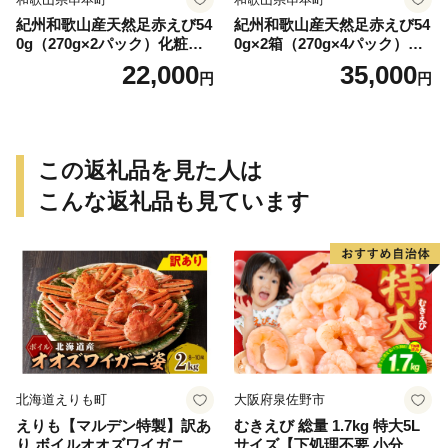
紀州和歌山産天然足赤えび54
紀州和歌山産天然足赤えび54
0g（270g×2パック）化粧箱
0g×2箱（270g×4パック）化
入 ※2026年12月上旬〜2027
粧箱入 ※2026年12月上旬〜2
22,000
35,000
円
円
年2月上旬頃順次発送予定
027年2月上旬頃順次発送予定
（お届け日指定不可）／海老
（お届け日指定不可）（お届
エビ えび クマエビ 足赤 天然
け日指定不可）／海老 エビ
おかず【uot772A】
えび クマエビ 足赤 天然 おか
ず【uot773A】
この返礼品を見た人は
こんな返礼品も見ています
北海道えりも町
大阪府泉佐野市
えりも【マルデン特製】訳あ
むきえび 総量 1.7kg 特大5L
り ボイルオオズワイガニ姿2
サイズ【下処理不要 小分け 8