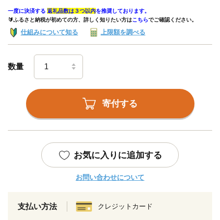
一度に決済する
返礼品数は３つ以内
を推奨しております。
🔰ふるさと納税が初めての方、詳しく知りたい方は
こちら
でご確認ください。
仕組みについて知る
上限額を調べる
数量
寄付する
お気に入りに追加する
お問い合わせについて
支払い方法
クレジットカード