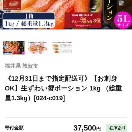
福井県 敦賀市
《12月31日まで指定配送可》【お刺身
OK】生ずわい蟹ポーション 1kg （総重
量1.3kg）[024-c019]
37,500
寄付金額
在庫あり
円