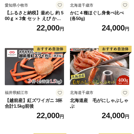
愛知県小牧市
北海道千歳市
【ふるさと納税】釜めし 約 5
かに４種ほぐし身食べ比べ
00ｇ × 3食 セット えび かに
(各50g)
海のめぐみ 老舗 急速冷凍 レ
22,000
24,000
円
円
ンチン 時短 簡単調理 食品 加
工品 ご飯 お弁当 おにぎり お
茶漬け お取り寄せ お取り寄
せグルメ 愛知県 小牧市 送料
無料
福井県鯖江市
北海道千歳市
【越前産】紅ズワイガニ 3杯
北海道産 毛がにしゃぶしゃ
合計1.5kg前後
ぶ
22,000
24,000
円
円