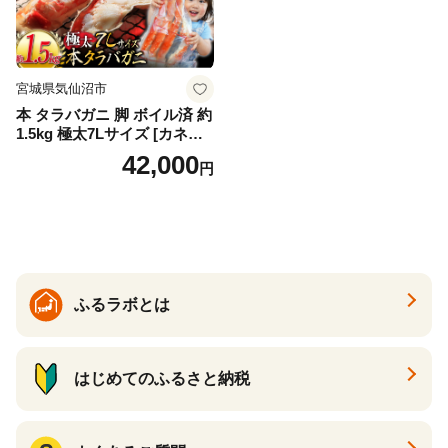
宮城県気仙沼市
本 タラバガニ 脚 ボイル済 約
1.5kg 極太7Lサイズ [カネダ
イ 宮城県 気仙沼市 2056432
42,000
円
6] カニ かに 蟹 たらばがに た
らば蟹 タラバ蟹 たらば タラ
バ ボイル
ふるラボとは
はじめてのふるさと納税