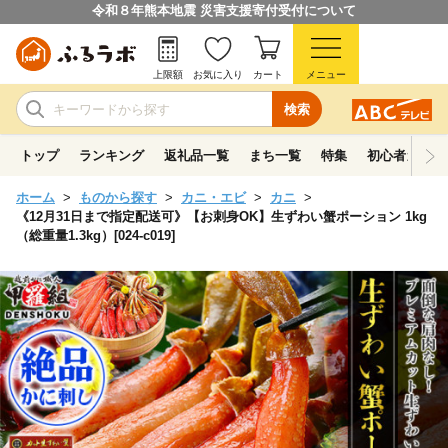
令和８年熊本地震 災害支援寄付受付について
上限額
お気に入り
カート
メニュー
検索
トップ
ランキング
返礼品一覧
まち一覧
特集
初心者ガイド
ホーム
ものから探す
カニ・エビ
カニ
《12月31日まで指定配送可》【お刺身OK】生ずわい蟹ポーション 1kg
（総重量1.3kg）[024-c019]