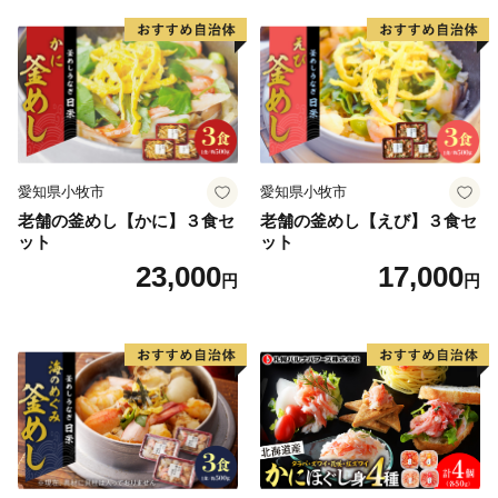
（上記URLをコピー＆ペーストしアドレスバーへ貼り付
けてご覧ください。）
■お問い合わせ先
福井県敦賀市ふるさと納税コールセンター
TEL：050-3090-1336
愛知県小牧市
愛知県小牧市
Mail：f.tsuruga@do-furusato.jp
老舗の釜めし【かに】３食セ
老舗の釜めし【えび】３食セ
受付時間 午前9時00分～午後5時45分 (土曜日・日曜
ット
ット
日・祝日及び12月30日～1月3日を除く)
23,000
17,000
円
円
■ワンストップ特例申請書および変更届出書送付先
〒584-8790 富田林市中野町東2の3の69 コーユービ
ジネス内 18202
福井県敦賀市ふるさと納税 ワンストップ特例申請書類
受付係 宛