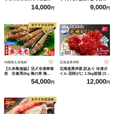
kg《1kg(４尾～５尾)×2》【e
50g×2P 訳あり サイズ不揃い
14,000
9,000
円
円
r002-051-a】 / ふるさと納税
バナメイエビ バラ凍結】
オオズワイガニ ズワイガニ
訳あり 北海道 日高 浜茹で ボ
イル済み 冷凍 カニ 蟹 かに
カニ味噌 甲羅 お得 格安 小ぶ
り 解凍 カニ鍋 甲羅焼き 海鮮
返礼品 特産品 新鮮 濃厚 旨み
簡単調理 家庭用 ギフト グル
メ
沖縄県久米島町
北海道厚岸町
【久米島漁協】活〆冷凍車海
北海道厚岸産 訳あり 冷凍ボ
老 生食用2kg 海の幸 海鮮
イル 花咲がに 1.5kg前後 (3尾
車えび クルマエビ 高級食材
～5尾入) 蟹 花咲ガニ 魚介類
54,000
12,000
円
円
生食 刺身 鮮度抜群 プリプリ
魚介 [№5863-1090]
甘み 旨味 塩焼き 天ぷら 素揚
げ BBQ シーフード 贈答 贈
り物 お歳暮 お中元