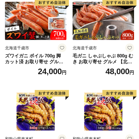
北海道千歳市
北海道千歳市
ズワイガニ ボイル 700g 脚
毛ガニ しゃぶしゃぶ 800g む
カット済 お取り寄せ グルメ
き お取り寄せ グルメ 【北海
【北海道】【札幌バルナバフ
道】【札幌バルナバフーズ】
24,000
48,000
円
円
ーズ】
和歌山県串本町
和歌山県串本町