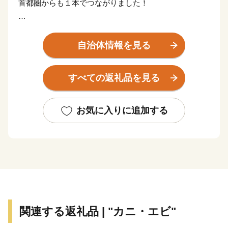
首都圏からも１本でつながりました！
日本が世界に誇る風景地、日本三大松原の「気比の松
原」やラムサール条約湿地「中池見湿地」。
自治体情報を見る
100年以上の歴史を誇り鉄道ファンの聖地ともされてい
る、衣掛山のループ線や山中隧道をはじめとする鉄道遺
すべての返礼品を見る
産群。
「越前がに」や「敦賀ふぐ」等豊富な海の幸。
日本最北限、甘さが自慢の「東浦みかん」。
お気に入りに追加する
”御食国”のルーツとして、食物の神・伊奢沙別神（いさ
さわけのみこと）が祀られている「氣比神宮」。
これが全て敦賀の魅力。
================================
敦賀の魅力発信サイトできました。
関連する返礼品 | "カニ・エビ"
詳しくは、下記ページをご覧ください。
https://kuras-tsuruga.jp/