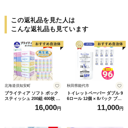
この返礼品を見た人は
こんな返礼品も見ています
北海道倶知安町
秋田県能代市
ブライティア ソフト ボック
トイレットペーパー ダブル 9
スティッシュ 200組 400枚 60
6ロール 12個 × 8パック ブラ
箱 日本製 まとめ買い ティッ
ンカ 再生紙 100％ 芯あり 日
16,000
11,000
円
円
シュ リサイクル 長持 防災 常
用品 消耗品 無香料 生活用品
備品 日用雑貨 消耗品 生活必
備蓄 秋田県 能代市 送料無料
需品 備蓄 ペーパー 紙 北海道
《能代製紙》
倶知安町 日用品