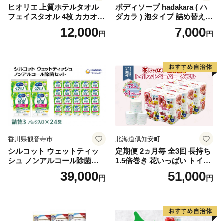
ヒオリエ 上質ホテルタオル
ボディソープ hadakara ( ハ
フェイスタオル 4枚 カカオ
ダカラ ) 泡タイプ 詰め替え 4
【タオル 泉州タオル 吸水 普
40ml×4袋 ボディーソープ 泡
12,000
7,000
円
円
段使い 無地 シンプル 日用品
ボディソープ 泡 日用品 消耗
ふわふわ ふかふか 家族 たお
品 バス用品 大容量 いい 匂い
る 一人暮らし】
ボディ 保湿 LION ライオン
泡石鹸 石鹸 兵庫 兵庫県 小野
市
香川県観音寺市
北海道倶知安町
シルコット ウェットティッ
定期便 2ヵ月毎 全3回 長持ち
シュ ノンアルコール除菌詰
1.5倍巻き 花いっぱい トイレ
替（43枚×3P）×24袋 日用品
ットペーパー ダブル 45ｍ 計
39,000
51,000
円
円
おもちゃ 拭き取り 手拭き 外
72ロール 全18種 花柄 プリン
出時 お出かけ時 食事前 緑茶
ト ハーブ 香り付き 日本製 ま
カテキン配合
とめ買い 防災 常備品 ペーパ
ー 消耗品 備蓄 送料無料 北海
道 倶知安町 日用品