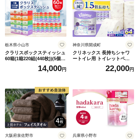
栃木県小山市
神奈川県開成町
クラリスボックスティッシュ
クリネックス 長持ちシャワ
60箱(1箱220組(440枚))(5個入
ートイレ用 トイレットペー
り×12セット)【1256759】
パー（ダブル）64ロール(8ロ
14,000
22,000
円
円
ール×8パック) 開成町 トイレ
ットペーパーダブル 日用品
国産 新生活 ダブル SDGs 備
蓄 防災 エコ 消耗品 生活雑貨
生活用品 無香料 トイレット
ペーパー ダブル といれっと
ぺーぱー トイレ クレシア ト
イレットペーパー [BDBH002
-1]
大阪府泉佐野市
兵庫県小野市