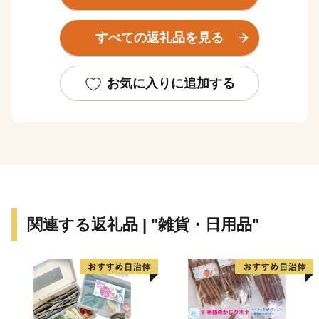
また、早くから大手家電メーカーの企業城下町として発
展を遂げるとともに安定した税収を背景に各種行政サー
すべての返礼品を見る
ビスを充実させ、公共施設や都市基盤の整備を進めてき
た結果、現在では日常生活を支える基本的な施設整備は
一定の到達点に達し、成熟した都市としての機能を備え
お気に入りに追加する
るに至っています。
市内の交通機関は、大阪市中心部まで約15分の京阪電
車、大阪市営地下鉄や、大阪空港まで約35分の大阪モノ
レールが縦横に走り、主要道路は、国道1号・阪神高速
道路・近畿自動車道などが整備され、各都市を結ぶ交通
の要衝となっています。
関連する返礼品 | "雑貨・日用品"