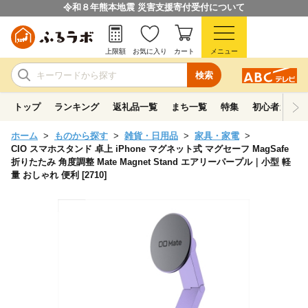
令和８年熊本地震 災害支援寄付受付について
上限額
お気に入り
カート
メニュー
検索
トップ
ランキング
返礼品一覧
まち一覧
特集
初心者ガイド
ホーム
ものから探す
雑貨・日用品
家具・家電
CIO スマホスタンド 卓上 iPhone マグネット式 マグセーフ MagSafe
折りたたみ 角度調整 Mate Magnet Stand エアリーパープル｜小型 軽
量 おしゃれ 便利 [2710]