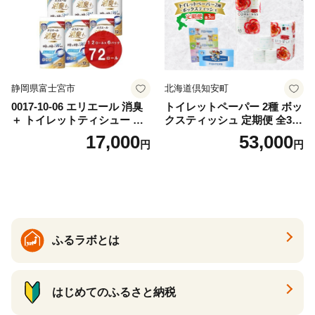
静岡県富士宮市
北海道倶知安町
0017-10-06 エリエール 消臭
トイレットペーパー 2種 ボッ
＋ トイレットティシュー し
クスティッシュ 定期便 全3
っかり香るフレッシュクリア
回 日本製 まとめ買い 防災
17,000
53,000
円
円
の香り ダブル 12ロール×6パ
常備品 日用雑貨 消耗品 生活
ック 72ロール 25m トイレ
必需品 大容量 備蓄 リサイク
ットペーパー パルプ100％ 消
ル ティッシュ ペーパー まと
臭 防臭 日用品 消耗品 備蓄
め買い 雑貨 倶知安町
ふるラボとは
はじめてのふるさと納税