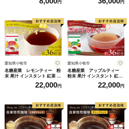
8,000
36,000
円
円
愛知県小牧市
愛知県小牧市
名糖産業 レモンティー 粉
名糖産業 アップルティー
末 果汁 インスタント 紅茶 ビ
粉末 果汁 インスタント 紅茶
タミンC 袋 ロングセラー 粉
ティー ビタミンC 袋 ロング
22,000
22,000
円
円
末飲料 粉末茶 簡単 手軽 ホッ
セラー 粉末飲料 粉末茶 簡単
ト アイス
手軽 ホット アイス