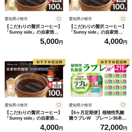
愛知県小牧市
愛知県小牧市
【こだわりの贅沢コーヒー】
【こだわりの贅沢コーヒー】
「Sunny side」の自家焙煎珈
「Sunny side」の自家焙煎珈
琲こまきブレンド（100g）
琲サニーブレンド（100g）
5,000
4,000
円
円
愛知県小牧市
愛知県小牧市
【こだわりの贅沢コーヒー】
【6ヶ月定期便】植物性乳酸
「Sunny side」の自家焙煎珈
菌ラブレW プレーン36本
琲ストロングブレンド（100
（計216本）
4,000
72,000
円
円
g）