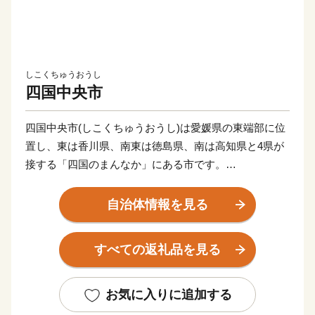
しこくちゅうおうし
四国中央市
四国中央市(しこくちゅうおうし)は愛媛県の東端部に位
置し、東は香川県、南東は徳島県、南は高知県と4県が
接する「四国のまんなか」にある市です。
県都松山市と高松市へは約80 km、高知市までは約60
km、徳島市までは約100 km、大阪市へ約300 km、東京
自治体情報を見る
都まで約800 kmの距離にあります。
すべての返礼品を見る
古くから「お札と切手以外は何でも揃う」と言われるほ
ど多種多様な紙製品がこの地で現在も生産されていま
す。
お気に入りに追加する
また、紙・パルプ製品分野における自治体別「製造品出