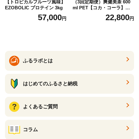
【トロピカルフルーツ風味】
（3回定期便）爽健美茶 600
EZOBOLIC プロテイン 3kg
ml PET【コカ・コーラ】ペ
ットボトル 1ケース(24本) 定
57,000
22,800
円
円
期便 3回(72本) セット お茶
カフェインゼロ ノンカフェ
イン ハトムギ ブレンド茶 宮
崎県 えびの市 送料無料
ふるラボとは
はじめてのふるさと納税
よくあるご質問
コラム