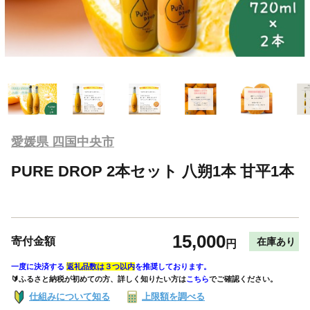
愛媛県 四国中央市
PURE DROP 2本セット 八朔1本 甘平1本
15,000
寄付金額
在庫あり
円
一度に決済する
返礼品数は３つ以内
を推奨しております。
🔰ふるさと納税が初めての方、詳しく知りたい方は
こちら
でご確認ください。
仕組みについて知る
上限額を調べる