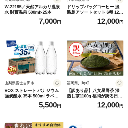
W-22195／天然アルカリ温泉
ドリップバッグコーヒー 淡
水 財寶温泉 500ml×25本
路島アソートセット 6種 120
袋 飲み比べ コーヒー
7,000
12,000
円
円
山梨県富士吉田市
福岡県川崎町
VOX ストレート バナジウム
【訳あり品】八女星野茶 深
強炭酸水 35本 500ml ラベル
蒸し茶1100g 福岡が誇る日本
レス【富士吉田市限定カート
茶_ 訳アリ 常温 お茶 茶袋 常
5,500
12,000
円
円
ン】
備品 おちゃ ocha 茶葉 緑茶
飲料 飲み物 八女 茶 日本茶
深むし茶 深蒸し 訳あり お茶
っぱ tea 八女茶 お手軽 簡単