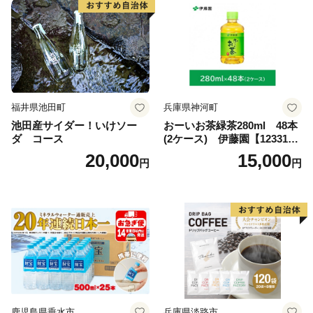
福井県池田町
兵庫県神河町
池田産サイダー！いけソー
おーいお茶緑茶280ml 48本
ダ コース
(2ケース) 伊藤園【123317
3】
20,000
15,000
円
円
鹿児島県垂水市
兵庫県淡路市