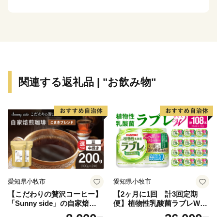
荷額等」で20年連続全国1位となるなど、名実共に「日
本一の紙のまち」です。
【ふるさと納税の対象となる地方団体の指定について】
四国中央市は、総務大臣よりふるさと納税の対象となる
地方団体に指定されました。
関連する返礼品 | "お飲み物"
今後も適正かつ公正な運営に努めて参りますので、どう
か引き続き四国中央市を応援いただきますようお願い致
します。
愛知県小牧市
愛知県小牧市
【こだわりの贅沢コーヒー】
【2ヶ月に1回 計3回定期
「Sunny side」の自家焙煎珈
便】植物性乳酸菌ラブレW
琲こまきブレンド（200g）
プレーン36本（計108本）