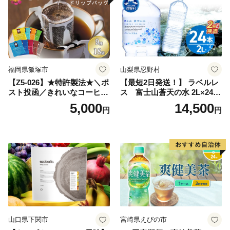
小分け お土産 お取り寄せ グ
ルメ 福岡 九州 福岡県 国産
日本 ふかむし茶 ふかむし 家
庭用 自宅用 ちゃ りょくちゃ
ふかむしちゃ 急須 甘み 川崎
町 送料無料
福岡県飯塚市
山梨県忍野村
【Z5-026】★特許製法★＼ポ
【最短2日発送！】 ラベルレ
スト投函／きれいなコーヒー
ス 富士山蒼天の水 2L×24本
ドリップバッグ9種セット(18
（4ケース）※離島不可 天然
5,000
14,500
円
円
袋)ゆうパケットでお届け！
水 ミネラルウォーター 水 ペ
ットボトル 2000ml バナジウ
ム天然水 飲料水 軟水 鉱水 国
産 シリカ ミネラル 美容 備蓄
防災 長期保存 富士山 山梨県
忍野村
山口県下関市
宮崎県えびの市