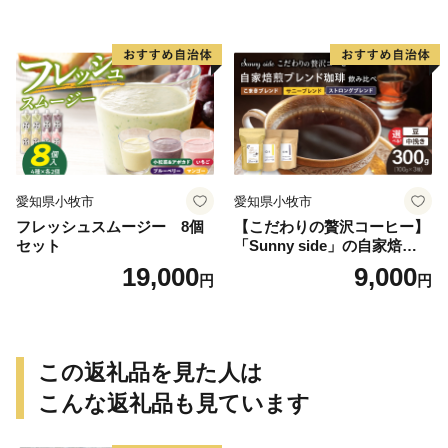
愛知県小牧市
愛知県小牧市
フレッシュスムージー 8個
【こだわりの贅沢コーヒー】
セット
「Sunny side」の自家焙煎珈
琲ブレンド珈琲飲み比べセッ
19,000
9,000
円
円
ト（300g）
この返礼品を見た人は
こんな返礼品も見ています