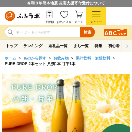
令和８年熊本地震 災害支援寄付受付について
上限額
お気に入り
カート
メニュー
検索
トップ
ランキング
返礼品一覧
まち一覧
特集
初心者ガイド
ホーム
ものから探す
お飲み物
果汁飲料・炭酸飲料
PURE DROP 2本セット 八朔1本 甘平1本