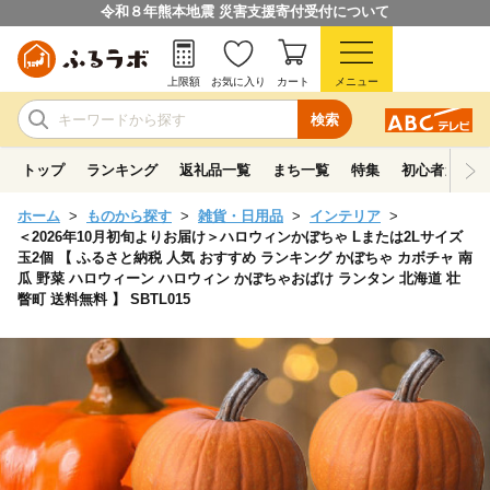
令和８年熊本地震 災害支援寄付受付について
上限額
お気に入り
カート
メニュー
検索
トップ
ランキング
返礼品一覧
まち一覧
特集
初心者ガイド
ホーム
ものから探す
雑貨・日用品
インテリア
＜2026年10月初旬よりお届け＞ハロウィンかぼちゃ Lまたは2Lサイズ
玉2個 【 ふるさと納税 人気 おすすめ ランキング かぼちゃ カボチャ 南
瓜 野菜 ハロウィーン ハロウィン かぼちゃおばけ ランタン 北海道 壮
瞥町 送料無料 】 SBTL015