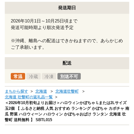
発送期日
2026年10月1日～10月25日頃まで
発送可能時期より順次発送予定
※沖縄、離島への配送はできかねますので、あらかじめ
ご了承願います。
配送
常温
冷蔵
冷凍
別送不可
まちから探す
北海道
北海道壮瞥町
北海道 壮瞥町の返礼品一覧
＜2026年10月初旬よりお届け＞ハロウィンかぼちゃ Lまたは2Lサイズ
玉2個 【 ふるさと納税 人気 おすすめ ランキング かぼちゃ カボチャ 南
瓜 野菜 ハロウィーン ハロウィン かぼちゃおばけ ランタン 北海道 壮
瞥町 送料無料 】 SBTL015