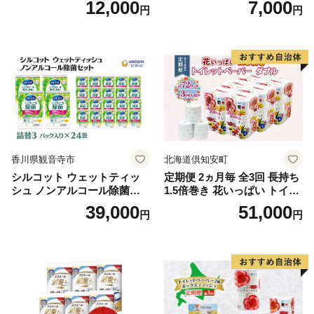
12,000
7,000
円
円
段使い 無地 シンプル 日用品
ボディソープ 泡 日用品 消耗
ふわふわ ふかふか 家族 たお
品 バス用品 大容量 いい 匂い
る 一人暮らし】
ボディ 保湿 LION ライオン
泡石鹸 石鹸 兵庫 兵庫県 小野
市
香川県観音寺市
北海道倶知安町
シルコット ウェットティッ
定期便 2ヵ月毎 全3回 長持ち
シュ ノンアルコール除菌詰
1.5倍巻き 花いっぱい トイレ
替（43枚×3P）×24袋 日用品
ットペーパー ダブル 45ｍ 計
39,000
51,000
円
円
おもちゃ 拭き取り 手拭き 外
72ロール 全18種 花柄 プリン
出時 お出かけ時 食事前 緑茶
ト ハーブ 香り付き 日本製 ま
カテキン配合
とめ買い 防災 常備品 ペーパ
ー 消耗品 備蓄 送料無料 北海
道 倶知安町 日用品