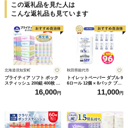
この返礼品を見た人は
こんな返礼品も見ています
北海道倶知安町
秋田県能代市
ブライティア ソフト ボック
トイレットペーパー ダブル 9
スティッシュ 200組 400枚 60
6ロール 12個 × 8パック ブラ
箱 日本製 まとめ買い ティッ
ンカ 再生紙 100％ 芯あり 日
16,000
11,000
円
円
シュ リサイクル 長持 防災 常
用品 消耗品 無香料 生活用品
備品 日用雑貨 消耗品 生活必
備蓄 秋田県 能代市 送料無料
需品 備蓄 ペーパー 紙 北海道
《能代製紙》
倶知安町 日用品