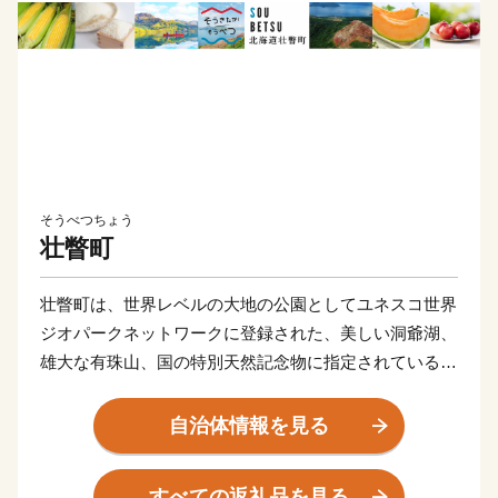
そうべつちょう
壮瞥町
壮瞥町は、世界レベルの大地の公園としてユネスコ世界
ジオパークネットワークに登録された、美しい洞爺湖、
雄大な有珠山、国の特別天然記念物に指定されている昭
和新山、火山の恵みである温泉など、 豊富な天然資源
に恵まれています。また、北海道内でも比較的温暖な気
自治体情報を見る
候を活かしたりんごやぶどうをはじめとする果樹生産、
高級菜豆、米、地熱を利用した野菜の栽培など多種多様
すべての返礼品を見る