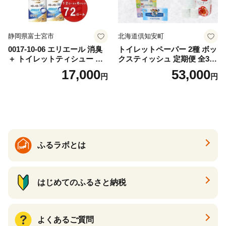
静岡県富士宮市
北海道倶知安町
0017-10-06 エリエール 消臭
トイレットペーパー 2種 ボッ
＋ トイレットティシュー し
クスティッシュ 定期便 全3
っかり香るフレッシュクリア
回 日本製 まとめ買い 防災
17,000
53,000
円
円
の香り ダブル 12ロール×6パ
常備品 日用雑貨 消耗品 生活
ック 72ロール 25m トイレ
必需品 大容量 備蓄 リサイク
ットペーパー パルプ100％ 消
ル ティッシュ ペーパー まと
臭 防臭 日用品 消耗品 備蓄
め買い 雑貨 倶知安町
ふるラボとは
はじめてのふるさと納税
よくあるご質問