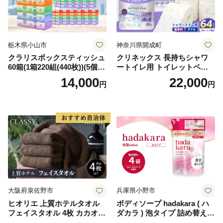
栃木県小山市
神奈川県開成町
クラリスボックスティッシュ
クリネックス 長持ちシャワ
60箱(1箱220組(440枚))(5個入
ートイレ用 トイレットペー
り×12セット)【1256759】
パー（ダブル）64ロール(8ロ
14,000
22,000
円
円
ール×8パック) 開成町 トイレ
ットペーパーダブル 日用品
国産 新生活 ダブル SDGs 備
蓄 防災 エコ 消耗品 生活雑貨
生活用品 無香料 トイレット
ペーパー ダブル といれっと
ぺーぱー トイレ クレシア ト
イレットペーパー [BDBH002
-1]
大阪府泉佐野市
兵庫県小野市
ヒオリエ 上質ホテルタオル
ボディソープ hadakara ( ハ
フェイスタオル 4枚 カカオ
ダカラ ) 泡タイプ 詰め替え 4
【タオル 泉州タオル 吸水 普
40ml×4袋 ボディーソープ 泡