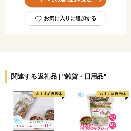
な農作物を生産 する「農業と観光のまち」です。
また、昭和の大横綱・北の湖の生誕地であるとともに、
お気に入りに追加する
冬季の呼び物として人気のあるスポーツ雪合戦を開発
し、国内外に普及させるなど町民一丸となった取り組み
は、 まさに壮瞥町の誇れる財産です。
壮瞥町への皆さまのお越しを心からお待ちしておりま
す。
関連する返礼品 | "雑貨・日用品"