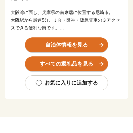
大阪湾に面し、兵庫県の南東端に位置する尼崎市。
大阪駅から最速5分、ＪＲ・阪神・阪急電車の３アクセ
スできる便利な街です。
尼崎を略して「ＡＭＡ（あま）」と愛着をこめて言う人
も。
自治体情報を見る
■寄附金の使いみち
すべての返礼品を見る
尼崎市では、14通りの寄附金の使いみちを設けており、
尼崎城の整備等に活用する基金のほか、
全国でも珍しい、犬・猫の殺処分ゼロを目指すなどの動
お気に入りに追加する
物愛護に関する
基金などがあります。
■蘇る、尼崎城
1618年に戸田氏鉄によって、
三重の堀、四層の天守を持つ尼崎城が築かれました。