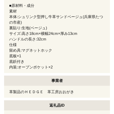
■原材料・成分
素材
本体:シュリンク型押し牛革サンドベージュ(兵庫県たつ
の市産)
裏貼り:生地(ベージュ)
サイズ:高さ18cm×横幅24cm×厚み13cm
ハンドルの長さ:32cm
仕様
留め具:マグネットホック
底板×1
底鋲付き
内装:オープンポケット×2
事業者
革製品のＨＥＤＧＥ 革工房おおがき
返礼品ID