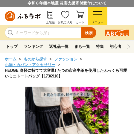
令和８年熊本地震 災害支援寄付受付について
上限額
お気に入り
カート
メニュー
検索
トップ
ランキング
返礼品一覧
まち一覧
特集
初心者ガイド
ホーム
ものから探す
ファッション
小物・カバン・アクセサリー
HEDGE 身軽に持てて大容量! たつの市産牛革を使用したふっくら可愛
いミニトートバッグ【1736910】