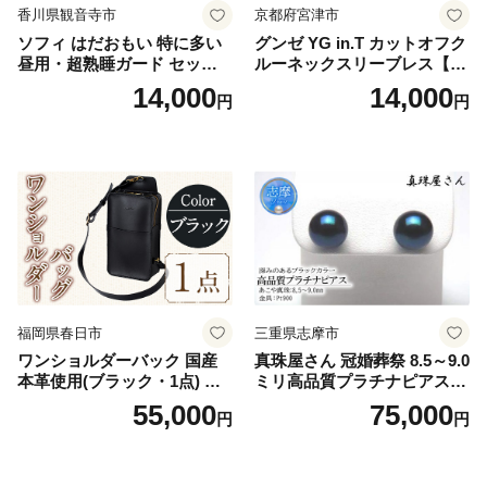
香川県観音寺市
京都府宮津市
ソフィ はだおもい 特に多い
グンゼ YG in.T カットオフク
昼用・超熟睡ガード セット
ルーネックスリーブレス【Y
羽付き ナプキン 生理用品 サ
V2618P】Lサイズ クリアベ
14,000
14,000
円
円
ニタリー ユニ・チャーム
ージュ3枚セット [№5716-04
32]
福岡県春日市
三重県志摩市
ワンショルダーバック 国産
真珠屋さん 冠婚葬祭 8.5～9.0
本革使用(ブラック・1点) 鞄
ミリ高品質プラチナピアス P
バック バッグ カバン レザー
t900 志摩産アコヤ真珠 ブラ
55,000
75,000
円
円
国産 日本製 牛革 黒 革 革製
ックパール 黒真珠
品 手作り 男性 女性 レディー
ス メンズ【ksg1307-bk】【Z
enis】