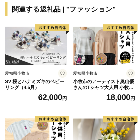
敷地は甲子園球場の約3.5倍もの大きさがあったようで
関連する返礼品 | "ファッション"
す。
明治の廃城令により、今はその姿を見ることはできなく
なりましたが、
当時の尼崎城西三の丸エリアにあたる尼崎城址公園内に
本丸の一部である
天守が整備されることとなり、
平成31年3月、400年の時を越えてついに尼崎城が蘇り
ました。
愛知県小牧市
愛知県小牧市
SV 桜とハナミズキのベビー
小牧市のアーティスト奥山優
リング（4.5月）
さんのTシャツ大人用 小牧市
制70周年記念
62,000
18,000
円
円