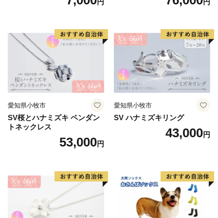
円
円
リーン系/ブルー系）
愛知県小牧市
愛知県小牧市
SV桜とハナミズキ ペンダン
SV ハナミズキリング
トネックレス
43,000
円
53,000
円