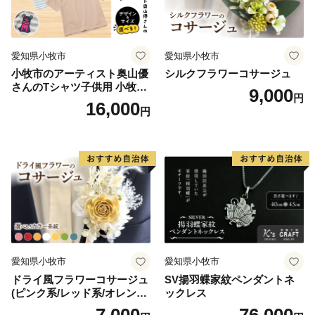
愛知県小牧市
愛知県小牧市
小牧市のアーティスト奥山優
シルクフラワーコサージュ
さんのTシャツ子供用 小牧市
9,000
円
制70周年記念
16,000
円
愛知県小牧市
愛知県小牧市
ドライ風フラワーコサージュ
SV揚羽蝶家紋ペンダントネ
(ピンク系/レッド系/オレンジ
ックレス
系/ホワイト系/イエロー系/グ
7,000
76,000