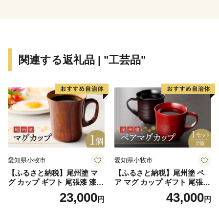
スポーツでは「カーリングの聖地」とも呼ばれ、多くの
オリンピック選手を輩出しています。
また、北見市の誇る食文化であり、人口当たりの焼肉店
舗数が道内で一番多い「焼肉のまち」としても有名で
関連する返礼品 | "工芸品"
す。
愛知県小牧市
愛知県小牧市
【ふるさと納税】尾州塗 マ
【ふるさと納税】尾州塗 ペ
グ カップ ギフト 尾張漆 漆
ア マグ カップ ギフト 尾張漆
漆器 漆器工芸 工芸品 芸術性
漆 漆器 漆器工芸 工芸品 芸術
23,000
43,000
円
円
実用性 抗菌性 美味しく安全
性 実用性 抗菌性 美味しく安
な食事 手作り 贈答用 くつろ
全な食事 手作り 贈答用 くつ