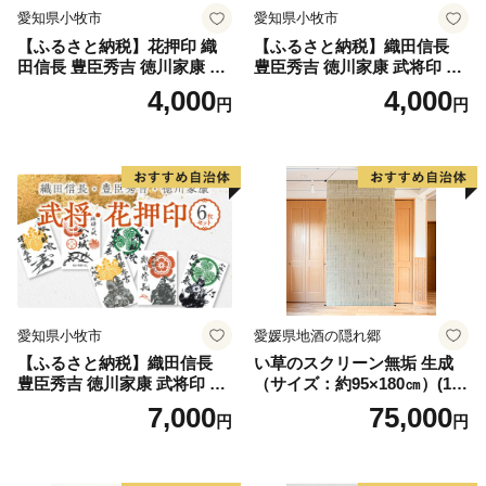
愛知県小牧市
愛知県小牧市
【ふるさと納税】花押印 織
【ふるさと納税】織田信長
田信長 豊臣秀吉 徳川家康 3
豊臣秀吉 徳川家康 武将印 3
枚 セット 戦国 武将 小牧山城
枚 セット イラスト 戦国 武将
4,000
4,000
円
円
墨絵 龍画師 書道アーティス
小牧山城 墨絵 龍画師 書道ア
ト 池谷公智 渾身の一作 作品
ーティスト 池谷公智 渾身の
雑貨 工芸品 グッズ 愛知県 小
一作 作品 雑貨 工芸品 グッズ
牧市 お取り寄せ 送料無料
愛知県 小牧市 お取り寄せ 送
料無料
愛知県小牧市
愛媛県地酒の隠れ郷
【ふるさと納税】織田信長
い草のスクリーン無垢 生成
豊臣秀吉 徳川家康 武将印 花
（サイズ：約95×180㎝）(14
押印 6枚 セット イラスト 戦
3)
7,000
75,000
円
円
国 武将 小牧山城 墨絵 龍画師
書道アーティスト 池谷公智
渾身の一作 作品 雑貨 工芸品