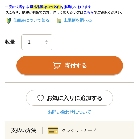
一度に決済する
返礼品数は３つ以内
を推奨しております。
🔰ふるさと納税が初めての方、詳しく知りたい方は
こちら
でご確認ください。
仕組みについて知る
上限額を調べる
数量
寄付する
お気に入りに追加する
お問い合わせについて
支払い方法
クレジットカード