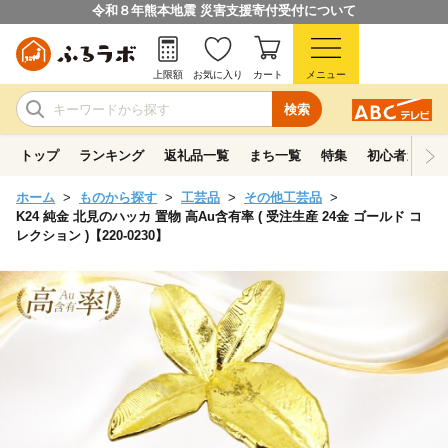
令和８年熊本地震 災害支援寄付受付について
上限額
お気に入り
カート
メニュー
検索
トップ
ランキング
返礼品一覧
まち一覧
特集
初心者ガイド
ホーム
ものから探す
工芸品
その他工芸品
K24 純金 北見のハッカ 置物 高Au含有率 ( 受注生産 24金 ゴールド コ
レクション )【220-0230】