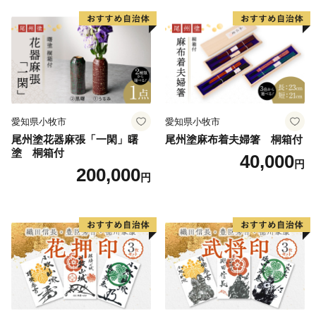
ぎ おうち時間 プレゼント 抗
ろぎ おうち時間 プレゼント
ウイルス効果 お取り寄せ 愛
抗ウイルス効果 お取り寄せ
知県 小牧市 送料無料
愛知県 小牧市 送料無料
愛知県小牧市
愛知県小牧市
尾州塗花器麻張「一閑」曙
尾州塗麻布着夫婦箸 桐箱付
塗 桐箱付
40,000
円
200,000
円