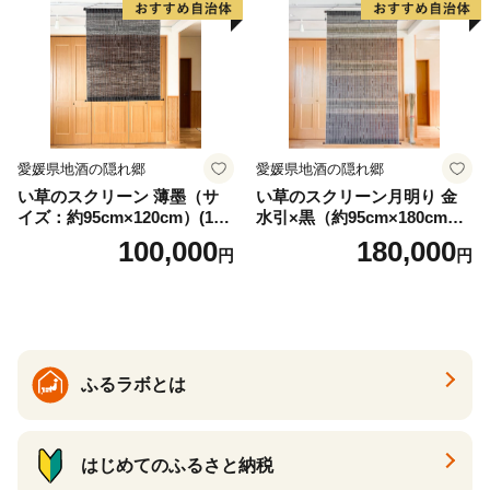
グッズ 愛知県 小牧市 お取り
寄せ 送料無料
愛媛県地酒の隠れ郷
愛媛県地酒の隠れ郷
い草のスクリーン 薄墨（サ
い草のスクリーン月明り 金
イズ：約95cm×120cm）(14
水引×黒（約95cm×180cm）
6)
(147)
100,000
180,000
円
円
ふるラボとは
はじめてのふるさと納税