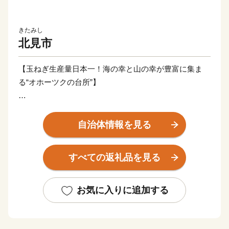
きたみし
北見市
【玉ねぎ生産量日本一！海の幸と山の幸が豊富に集ま
る“オホーツクの台所”】
北見市は北海道の東部に位置するオホーツク圏最大の都
市です。
自治体情報を見る
北海道で一番広く、海の幸と山の幸が豊富に集まる、ま
さにオホーツクの台所。
すべての返礼品を見る
北見市の特産品には、農産物では生産量日本一の玉ねぎ
や白花豆、海産物ではホタテ・牡蠣・サケなどがありま
お気に入りに追加する
す。
「ハッカのまち」としても知られており、世界生産量の
７０％を北見市が担っていた時代もありました。