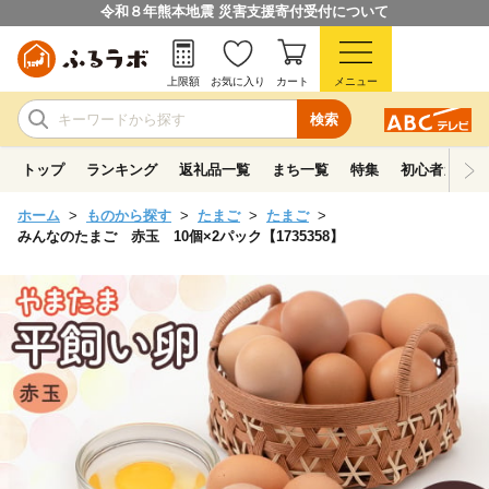
令和８年熊本地震 災害支援寄付受付について
上限額
お気に入り
カート
メニュー
検索
トップ
ランキング
返礼品一覧
まち一覧
特集
初心者ガイド
ホーム
ものから探す
たまご
たまご
みんなのたまご 赤玉 10個×2パック【1735358】