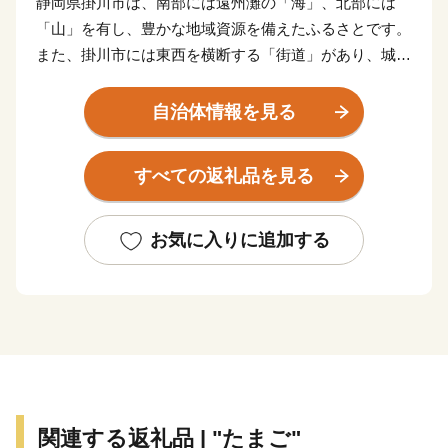
静岡県掛川市は、南部には遠州灘の「海」、北部には
「山」を有し、豊かな地域資源を備えたふるさとです。
また、掛川市には東西を横断する「街道」があり、城下
町や宿場町として発展した多くの歴史資産が残る文化の
香り高いまちです。また、「深蒸し掛川茶」が全国茶品
自治体情報を見る
評会で全国最多の通算26回も産地賞を受賞するなど、全
国屈指のお茶処です。
すべての返礼品を見る
寄附金受領証明書は入金確認後、3週間程度で発送いた
します。
お気に入りに追加する
入金の確認は寄附金受領証明書をもって、ご連絡いたし
ます。(入金の確認メールはお送りしないので、ご了承
ください。)
入金確認後の寄附申込みのキャンセル、返礼品の変更・
返品はお受けできかねます。
ご了承のうえ、お申し込みください。
関連する返礼品 | "たまご"