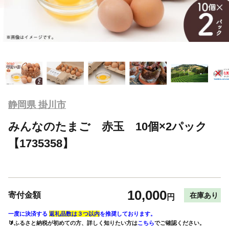
静岡県 掛川市
みんなのたまご 赤玉 10個×2パック
【1735358】
10,000
寄付金額
在庫あり
円
一度に決済する
返礼品数は３つ以内
を推奨しております。
🔰ふるさと納税が初めての方、詳しく知りたい方は
こちら
でご確認ください。