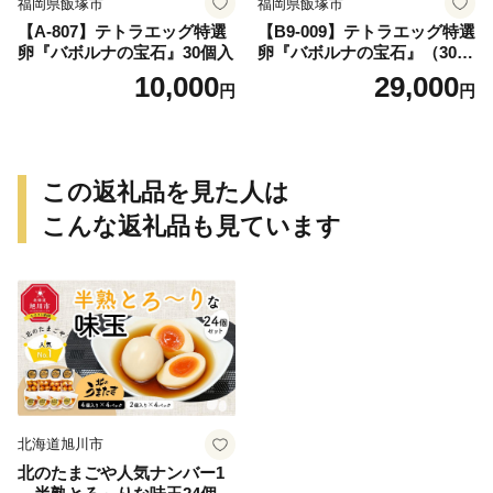
福岡県飯塚市
福岡県飯塚市
【A-807】テトラエッグ特選
【B9-009】テトラエッグ特選
卵『バボルナの宝石』30個入
卵『バボルナの宝石』（30
個/月）【3カ月定期便】
10,000
29,000
円
円
この返礼品を見た人は
こんな返礼品も見ています
北海道旭川市
北のたまごや人気ナンバー1