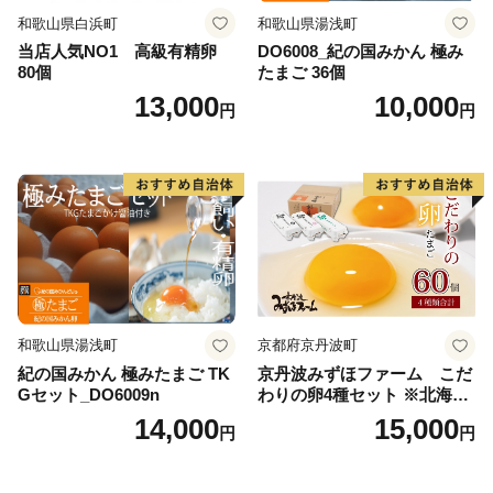
和歌山県白浜町
和歌山県湯浅町
当店人気NO1 高級有精卵
DO6008_紀の国みかん 極み
80個
たまご 36個
13,000
10,000
円
円
和歌山県湯浅町
京都府京丹波町
紀の国みかん 極みたまご TK
京丹波みずほファーム こだ
Gセット_DO6009n
わりの卵4種セット ※北海
道・沖縄・その他離島は配送
14,000
15,000
円
円
不可