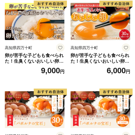
高知県四万十町
高知県四万十町
卵が苦手な子どもも食べられ
卵が苦手な子どもも食べられ
た！生臭くないおいしい卵を
た！生臭くないおいしい卵 6
味わう卵かけご飯ミニセット
個入×5P／Gbn-A03
9,000
6,000
円
円
(卵6個×2P、お米2合×1P、醤
油×1本、塩×1P)【お届け日
指定可能】／Gbn-B20