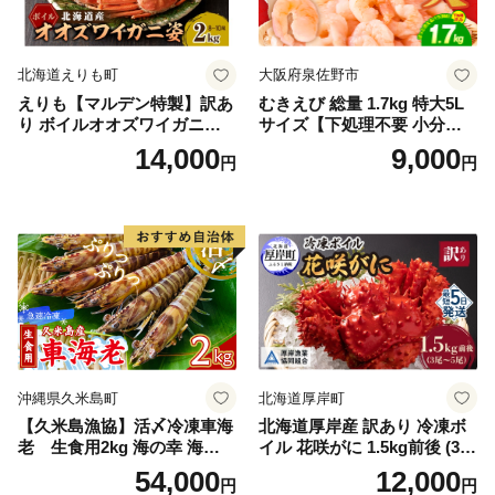
北海道えりも町
大阪府泉佐野市
えりも【マルデン特製】訳あ
むきえび 総量 1.7kg 特大5L
り ボイルオオズワイガニ姿2
サイズ【下処理不要 小分け 8
kg《1kg(４尾～５尾)×2》【e
50g×2P 訳あり サイズ不揃い
14,000
9,000
円
円
r002-051-a】 / ふるさと納税
バナメイエビ バラ凍結】
オオズワイガニ ズワイガニ
訳あり 北海道 日高 浜茹で ボ
イル済み 冷凍 カニ 蟹 かに
カニ味噌 甲羅 お得 格安 小ぶ
り 解凍 カニ鍋 甲羅焼き 海鮮
返礼品 特産品 新鮮 濃厚 旨み
簡単調理 家庭用 ギフト グル
メ
沖縄県久米島町
北海道厚岸町
【久米島漁協】活〆冷凍車海
北海道厚岸産 訳あり 冷凍ボ
老 生食用2kg 海の幸 海鮮
イル 花咲がに 1.5kg前後 (3尾
車えび クルマエビ 高級食材
～5尾入) 蟹 花咲ガニ 魚介類
54,000
12,000
円
円
生食 刺身 鮮度抜群 プリプリ
魚介 [№5863-1090]