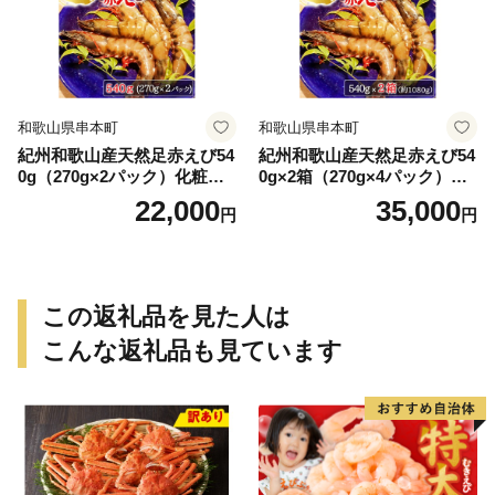
和歌山県串本町
和歌山県串本町
紀州和歌山産天然足赤えび54
紀州和歌山産天然足赤えび54
0g（270g×2パック）化粧箱
0g×2箱（270g×4パック）化
入 ※2026年12月上旬〜2027
粧箱入 ※2026年12月上旬〜2
22,000
35,000
円
円
年2月上旬頃順次発送予定
027年2月上旬頃順次発送予定
（お届け日指定不可）／海老
（お届け日指定不可）（お届
エビ えび クマエビ 足赤 天然
け日指定不可）／海老 エビ
おかず【uot772A】
えび クマエビ 足赤 天然 おか
ず【uot773A】
この返礼品を見た人は
こんな返礼品も見ています