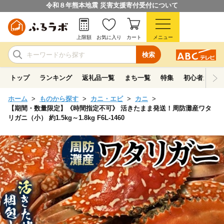
令和８年熊本地震 災害支援寄付受付について
上限額
お気に入り
カート
メニュー
検索
トップ
ランキング
返礼品一覧
まち一覧
特集
初心者ガイド
ホーム
ものから探す
カニ・エビ
カニ
【期間・数量限定】《時間指定不可》 活きたまま発送！周防灘産ワタ
リガニ（小） 約1.5kg～1.8kg F6L-1460