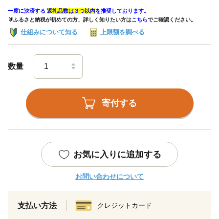
一度に決済する
返礼品数は３つ以内
を推奨しております。
🔰ふるさと納税が初めての方、詳しく知りたい方は
こちら
でご確認ください。
仕組みについて知る
上限額を調べる
数量
寄付する
お気に入りに追加する
お問い合わせについて
支払い方法
クレジットカード