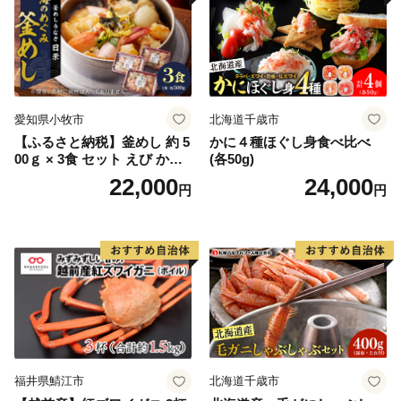
愛知県小牧市
北海道千歳市
【ふるさと納税】釜めし 約 5
かに４種ほぐし身食べ比べ
00ｇ × 3食 セット えび かに
(各50g)
海のめぐみ 老舗 急速冷凍 レ
22,000
24,000
円
円
ンチン 時短 簡単調理 食品 加
工品 ご飯 お弁当 おにぎり お
茶漬け お取り寄せ お取り寄
せグルメ 愛知県 小牧市 送料
無料
福井県鯖江市
北海道千歳市