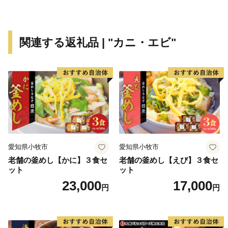
関連する返礼品 | "カニ・エビ"
愛知県小牧市
愛知県小牧市
老舗の釜めし【かに】３食セ
老舗の釜めし【えび】３食セ
ット
ット
23,000
17,000
円
円