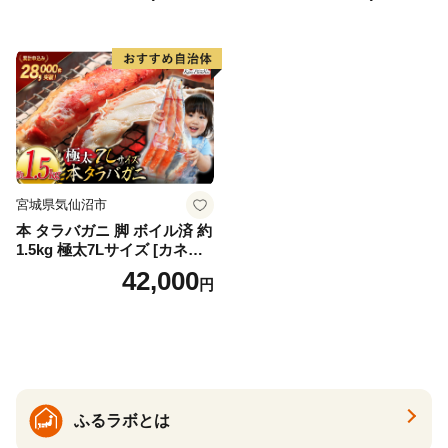
甘み 旨味 塩焼き 天ぷら 素揚
げ BBQ シーフード 贈答 贈
り物 お歳暮 お中元
宮城県気仙沼市
本 タラバガニ 脚 ボイル済 約
1.5kg 極太7Lサイズ [カネダ
イ 宮城県 気仙沼市 2056432
42,000
円
6] カニ かに 蟹 たらばがに た
らば蟹 タラバ蟹 たらば タラ
バ ボイル
ふるラボとは