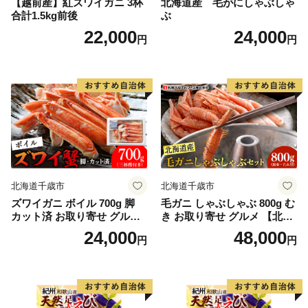
【越前産】紅ズワイガニ 3杯
北海道産 毛がにしゃぶしゃ
合計1.5kg前後
ぶ
22,000
24,000
円
円
北海道千歳市
北海道千歳市
ズワイガニ ボイル 700g 脚
毛ガニ しゃぶしゃぶ 800g む
カット済 お取り寄せ グルメ
き お取り寄せ グルメ 【北海
【北海道】【札幌バルナバフ
道】【札幌バルナバフーズ】
24,000
48,000
円
円
ーズ】