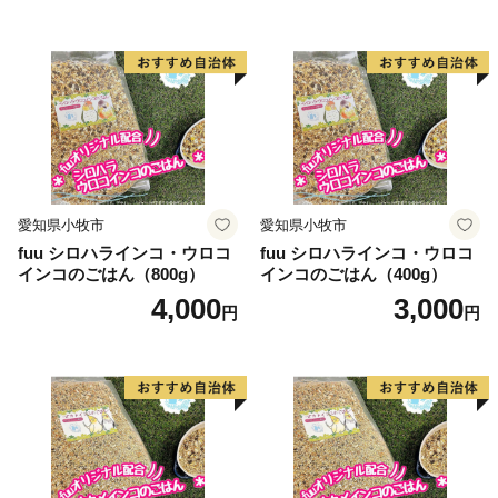
心として、花卉のハウス栽培等が。漁業では、岩礁地帯
の伊勢エビ等を対象とした刺し網漁業とアワビ、トコブ
シ、海草等の採貝漁業がおこなわれ、沖合ではイサキ、
タイ等を対象とした一本釣りやイワシ等を対象とした敷
き網（棒受け網）漁業、タチウオ、フグ等を対象とした
延べ縄漁業など、農林水産業が盛んな町です。
愛知県小牧市
愛知県小牧市
【印南祭り】
fuu シロハラインコ・ウロコ
fuu シロハラインコ・ウロコ
印南町を祭り一色に染める「印南祭り」。毎年10月2
インコのごはん（800g）
インコのごはん（400g）
日、日高地方の秋祭りのトップを切って行われる、宇杉
4,000
3,000
円
円
八幡と山口八幡両神社の合同秋季祭礼です。
宇杉八幡神社の祭礼は4台の屋台と神輿が勢いよく印南
川に飛び込み、祭装束の男衆が肩まで水につかりながら
川を渡る勇ましい祭り。一方の山口八幡神社の祭礼は6
台の屋台と神輿が登場。屋台をぶつけ合いながら印南港
まで御渡、浜辺では雑賀踊りや奴踊り、獅子舞が奉納さ
れます。