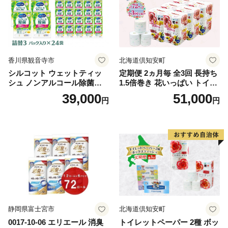
香川県観音寺市
北海道倶知安町
シルコット ウェットティッ
定期便 2ヵ月毎 全3回 長持ち
シュ ノンアルコール除菌詰
1.5倍巻き 花いっぱい トイレ
替（43枚×3P）×24袋 日用品
ットペーパー ダブル 45ｍ 計
39,000
51,000
円
円
おもちゃ 拭き取り 手拭き 外
72ロール 全18種 花柄 プリン
出時 お出かけ時 食事前 緑茶
ト ハーブ 香り付き 日本製 ま
カテキン配合
とめ買い 防災 常備品 ペーパ
ー 消耗品 備蓄 送料無料 北海
道 倶知安町 日用品
静岡県富士宮市
北海道倶知安町
0017-10-06 エリエール 消臭
トイレットペーパー 2種 ボッ