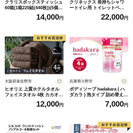
クラリスボックスティッシュ
クリネックス 長持ちシャワ
60箱(1箱220組(440枚))(5個入
ートイレ用 トイレットペー
り×12セット)【1256759】
パー（ダブル）64ロール(8ロ
14,000
22,000
円
円
ール×8パック) 開成町 トイレ
ットペーパーダブル 日用品
国産 新生活 ダブル SDGs 備
蓄 防災 エコ 消耗品 生活雑貨
生活用品 無香料 トイレット
ペーパー ダブル といれっと
ぺーぱー トイレ クレシア ト
イレットペーパー [BDBH002
-1]
大阪府泉佐野市
兵庫県小野市
ヒオリエ 上質ホテルタオル
ボディソープ hadakara ( ハ
フェイスタオル 4枚 カカオ
ダカラ ) 泡タイプ 詰め替え 4
【タオル 泉州タオル 吸水 普
40ml×4袋 ボディーソープ 泡
12,000
7,000
円
円
段使い 無地 シンプル 日用品
ボディソープ 泡 日用品 消耗
ふわふわ ふかふか 家族 たお
品 バス用品 大容量 いい 匂い
る 一人暮らし】
ボディ 保湿 LION ライオン
泡石鹸 石鹸 兵庫 兵庫県 小野
市