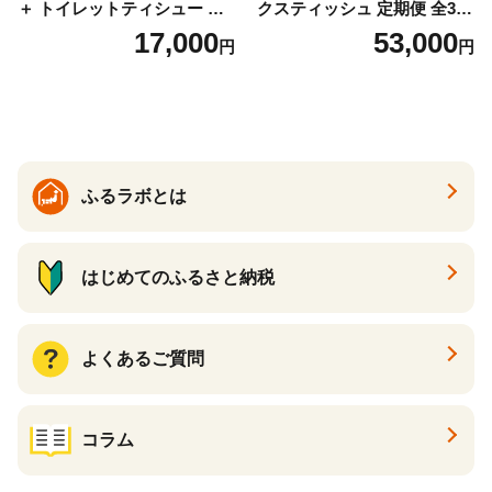
＋ トイレットティシュー し
クスティッシュ 定期便 全3
っかり香るフレッシュクリア
回 日本製 まとめ買い 防災
17,000
53,000
円
円
の香り ダブル 12ロール×6パ
常備品 日用雑貨 消耗品 生活
ック 72ロール 25m トイレ
必需品 大容量 備蓄 リサイク
ットペーパー パルプ100％ 消
ル ティッシュ ペーパー まと
臭 防臭 日用品 消耗品 備蓄
め買い 雑貨 倶知安町
ふるラボとは
はじめてのふるさと納税
よくあるご質問
コラム