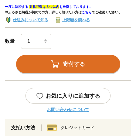
一度に決済する
返礼品数は３つ以内
を推奨しております。
🔰ふるさと納税が初めての方、詳しく知りたい方は
こちら
でご確認ください。
仕組みについて知る
上限額を調べる
数量
寄付する
お気に入りに追加する
お問い合わせについて
支払い方法
クレジットカード