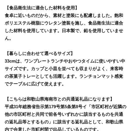
【食品衛生法に適合した材料を使用】
食卓に近いものだから、素材と塗装にも配慮しました。飽和
ポリエステル樹脂にウレタン塗装を施し、食品衛生法に適合
した材料を使用しています。日本製で、鉛を使用していませ
ん。
【暮らしに合わせて選べるサイズ】
33cmは、ワンプレートランチやおやつタイムに使いやすい中
サイズです。カップと小皿を並べても収まりがよく、来客時
の茶菓子トレーとしても活躍します。ランチョンマット感覚
でテーブルに広げて使えます。
【こちらは和歌山県海南市との共通返礼品になります】
平成31年総務省告示第179号第5条第8号イ「市区町村が近隣の
他の市区町村と共同で前各号いずれかに該当するものを共通
の返礼品等とするもの」に該当する返礼品として、和歌山県
内で合意した市町村間で出品しているものです。