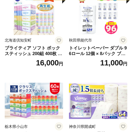
北海道倶知安町
秋田県能代市
ブライティア ソフト ボック
トイレットペーパー ダブル 9
スティッシュ 200組 400枚 60
6ロール 12個 × 8パック ブラ
箱 日本製 まとめ買い ティッ
ンカ 再生紙 100％ 芯あり 日
16,000
11,000
円
円
シュ リサイクル 長持 防災 常
用品 消耗品 無香料 生活用品
備品 日用雑貨 消耗品 生活必
備蓄 秋田県 能代市 送料無料
需品 備蓄 ペーパー 紙 北海道
《能代製紙》
倶知安町 日用品
栃木県小山市
神奈川県開成町