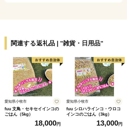
まちですが、その知名度は低く、大都市圏からの来訪者
や定着人口の伸び悩み、若者人口の流出等課題も抱えて
いました。昭和63年度から平成元年度にかけて、国は、
自治省を中心に「ふるさと創世」の起爆剤として「自ら
考え自ら行う地域づくり」事業（1億円事業）を推進し
てきました。
関連する返礼品 | "雑貨・日用品"
印南町では、1億円事業として人材育成のため「かえる
基金」を創設しました。更に、平成7年度「地域づくり
推進事業」を財源に全国に類を見ない「かえる」をテー
マとしたユニークな橋（かえる橋）を建設しました。多
くの人々を招き入れ、町発展への願いを込めたもので
す。『努力、忍耐、飛躍』を象徴する ”柳に跳びつくか
える”（小野道風）をイメージし、「考える」「人をか
える」「町をかえる」「古里へかえる」「栄える」とい
愛知県小牧市
愛知県小牧市
う5つの”かえる”にひっかけ、ネーミングしています。
fuu 文鳥・セキセイインコの
fuu シロハラインコ・ウロコ
ごはん（5kg）
インコのごはん（3kg）
【印南町の農林水産業】
18,000
13,000
円
円
農業は、温暖な気候を活かし、ミニトマトなど野菜を中