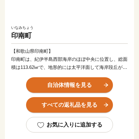
いなみちょう
印南町
【和歌山県印南町】
印南町は、紀伊半島西部海岸のほぼ中央に位置し、総面
積は113.62㎢で、地形的には太平洋面して海岸段丘が広
がっており、北東部では紀伊山地西端の真妻山、三里ヶ
峰などの山々が連なっています。
自治体情報を見る
また、三ヶ峰付近からは切目川が流れ、印南原付近から
は印南川が町の中心部を流れて太平洋に注いでいます。
すべての返礼品を見る
【かえる橋】
印南町は歴史も古く、数々の伝説や言伝えを残す歴史遺
お気に入りに追加する
産が町内に多く点在するなど、観光面でも魅力を秘めた