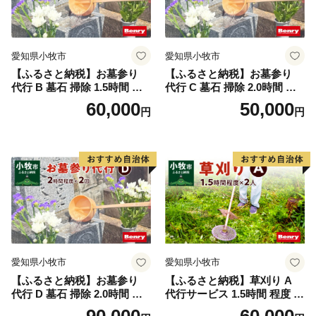
愛知県小牧市
愛知県小牧市
【ふるさと納税】お墓参り
【ふるさと納税】お墓参り
代行 B 墓石 掃除 1.5時間 程
代行 C 墓石 掃除 2.0時間 程
度 × 2回 お参り 献花 献香 雑
度 お参り 献花 献香 雑草 除
60,000
50,000
円
円
草 除去 処分 草抜き 清掃 お
去 処分 草抜き 清掃 お手入れ
手入れ 水洗い 水拭き 汚れ落
水洗い 水拭き 汚れ落とし 代
とし 代行サービス 和形墓石
行サービス 和形墓石 洋型墓
洋型墓石 デザイン墓石 愛知
石 デザイン墓石 愛知県 小牧
県 小牧市
市
愛知県小牧市
愛知県小牧市
【ふるさと納税】お墓参り
【ふるさと納税】草刈り A
代行 D 墓石 掃除 2.0時間 程
代行サービス 1.5時間 程度 2
度 × 2回 お参り 献花 献香 雑
人作業 伐採 低草木 剪定 ゴミ
90,000
60,000