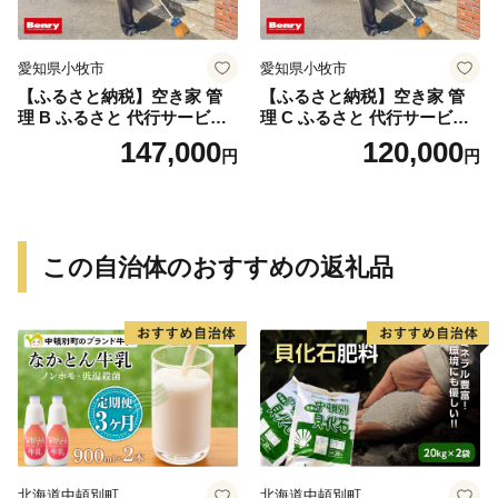
愛知県小牧市
愛知県小牧市
【ふるさと納税】空き家 管
【ふるさと納税】空き家 管
理 B ふるさと 代行サービス
理 C ふるさと 代行サービス
1時間 程度 × 12回 建物 外部
2時間 程度 × 6回 建物 外部
147,000
120,000
円
円
状況 確認 2ヶ月に1回 雨漏り
状況 確認 2ヶ月に1回 雨漏り
カビ 目視確認 写真撮影 庭木
カビ 目視確認 写真撮影 庭木
の確認 防犯確認 郵便物 チェ
の確認 防犯確認 郵便物 チェ
ック チラシ 回収 廃棄 提案
ック チラシ 回収 廃棄 提案
助言 愛知県 小牧市
助言 愛知県 小牧市
この自治体のおすすめの返礼品
北海道中頓別町
北海道中頓別町