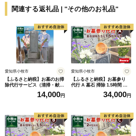
関連する返礼品 | "その他のお礼品"
愛知県小牧市
愛知県小牧市
【ふるさと納税】お墓のお掃
【ふるさと納税】お墓参り
除代行サービス（清掃・献
代行 A 墓石 掃除 1.5時間 程
花・合掌）
度 お参り 献花 献香 雑草 除
14,000
34,000
円
円
去 処分 草抜き 清掃 お手入れ
水洗い 水拭き 汚れ落とし 代
行サービス 和形墓石 洋型墓
石 デザイン墓石 愛知県 小牧
市