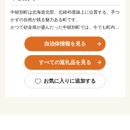
中頓別町は北海道北部、北緯45度線上に位置する、手つ
かずの自然が残る魅力ある町です。
かつて砂金堀が盛んだった中頓別町では、今でも町内を
流れる川では期間限定で気軽に砂金堀体験を楽しむこと
ができます。
自治体情報を見る
深い森や豊かな清流など雄大な自然に恵まれ、一年を通
して寒暖差が大きいことから、四季折々の自然を体感す
すべての返礼品を見る
ることができます。
豊かな自然環境で育った乳牛から絞った牛乳やチーズ、
はちみつ等が町の特産品として有名です。
お気に入りに追加する