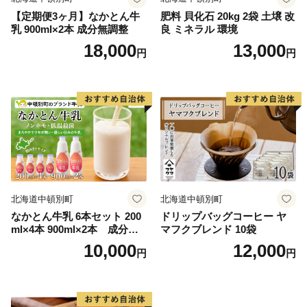
【定期便3ヶ月】なかとん牛
肥料 貝化石 20kg 2袋 土壌 改
乳 900ml×2本 成分無調整
良 ミネラル 環境
18,000
13,000
円
円
北海道中頓別町
北海道中頓別町
なかとん牛乳 6本セット 200
ドリップバッグコーヒー ヤ
ml×4本 900ml×2本 成分無
マフクブレンド 10袋
調整
10,000
12,000
円
円