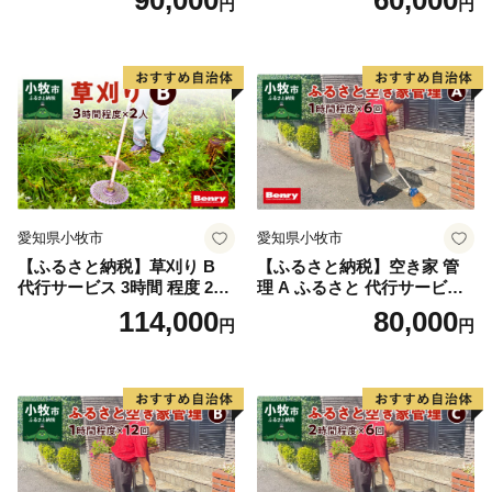
円
円
草 除去 処分 草抜き 清掃 お
拾い 清掃 雑草 除去 除草 作
手入れ 水洗い 水拭き 汚れ落
業 状況 完了報告 撮影 庭 田
とし 代行サービス 和形墓石
畑 遊休地 空地 ベンリーさつ
洋型墓石 デザイン墓石 愛知
き小牧味岡店 愛知県 小牧市
県 小牧市
愛知県小牧市
愛知県小牧市
【ふるさと納税】草刈り B
【ふるさと納税】空き家 管
代行サービス 3時間 程度 2人
理 A ふるさと 代行サービス
作業 伐採 低草木 剪定 ゴミ拾
1時間 程度 × 6回 建物 外部
114,000
80,000
円
円
い 清掃 雑草 除去 除草 作業
状況 確認 2ヶ月に1回 雨漏り
状況 完了報告 撮影 庭 田畑
カビ 目視確認 写真撮影 庭木
遊休地 空地 ベンリーさつき
の確認 防犯確認 郵便物 チェ
小牧味岡店 愛知県 小牧市
ック チラシ 回収 廃棄 提案
助言 愛知県 小牧市