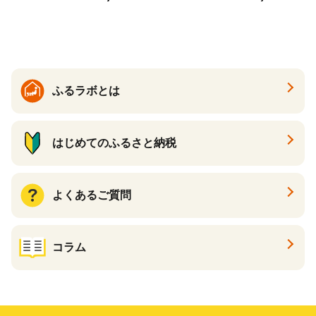
200点以上 あとから選ぶ カタ
ログギフト カタログ ギフト
券 あとから選べる あとから
ギフト 返礼品カタログ グル
メカタログ ギフト肉 グルメ
ギフト フルーツギフト 肉 焼
ふるラボとは
酎 サーモン 野菜 魚介 海産物
うなぎ ゴルフ ふるさとチョ
イス ふるさと納税 仕組み
はじめてのふるさと納税
よくあるご質問
コラム