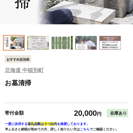
おすすめ自治体
北海道 中頓別町
お墓清掃
20,000
寄付金額
在庫あり
円
一度に決済する
返礼品数は３つ以内
を推奨しております。
🔰ふるさと納税が初めての方、詳しく知りたい方は
こちら
でご確認ください。