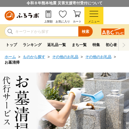
令和８年熊本地震 災害支援寄付受付について
上限額
お気に入り
カート
メニュー
検索
トップ
ランキング
返礼品一覧
まち一覧
特集
初心者ガイド
ホーム
ものから探す
その他のお礼品
その他のお礼品
お墓清掃