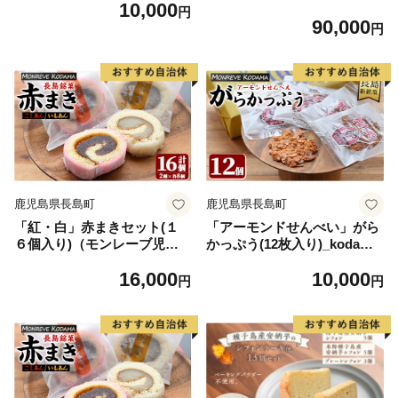
10,000
便】紅はるか冷凍焼き芋 約2
円
90,000
kg×12回 KN026-T01
円
鹿児島県長島町
鹿児島県長島町
「紅・白」赤まきセット(１
「アーモンドせんべい」がら
６個入り)（モンレーブ児
かっぷう(12枚入り)_kodama-
玉）_kodama-7175
7173
16,000
10,000
円
円