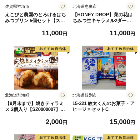
佐賀県神埼市
北海道恵庭市
えこびと農園のとろけるはち
【HONEY DROP】菜の花は
みつプリン 5個セット【スイ
ちみつ生キャラメル2ダース
ーツ プリン プリン県佐賀 プ
（24粒入り）【75000102】
11,000
11,000
リンマップ 生はちみつ 佐賀
円
円
県産はちみつ はちみつプリン
α-リノレン酸 おすすめ 手作
り 無添加 美味しい】(H03714
0)
北海道別海町
北海道紋別市
【9月末まで】焼きティラミ
15-221 紋太くんのお菓子・ア
ス 2個入り【SZ0000007】
ヒージョセットC
【シーキューブ】
2,000
15,000
円
円