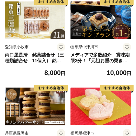
愛知県小牧市
岐阜県中津川市
両口屋是清 銘菓詰合せ（三
メディアで多数紹介 賞味期
種類詰合せ 11個入） 銘菓 3
限3分！「元祖お重の栗きん
種類 詰め合わせ 旅まくら 志
とんモンブラン」 【未来のご
8,000
10,000
なの路 よも山 両口屋是清 和
褒美】スイーツ 栗 モンブラ
円
円
菓子 焼き菓子 ひとくちサイ
ン くりきんとん デザート ご
ズ 御祝い 御礼 個包装 ギフト
褒美 お取り寄せ くり お菓子
贈答 お土産 手土産 おやつ 常
菓子 F4N-2298
温配送 お取り寄せ 送料無料
こしあん お祝い お礼 法事 法
要 御供 土産 贈り物 老舗 お
茶菓子
兵庫県豊岡市
福岡県福津市