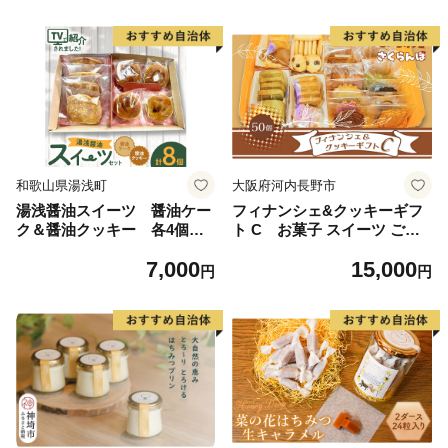
菓子 松浦市 )【B4-113】
和歌山県湯浅町
大阪府河内長野市
湯浅醤油スイーツ 醤油ケー
フィナンシェ&クッキーギフ
ク＆醤油クッキー 各4個入
ト C お菓子 スイーツ ご褒
り_AS6005
美 特別 手土産 プレゼント お
7,000
15,000
やつ おいしい 人気 おすすめ
円
円
ギフト 自分用 河内長野