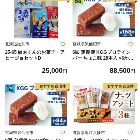
北海道紋別市
宮城県気仙沼市
25-65 紋太くんのお菓子・ア
6回 定期便 KGGプロテイン
ヒージョセットD
バー ちょこ味 28本入 ×6か月
合計168本 [KESENNUMA G
25,000
88,500
OOD GOODS 宮城県 気仙沼
円
円
市 20564489] オガトレ プロ
テイン プロテインバー 人工
甘味料不使用 グルテンフリー
高タンパク スイーツ
宮城県気仙沼市
滋賀県近江八幡市