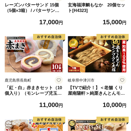
レーズンバターサンド 15個
玄海福津鯛もなか 20個セッ
（5個×3箱） / バターサンド
ト[H4323]
ギフトボックス入り 濃厚 ク
17,000
15,000
ッキー スイーツ 冷たい おし
円
円
ゃれ お取り寄せ お菓子 レー
ズンサンド プレゼント 手土
産 洋菓子 焼き菓子 プチギフ
ト スイーツ ギフト 半歩 キノ
シタ
鹿児島県長島町
岐阜県中津川市
「紅・白」赤まきセット（10
【TVで紹介！】＜老舗 くり
個入り）（モンレーブ児玉）
屋南陽軒＞純栗きんとんモン
_kodama-7176
ブラン大福 F4N-1579
11,000
10,000
円
円