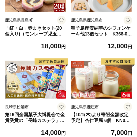
鹿児島県長島町
鹿児島県鹿児島市
「紅・白」赤まきセット(20
種子島産安納芋のシフォンケ
個入り)（モンレーブ児玉）_
ーキ他13個セット K366-00
kodama-7174
1
18,000
12,000
円
円
長崎県松浦市
鹿児島県鹿屋市
第19回全国菓子大博覧会で金
【10/1(木)より寄附金額改定
賞受賞の「長崎カステラ」2
予定】杏仁豆腐 6個 KN021-
本( 和菓子 スイーツ デザート
039-01
14,000
7,000
おやつ カステラ 2本 長崎 お
円
円