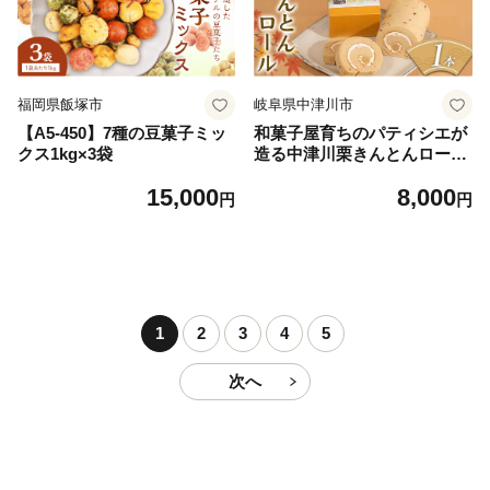
福岡県飯塚市
岐阜県中津川市
【A5-450】7種の豆菓子ミッ
和菓子屋育ちのパティシエが
クス1kg×3袋
造る中津川栗きんとんロール
お菓子 ラム酒 スポンジ 冷蔵
15,000
8,000
F4N-1704
円
円
1
2
3
4
5
次へ