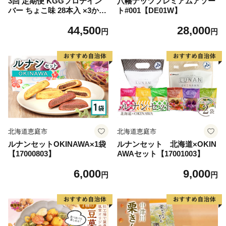
3回 定期便 KGGプロテイン
八幡ナッツプレミアムアソー
バー ちょこ味 28本入 ×3か月
ト#001【DE01W】
合計84本 [KESENNUMA GO
44,500
28,000
OD GOODS 宮城県 気仙沼市
円
円
20564488] オガトレ プロテイ
ン プロテインバー 人工甘味
料不使用 グルテンフリー 高
タンパク スイーツ
北海道恵庭市
北海道恵庭市
ルナンセットOKINAWA×1袋
ルナンセット 北海道×OKIN
【17000803】
AWAセット【17001003】
6,000
9,000
円
円