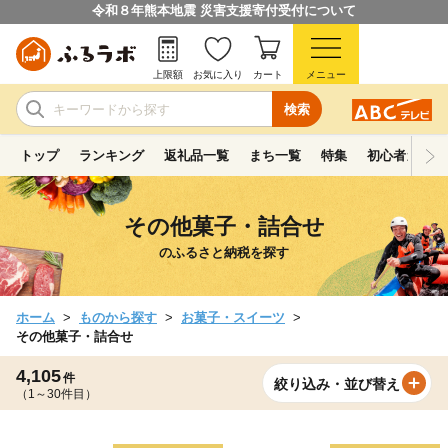
令和８年熊本地震 災害支援寄付受付について
上限額
お気に入り
カート
メニュー
検索
トップ
ランキング
返礼品一覧
まち一覧
特集
初心者ガイド
その他菓子・詰合せ
のふるさと納税を探す
ホーム
ものから探す
お菓子・スイーツ
その他菓子・詰合せ
4,105
件
絞り込み・並び替え
（1～30件目）