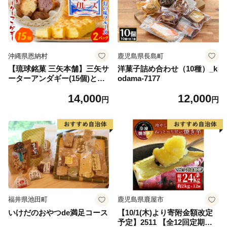
沖縄県恩納村
鹿児島県長島町
【琉球銘菓 三矢本舗】三矢サ
洋菓子詰め合わせ（10種）_k
ーターアンダギー(15個)と幻
odama-7177
の味ブルース(2パック)の詰め
14,000
12,000
合わせセット
円
円
福井県池田町
鹿児島県鹿屋市
いけだのおやつde満足コース
【10/1(木)より寄附金額改定
予定】2511 【全12回定期