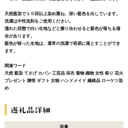
天然藍染で１０回以上染め重ね、深い藍色を出しています。
洗濯は中性洗剤をご使用ください。
濡れた状態で白い生地などと擦り合わせると藍色が落ちる場
合があります。
藍色が移った生地は、通常の洗濯で容易に落とすことができ
ます。
関連ワード
天然 藍染 てさげ カバン 工芸品 浴衣 着物 織物 女性 祭り 花火
プレゼント 贈答 ギフト 女物 ハンドメイド 繊維品 ローケツ染
め
容量