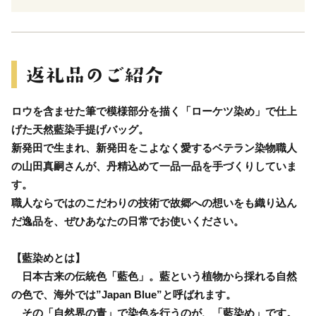
ロウを含ませた筆で模様部分を描く「ローケツ染め」で仕上
げた天然藍染手提げバッグ。
新発田で生まれ、新発田をこよなく愛するベテラン染物職人
の山田真嗣さんが、丹精込めて一品一品を手づくりしていま
す。
職人ならではのこだわりの技術で故郷への想いをも織り込ん
だ逸品を、ぜひあなたの日常でお使いください。
【藍染めとは】
日本古来の伝統色「藍色」。藍という植物から採れる自然
の色で、海外では”Japan Blue”と呼ばれます。
その「自然界の青」で染色を行うのが、「藍染め」です。