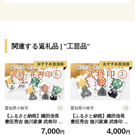
理に舌鼓。そんな贅沢時間がすごせるまち『新発田』で
す。
新発田市は新発田市出身の富樫勇樹選手を応援していま
す！
関連する返礼品 | "工芸品"
愛知県小牧市
愛知県小牧市
【ふるさと納税】織田信長
【ふるさと納税】織田信長
豊臣秀吉 徳川家康 武将印 花
豊臣秀吉 徳川家康 武将印 3
押印 6枚 セット イラスト 戦
枚 セット イラスト 戦国 武将
7,000
4,000
円
円
国 武将 小牧山城 墨絵 龍画師
小牧山城 墨絵 龍画師 書道ア