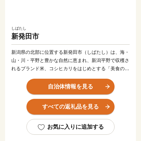
しばたし
新発田市
新潟県の北部に位置する新発田市（しばたし）は、海・
山・川・平野と豊かな自然に恵まれ、新潟平野で収穫さ
れるブランド米、コシヒカリをはじめとする「美食の
都」です。また、全国でも大変珍しい三匹の鯱を配する
三階櫓という新発田のシンボル新発田城のある城下町で
自治体情報を見る
もあります。歴史と文化が漂うまちをお愉しみいただい
た後は、全国でもトップクラスの硫黄成分含有量を誇る
すべての返礼品を見る
名湯『月岡温泉』で、エメラルドグリーンに輝くお湯を
堪能し、四季折々の多彩な食材を使った新発田の自慢の
味を堪能できます。
お気に入りに追加する
観光スポットに立ち寄り、旅館でゆったり、美味しい料