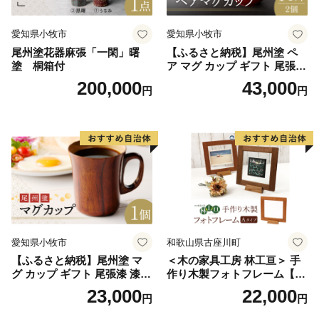
愛知県小牧市
愛知県小牧市
尾州塗花器麻張「一閑」曙
【ふるさと納税】尾州塗 ペ
塗 桐箱付
ア マグ カップ ギフト 尾張漆
漆 漆器 漆器工芸 工芸品 芸術
200,000
43,000
円
円
性 実用性 抗菌性 美味しく安
全な食事 手作り 贈答用 くつ
ろぎ おうち時間 プレゼント
抗ウイルス効果 お取り寄せ
愛知県 小牧市 送料無料
愛知県小牧市
和歌山県古座川町
【ふるさと納税】尾州塗 マ
＜木の家具工房 林工亘＞ 手
グ カップ ギフト 尾張漆 漆
作り木製フォトフレーム【A
漆器 漆器工芸 工芸品 芸術性
タイプ】
23,000
22,000
円
円
実用性 抗菌性 美味しく安全
な食事 手作り 贈答用 くつろ