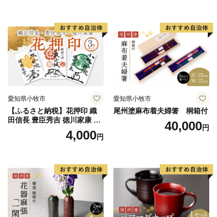
書道アーティスト 池谷公智
ーティスト 池谷公智 渾身の
渾身の一作 作品 雑貨 工芸品
一作 作品 雑貨 工芸品 グッズ
グッズ 愛知県 小牧市 お取り
愛知県 小牧市 お取り寄せ 送
寄せ 送料無料
料無料
愛知県小牧市
愛知県小牧市
【ふるさと納税】花押印 織
尾州塗麻布着夫婦箸 桐箱付
田信長 豊臣秀吉 徳川家康 3
40,000
円
枚 セット 戦国 武将 小牧山城
4,000
円
墨絵 龍画師 書道アーティス
ト 池谷公智 渾身の一作 作品
雑貨 工芸品 グッズ 愛知県 小
牧市 お取り寄せ 送料無料