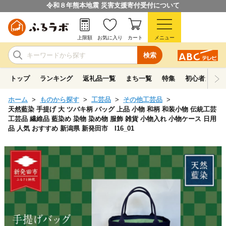
令和８年熊本地震 災害支援寄付受付について
上限額
お気に入り
カート
メニュー
検索
トップ
ランキング
返礼品一覧
まち一覧
特集
初心者ガイド
ホーム
ものから探す
工芸品
その他工芸品
天然藍染 手提げ 大 ツバキ柄 バッグ 上品 小物 和柄 和装小物 伝統工芸
工芸品 繊維品 藍染め 染物 染め物 服飾 雑貨 小物入れ 小物ケース 日用
品 人気 おすすめ 新潟県 新発田市 I16_01