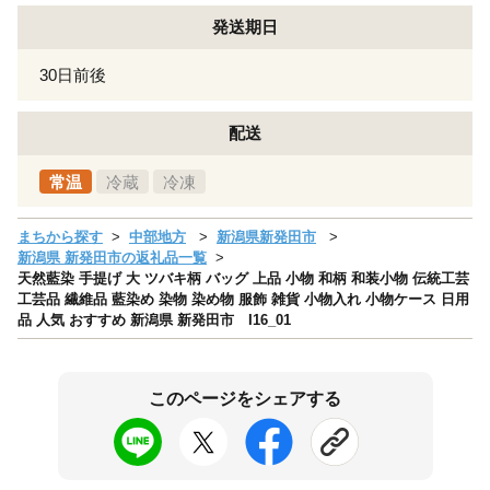
発送期日
30日前後
配送
常温
冷蔵
冷凍
まちから探す
中部地方
新潟県新発田市
新潟県 新発田市の返礼品一覧
天然藍染 手提げ 大 ツバキ柄 バッグ 上品 小物 和柄 和装小物 伝統工芸
工芸品 繊維品 藍染め 染物 染め物 服飾 雑貨 小物入れ 小物ケース 日用
品 人気 おすすめ 新潟県 新発田市 I16_01
このページをシェアする