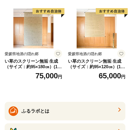
ぎ おうち時間 プレゼント 抗
ウイルス効果 お取り寄せ 愛
知県 小牧市 送料無料
愛媛県地酒の隠れ郷
愛媛県地酒の隠れ郷
い草のスクリーン無垢 生成
い草のスクリーン無垢 生成
（サイズ：約95×180㎝）(14
（サイズ：約95×120㎝）(14
3)
4)
75,000
65,000
円
円
ふるラボとは