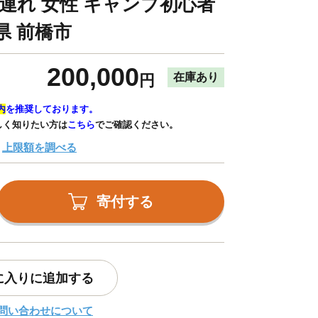
子連れ 女性 キャンプ初心者
県 前橋市
200,000
在庫あり
円
内
を推奨しております。
しく知りたい方は
こちら
でご確認ください。
上限額を調べる
寄付する
に入りに追加する
問い合わせについて