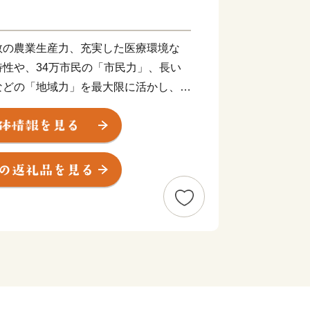
の農業生産力、充実した医療環境な
性や、34万市民の「市民力」、長い
などの「地域力」を最大限に活かし、市
全・安心なまちづくりを進めています。
あたっては、全国の賛同者とともに事
ェクトコース と市長一任コースの計14
いただき、多様な本市の特産品や体験サ
意させていただいております。
お住まいの皆様には、「前橋」づくり
、本市在住の皆様におかれても、市外で
々に、前橋市への「ふるさと納税」につ
う、お願い申し上げます。
援を心からお待ちしています。