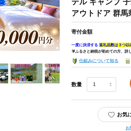
テル キャンプ 
アウトドア 群馬
寄付金額
一度に決済する
返礼品数は３つ以
🔰ふるさと納税が初めての方、詳
仕組みについて知る
数量
お気
お