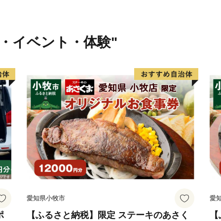
行・イベント・体験"
愛知県小牧市
愛
ポ
【ふるさと納税】限定 ステーキのあさく
【