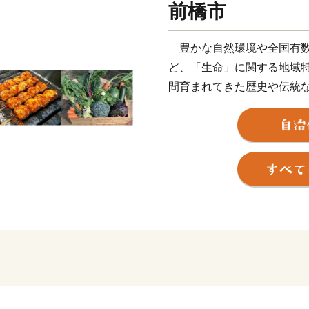
前橋市
豊かな自然環境や全国有数
ど、「生命」に関する地域特
間育まれてきた歴史や伝統
民誰もが元気に暮らせる安
ふるさと納税制度の実施に
業を推進したい13のプロジ
通りの使い道を掲載させて
ービスを返礼品としてご用
前橋市出身の皆様、全国に
にご協力いただくとともに
ご活躍されている多くの方
いてご案内いただきますよ
全国の皆様からの温かい応