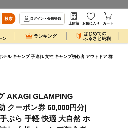
検索
ログイン・会員登録
上限額
お気に入り
カート
はじめての
ランキング
ーン
ふるさと納税
大自然 ホテル キャンプ 子連れ 女性 キャンプ初心者 アウトドア 群
AKAGI GLAMPING
助 クーポン券 60,000円分|
 手ぶら 手軽 快適 大自然 ホ