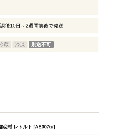
認後10日～2週間前後で発送
冷蔵
冷凍
別送不可
 レトルト [AE007tu]