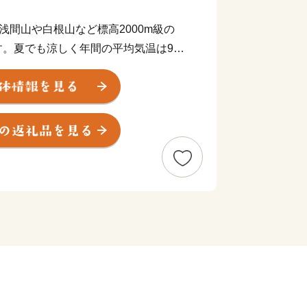
浅間山や白根山など標高2000m級の
す。夏でも涼しく年間の平均気温は9℃
。
トレッキング、スキーや名湯・秘湯な
ジャーを楽しめます。最新情報はぜひペ
チェックしてみてください！
家の聖地としての嬬恋は、古く日本書
由来します。
日本武尊（やまとたけるのみこと）」
静めるために愛妻「弟橘姫（おとたちば
ました。その東征の帰路、日本武尊は碓
ちになり、亡き妻を追慕のあまり「吾嬬
あ、わが妻よ、恋しい）とお嘆きになっ