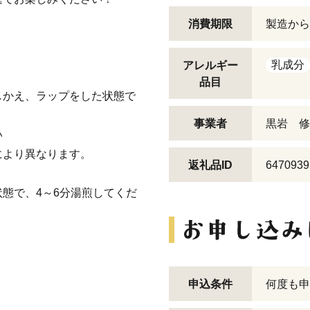
消費期限
製造から
乳成分
アレルギー
！
品目
しかえ、ラップをした状態で
事業者
黒岩 修
い
により異なります。
返礼品ID
6470939
態で、4～6分湯煎してくだ
申込条件
何度も申