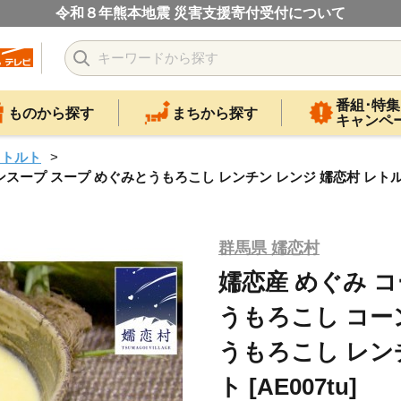
令和８年熊本地震 災害支援寄付受付について
番組･特集
ものから探す
まちから探す
キャンペ
レトルト
ンスープ スープ めぐみとうもろこし レンチン レンジ 嬬恋村 レトルト [
群馬県 嬬恋村
嬬恋産 めぐみ コー
うもろこし コー
うもろこし レン
ト [AE007tu]