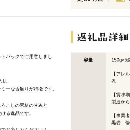
ルトパックでご用意しまし
容量
150g×5
【アレル
使用。
乳
ーミーな舌触りが特徴です。
【賞味期
製造から
もろこしの素材の甘みと
だける逸品です。
【事業者
黒岩 修
庭でお楽しみください！