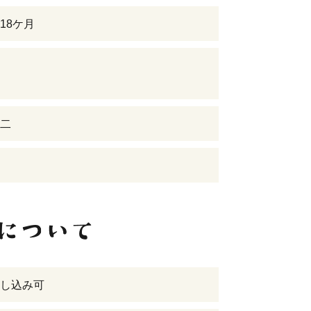
18ケ月
二
し込み可