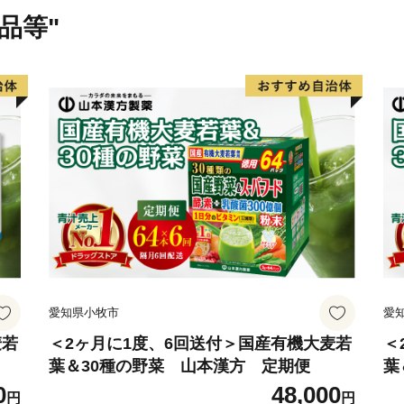
て妻をいとおしまれたとい
品等"
【返礼品お受け取り後のお
●お受取り後はすぐに状態
品をお届けしておりますが
取り時の写真（画像）を添
い。
（ご連絡先メールアドレス：tsuma
お受取りから日数が経過し
すので予めご了承ください
また、返礼品に不備等があ
愛知県小牧市
愛
せず、今後の対応が決まる
保管されてない場合、交換
麦若
＜2ヶ月に1度、6回送付＞国産有機大麦若
＜
葉＆30種の野菜 山本漢方 定期便
葉
0
48,000
【返礼品・配送に関するお
円
円