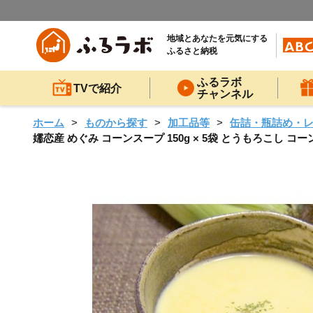
地域とあなたを元気にする
ふるさと納税
ふるラボ
TVで紹介
チャンネル
ホーム
ものから探す
加工品等
缶詰・瓶詰め・
嬬恋産 めぐみ コーンスープ 150g × 5袋 とうもろこし コー