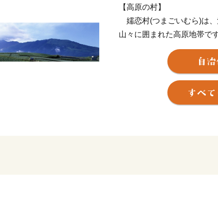
【高原の村】
嬬恋村(つまごいむら)は、
山々に囲まれた高原地帯で
前後で、避暑地に最適です
雄大な自然の中でゴルフ、
ど、季節を問わず様々なレ
ージ下部の観光商工課FBで
【愛妻の村】
嬬恋村の名前、そして愛妻
紀のロマンに満ちた伝承に
第12代景行天皇の皇子「
の東征中、海の神の怒りを
なひめ）」が海に身を投じ
日坂（今の鳥居峠）にお立
者耶（あづまはや）」（あ