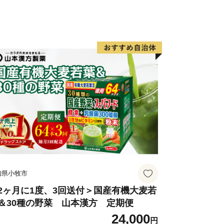
います。
願い】
をご確認ください。万全を期してお礼の
、万が一不備等があった場合は、お受け
付のうえ、電子メールにてご連絡くださ
goi@furusato-g.com）
ている場合、交換等は対応いたしかねま
。
る場合、食べたり、飲んだり、捨てたり
知県小牧市
まで保管をお願いします。
等が出来ない場合がございます。
2ヶ月に1度、3回送付＞国産有機大麦若
＆30種の野菜 山本漢方 定期便
24,000
問い合わせ】
円