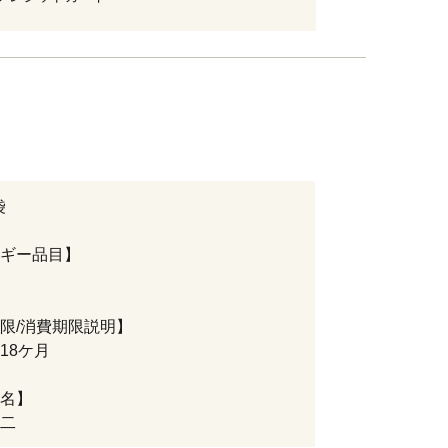
袋
ギー品目】
限/消費期限説明】
18ケ月
名】
二