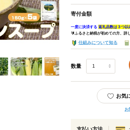
寄付金額
一度に決済する
返礼品数は３つ以
🔰ふるさと納税が初めての方、詳
仕組みについて知る
数量
お気
お
支払い方法