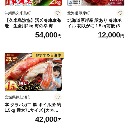
沖縄県久米島町
北海道厚岸町
【久米島漁協】活〆冷凍車海
北海道厚岸産 訳あり 冷凍ボ
老 生食用2kg 海の幸 海鮮
イル 花咲がに 1.5kg前後 (3尾
車えび クルマエビ 高級食材
～5尾入) 蟹 花咲ガニ 魚介類
54,000
12,000
円
円
生食 刺身 鮮度抜群 プリプリ
魚介 [№5863-1090]
甘み 旨味 塩焼き 天ぷら 素揚
げ BBQ シーフード 贈答 贈
り物 お歳暮 お中元
宮城県気仙沼市
本 タラバガニ 脚 ボイル済 約
1.5kg 極太7Lサイズ [カネダ
イ 宮城県 気仙沼市 2056432
42,000
円
6] カニ かに 蟹 たらばがに た
らば蟹 タラバ蟹 たらば タラ