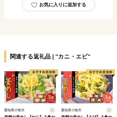
備は終了いたしました。
お気に入りに追加する
全国各地から陸前高田市へご支援いただき、お礼申し上
げます。
〇陸前高田市の魅力
春は桜、気仙川での渓流魚釣り、自然の中で温かな日差
しを受け、
夏は山車がぶつかる七夕、白砂青松の高田松原、
関連する返礼品 | "カニ・エビ"
秋はりんごやブドウ、秋の味覚に舌鼓み。各地で黄金の
稲穂が揺れています。
冬は雪も少なく過ごしやすく、虎舞いで新年を祝いま
す。
四季折々の陸前高田へ、ぜひ一度お越しください。
〇ふるさと納税を通じて障がい者の雇用を！
岩手県陸前高田市ではふるさと納税の返礼品の梱包を障
愛知県小牧市
愛知県小牧市
がい者の皆様に正式に委託しております。
老舗の釜めし【かに】３食セ
老舗の釜めし【えび】３食セ