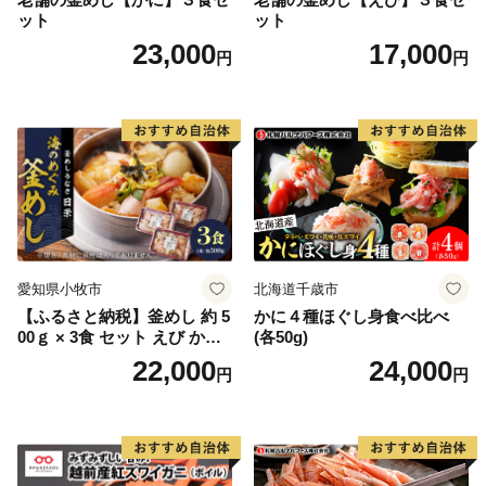
もしかすると、きちんと梱包されているか心配される方
ット
ット
もいるかもしれません。もちろん様々な障がいにより苦
23,000
17,000
円
円
手な作業もありますが、皆さんの高い集中力と一つ一つ
の丁寧な作業には頭が下がります。
また、ふるさと納税は市の事業ということで自分達が
「市に役立つ仕事をしているんだ」と誇りを持っていま
す。手を抜くことはありません。
ご寄附の使い道として障がい者の皆様への支援をするの
ではなく、一歩進んだ直接的な取組みにより障がい者の
皆様の雇用を生み出しています。
愛知県小牧市
北海道千歳市
【ふるさと納税】釜めし 約 5
かに４種ほぐし身食べ比べ
〇ふるさと納税を通じて想いを届ける
00ｇ × 3食 セット えび かに
(各50g)
全国の皆様からの応援のメッセージやご支援をいただい
海のめぐみ 老舗 急速冷凍 レ
22,000
24,000
円
円
ております。「震災の後、医療チームで来ました」「ボ
ンチン 時短 簡単調理 食品 加
工品 ご飯 お弁当 おにぎり お
ランティアで炊き出しをしていました」等、震災の時だ
茶漬け お取り寄せ お取り寄
けでなく10年以上経った現在もずっと陸前高田を応援し
せグルメ 愛知県 小牧市 送料
てくださる気持ちが大変ありがたく、大きな力をいただ
無料