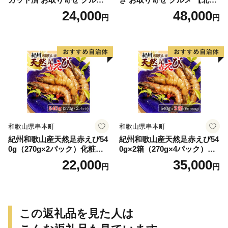
【北海道】【札幌バルナバフ
道】【札幌バルナバフーズ】
24,000
48,000
円
円
ーズ】
和歌山県串本町
和歌山県串本町
紀州和歌山産天然足赤えび54
紀州和歌山産天然足赤えび54
0g（270g×2パック）化粧箱
0g×2箱（270g×4パック）化
入 ※2026年12月上旬〜2027
粧箱入 ※2026年12月上旬〜2
22,000
35,000
円
円
年2月上旬頃順次発送予定
027年2月上旬頃順次発送予定
（お届け日指定不可）／海老
（お届け日指定不可）（お届
エビ えび クマエビ 足赤 天然
け日指定不可）／海老 エビ
おかず【uot772A】
えび クマエビ 足赤 天然 おか
ず【uot773A】
この返礼品を見た人は