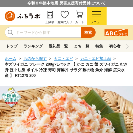
令和８年熊本地震 災害支援寄付受付について
上限額
お気に入り
カート
メニュー
検索
トップ
ランキング
返礼品一覧
まち一覧
特集
初心者ガイド
ホーム
ものから探す
カニ・エビ
カニ・エビ加工品
本ズワイガニ フレーク 200g×1パック 【 かに カニ 蟹 ズワイガニ むき
身 ほぐし身 ボイル 冷凍 寿司 海鮮丼 サラダ 酢の物 魚介 海鮮 広栄水
産 】 RT1279-200