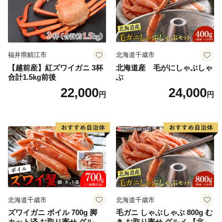
いております。
せっかくのご縁、これからは陸前高田が元気な姿と感謝
の気持ちを届ける番です。
陸前高田の返礼品を通して、私たちの想いが全国に、そ
して海の向こうまで届きますように。
福井県鯖江市
北海道千歳市
【越前産】紅ズワイガニ 3杯
北海道産 毛がにしゃぶしゃ
合計1.5kg前後
ぶ
22,000
24,000
円
円
北海道千歳市
北海道千歳市
ズワイガニ ボイル 700g 脚
毛ガニ しゃぶしゃぶ 800g む
カット済 お取り寄せ グルメ
き お取り寄せ グルメ 【北海