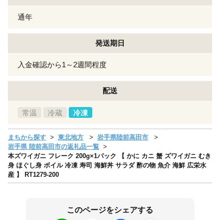
通年
発送期日
入金確認から1～2週間程度
配送
常温
冷蔵
冷凍
まちから探す
東北地方
岩手県陸前高田市
岩手県 陸前高田市の返礼品一覧
本ズワイガニ フレーク 200g×1パック 【 かに カニ 蟹 ズワイガニ むき
身 ほぐし身 ボイル 冷凍 寿司 海鮮丼 サラダ 酢の物 魚介 海鮮 広栄水
産 】 RT1279-200
このページをシェアする