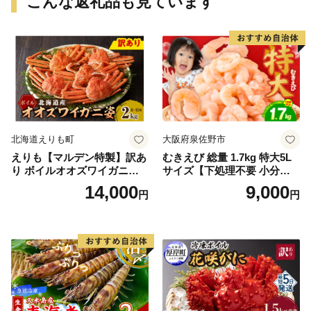
こんな返礼品も見ています
北海道えりも町
大阪府泉佐野市
えりも【マルデン特製】訳あ
むきえび 総量 1.7kg 特大5L
り ボイルオオズワイガニ姿2
サイズ【下処理不要 小分け 8
kg《1kg(４尾～５尾)×2》【e
50g×2P 訳あり サイズ不揃い
14,000
9,000
円
円
r002-051-a】 / ふるさと納税
バナメイエビ バラ凍結】
オオズワイガニ ズワイガニ
訳あり 北海道 日高 浜茹で ボ
イル済み 冷凍 カニ 蟹 かに
カニ味噌 甲羅 お得 格安 小ぶ
り 解凍 カニ鍋 甲羅焼き 海鮮
返礼品 特産品 新鮮 濃厚 旨み
簡単調理 家庭用 ギフト グル
メ