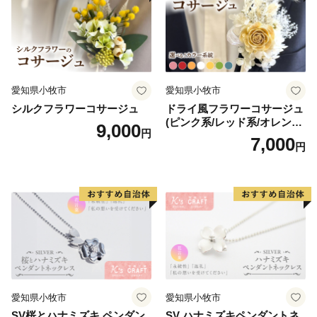
愛知県小牧市
愛知県小牧市
シルクフラワーコサージュ
ドライ風フラワーコサージュ
(ピンク系/レッド系/オレンジ
9,000
円
系/ホワイト系/イエロー系/グ
7,000
円
リーン系/ブルー系）
愛知県小牧市
愛知県小牧市
SV桜とハナミズキ ペンダン
SV ハナミズキペンダントネ