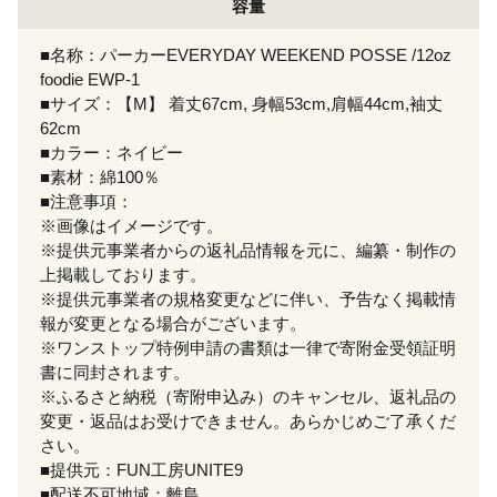
容量
■名称：パーカーEVERYDAY WEEKEND POSSE /12oz
foodie EWP-1
■サイズ：【M】 着丈67cm, 身幅53cm,肩幅44cm,袖丈
62cm
■カラー：ネイビー
■素材：綿100％
■注意事項：
※画像はイメージです。
※提供元事業者からの返礼品情報を元に、編纂・制作の
上掲載しております。
※提供元事業者の規格変更などに伴い、予告なく掲載情
報が変更となる場合がございます。
※ワンストップ特例申請の書類は一律で寄附金受領証明
書に同封されます。
※ふるさと納税（寄附申込み）のキャンセル、返礼品の
変更・返品はお受けできません。あらかじめご了承くだ
さい。
■提供元：FUN工房UNITE9
■配送不可地域：離島