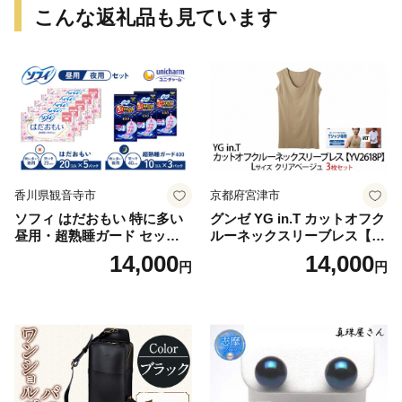
こんな返礼品も見ています
香川県観音寺市
京都府宮津市
ソフィ はだおもい 特に多い
グンゼ YG in.T カットオフク
昼用・超熟睡ガード セット
ルーネックスリーブレス【Y
羽付き ナプキン 生理用品 サ
V2618P】Lサイズ クリアベ
14,000
14,000
円
円
ニタリー ユニ・チャーム
ージュ3枚セット [№5716-04
32]