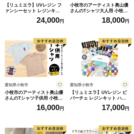
【リュミエラ】UVレジン フ
小牧市のアーティスト奥山優
ァンシーセット レジンキッ
さんのTシャツ大人用 小牧市
ト ハンドメイド レジンクラ
制70周年記念
24,000
18,000
円
円
フト アクセサリーキット 手
作り セット レジン LEDライ
ト
愛知県小牧市
愛知県小牧市
小牧市のアーティスト奥山優
【リュミエラ】UVレジン ビ
さんのTシャツ子供用 小牧市
バーチェ レジンキット ハン
制70周年記念
ドメイド レジンクラフト ア
16,000
17,000
円
円
クセサリーキット 手作り セ
ット レジン LEDライト