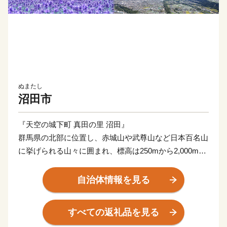
ぬまたし
沼田市
『天空の城下町 真田の里 沼田』
群馬県の北部に位置し、赤城山や武尊山など日本百名山
に挙げられる山々に囲まれ、標高は250mから2,000m余
りにおよぶ起伏に富んだ地形で、市街地は利根川とその
支流の片品川、薄根川により形成された日本有数の河岸
自治体情報を見る
団段丘上に広がっています。歴史的には真田氏ゆかりの
城下町として栄え、「沼田城址」をはじめ史跡や文化財
すべての返礼品を見る
が数多く残っています。また、神が開いた伝説の「老神