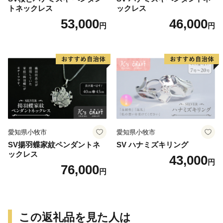
トネックレス
ックレス
53,000
46,000
円
円
愛知県小牧市
愛知県小牧市
SV揚羽蝶家紋ペンダントネ
SV ハナミズキリング
ックレス
43,000
円
76,000
円
この返礼品を見た人は