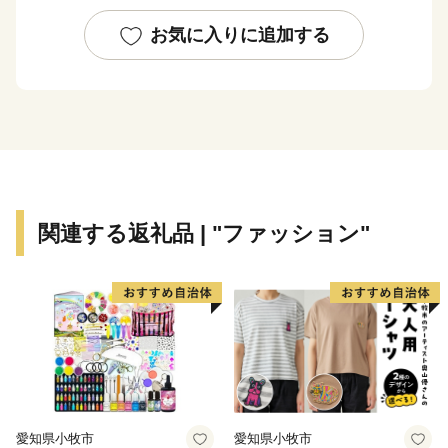
温泉」や白沢高原温泉、日本の滝百選にも選ばれた「吹
割の滝」、四季折々の自然が楽しめる「玉原高原」など
お気に入りに追加する
の豊かな自然が魅力です。
『一年中フルーツが楽しめます』
昼夜の寒暖差の大きい気候が育むフルーツや野菜、食味
の良い米の産地で、特に観光農園が多く、いちご、さく
らんぼ、ブルーベリー、プルーン、ぶどう、りんごなど
年間を通してフルーツ狩りを楽しむことができます。
関連する返礼品 | "ファッション"
『沼田市最大のお祭り 沼田まつり』
町みこしや子供みこし、まんど行列、千人おどり、神社
みこしなどが華麗で勇壮に練り歩き、女性だけで担ぐ天
狗みこしがまつりに華を添え、その姿は圧巻です。
愛知県小牧市
愛知県小牧市