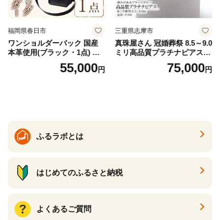
福岡県春日市
三重県志摩市
ワンショルダーバック 国産
真珠屋さん 冠婚葬祭 8.5～9.0
本革使用(ブラック・1点) 鞄
ミリ高品質プラチナピアス P
バック バッグ カバン レザー
t900 志摩産アコヤ真珠 ブラ
55,000
75,000
円
円
国産 日本製 牛革 黒 革 革製
ックパール 黒真珠
品 手作り 男性 女性 レディー
ス メンズ【ksg1307-bk】【Z
enis】
ふるラボとは
はじめてのふるさと納税
よくあるご質問