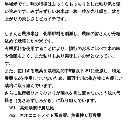
早場米です。味の特徴はふっくらもっちりとした粘り気と強
い旨みです。みずみずしいお米は一粒一粒が光り輝き、炊き
上がりの美しさもピカイチです。
しまんと農法米は、化学肥料を削減し、農家の皆さんが丹精
込めて栽培したお米です。
有機肥料を使用することにより、慣行のお米に比べて米の味
や色艶もよく、また粘りもあり美味しいお米となっていま
す。
また、使用する農薬を栽培期間中5割以下※1に低減し、特定
農薬※2を使用していないため、四万十川の生き物にも優しい
栽培に取り組んでいます。
さらに生産者ひとりひとりが濁水を川に流さないよう浅水代
搔き（あさみずしろかき）に取り組んでいます。
※1 高知県慣行農法比
※2 ネオニコチノイド系農薬、魚毒性Ｃ類農薬