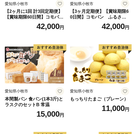
愛知県小牧市
愛知県小牧市
【2ヶ月に1回 計3回定期便】
【3ヶ月定期便】【賞味期限6
【賞味期限60日間】コモパ
0日間】コモパン ふるさと
ン ふるさとクロワッサンセ
クロワッサンセット（計90
42,000
42,000
円
円
ット（計90個）／災害用備蓄
個）／災害用備蓄 保存食 非
保存食 非常食 防災グッズに
常食 防災グッズにも
も
愛知県小牧市
愛知県小牧市
本間製パン 食パン(1本3斤)と
もっちりたまご（プレーン）
ラスクのセットB 常温
11,000
円
15,000
円