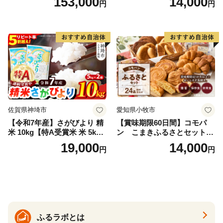
153,000
14,000
円
円
ークイーン 米5kg 福島 福島
味しい炊き方ガイド付き）
県産 福島産 精米 お米 米 コ
メ 武田ファーム サムランド
福島県 南相馬市 cu006-ae
佐賀県神埼市
愛知県小牧市
【令和7年産】さがびより 精
【賞味期限60日間】コモパ
米 10kg【特A受賞米 米 5kg×
ン こまきふるさとセット
2袋 お米 コメ こめ 国産 美味
（24個入り）／災害用備蓄
19,000
14,000
円
円
しい ブランド米 人気 ランキ
保存食 非常食 防災グッズに
ング 増田米穀】(H015224)
も
ふるラボとは