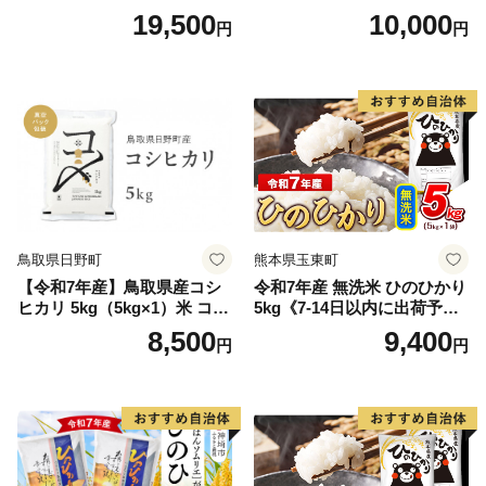
15kg 精米 ※北海道・沖縄・
1人様につき３セットまで】
19,500
10,000
円
円
離島は配送不可
鳥取県日野町
熊本県玉東町
【令和7年産】鳥取県産コシ
令和7年産 無洗米 ひのひかり
ヒカリ 5kg（5kg×1）米 コシ
5kg《7-14日以内に出荷予定
ヒカリ こしひかり お米 白米
(土日祝除く)》コメ 米 無洗米
8,500
9,400
円
円
精米 5キロ おこめ こめ コメ
高レビュー｜人気米 熊本県
真空パック包装 真空包装 長
産米 お米 生活応援米
期保存 単一原料米 鳥取県日
野町産 Elevation