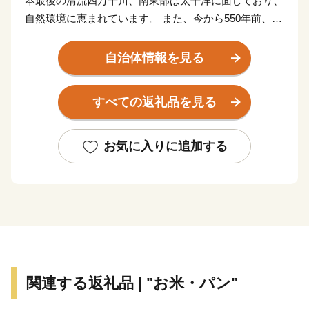
本最後の清流四万十川、南東部は太平洋に面しており、
自然環境に恵まれています。 また、今から550年前、前
関白一条教房公が応仁の乱を避けてこの地に下向し、京
都を模したまちづくりを始めたことから、「土佐の小京
自治体情報を見る
都」と呼ばれています。
すべての返礼品を見る
【お問い合わせはこちら】
・申込・書類・ご入金方法はこちら
お気に入りに追加する
株式会社 本気モード
電話：0875-24-8056
平日8:30～17:00
Email：shimanto@furusato-city.com
・返礼品・お届けの時期はこちら
株式会社 本気モード
関連する返礼品 | "お米・パン"
電話：0875-24-8056
平日8:30～17:00