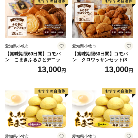
愛知県小牧市
愛知県小牧市
【賞味期限60日間】コモパ
【賞味期限60日間】コモパ
ン こまきふるさとデニッシ
ン クロワッサンセット(30
ュセット（20個入り）／災害
個入り)／災害用備蓄 保存食
13,000
13,000
円
円
用備蓄 保存食 非常食 防災グ
非常食 防災グッズにも
ッズにも
愛知県小牧市
愛知県小牧市