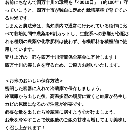
名前にちなんで四万十川の環境を「40010日」（約100年）守
っていこうと、四万十市が独自に定めた栽培基準で育ててい
るお米です。
しまんと農法米は、高知県内で通常に行われている稲作に比
べて栽培期間中農薬を5割カットし、生態系への影響が心配さ
れる種類の農薬や化学肥料は使わず、有機肥料を積極的に使
用しています。
売り上げの一部を四万十川清流保全基金に寄付します！
四万十川の美しさを守るため、ご協力お願いいたします。
＜お米のおいしい保存方法＞
密閉した容器に入れて冷蔵庫で保存しましょう。
冷蔵庫から出した後、高温多湿の場所に置くと結露が発生し
カビの原因になるので注意が必要です。
必要な量を出したら冷蔵庫に戻すよう心がけましょう。
お米を冷やすことで炊飯後のご飯の甘味も増してより美味し
く召し上がれます！