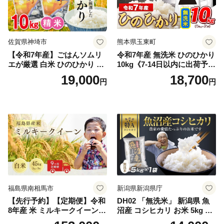
佐賀県神埼市
熊本県玉東町
【令和7年産】ごはんソムリ
令和7年産 無洗米 ひのひかり
エが厳選 白米 ひのひかり 10
10kg《7-14日以内に出荷予定
kg【神埼市産 米 お米 精米 白
(土日祝除く)》コメ 米 無洗米
19,000
18,700
円
円
米 10kg 5kg×2 ひのひかり ブ
令和7年産 高レビュー｜人気
ランド米 食味鑑定士】(H063
米 熊本県産米 お米 生活応援
164)
米
福島県南相馬市
新潟県新潟県庁
【先行予約】【定期便】令和
DH02 「無洗米」 新潟県 魚
8年産 米 ミルキークイーン
沼産 コシヒカリ お米 5kg こ
白米 45kg (5kg×9回) | ミルキ
しひかり 精米 米（お米の美