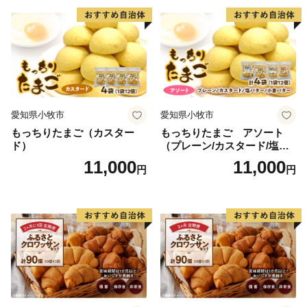
Email：shimanto@furusato-city.com
愛知県小牧市
愛知県小牧市
もっちりたまご（カスター
もっちりたまご アソート
ド）
（プレーン/カスタード/塩バ
ター/小倉バター）
11,000
11,000
円
円