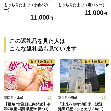
もっちりたまご（小倉バタ
もっちりたまご（塩バター）
ー）
11,000
円
11,000
円
この返礼品を見た人は
こんな返礼品も見ています
福岡県大木町
福井県池田町
【最短7営業日以内発送】令
「未来へ耕す池田米」認証
和7年産 福岡県産米 夢つくし
池田町産コシヒカリ３kg【お