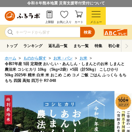
令和８年熊本地震 災害支援寄付受付について
上限額
お気に入り
カート
メニュー
検索
トップ
ランキング
返礼品一覧
まち一覧
特集
初心者ガイド
ホーム
ものから探す
お米・パン
お米
令和7年産 5回 定期便 おいしい・あんしん・しまんとのお米 しまんと
農法米 コシヒカリ 10kg （5kg×2袋）×5回（計50kg） こしひかり
50kg 2025年 精米 白米 米 おこめ こめ コメ ご飯 ごはん ふっくら もち
もち 四国 高知 四万十 R7-048