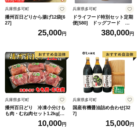
兵庫県多可町
兵庫県多可町
播州百日どりから揚げ12袋[6
ドライフード特別セット定期
27]
便[580] ドッグフード 無
添加 鹿肉
25,000
380,000
円
円
兵庫県多可町
兵庫県多可町
播州百日どり 冷凍小分けも
国産有機醤油詰め合わせ[32
も肉・むね肉セット1.2kg[66
7]
8]
10,000
15,000
円
円