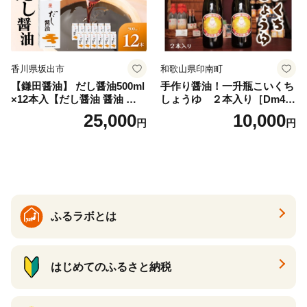
香川県坂出市
和歌山県印南町
【鎌田醤油】 だし醤油500ml
手作り醤油！一升瓶こいくち
×12本入【だし醤油 醤油 人気
しょうゆ ２本入り［Dm4］
おすすめ 人気だし醤油 出汁
｜手作り 醤油 和歌山県 印南
25,000
10,000
円
円
醤油 AE1021】
町 一升瓶 こいくちしょうゆ
伝統製法 醤油 日本食 調味料
地元産 大豆 小麦 塩 だし 煮
物 和食 醤油 肉料理 魚料理
野菜料理 醤油 郷土料理 家庭
料理 醤油
ふるラボとは
はじめてのふるさと納税