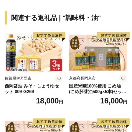
司」は多可町の代表商品となっています。
多可町の歴史は古く奈良時代に編まれた「播磨風土記」
関連する返礼品 | "調味料・油"
も記載されており、その風土記に登場する大人（おおひ
と）伝説から生まれた「あまんじゃこ（天邪鬼）」をモ
チーフとした「たか坊」が町のＰＲをしています。
★ABCテレビのニュース情報番組「キャスト」で「 畑
中義和商店 」” つやの玉 ”が紹介されました！
👉 『つやの玉』・『こんにゃく美肌たおる』×2ｾｯﾄ
佐賀県伊万里市
京都府長岡京市
西岡醤油 みそ・しょうゆセ
国産米糠100%使用 こめ油
ット 009-G269
(こめ胚芽油500g×5本)セット
[1575]
18,000
16,000
円
円