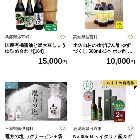
兵庫県多可町
高知県芸西村
国産有機醤油と黒大豆しょう
土佐山村のゆずぽん酢 ゆず
ゆ詰め合わせ[164]
づくし 500ml×3本 ポン酢 ポ
ンズ ゆず 柚子 調味料 さっぱ
15,000
10,000
円
円
り 美味しい おいしい 鍋 しゃ
ぶしゃぶ 冷奴 魚料理 蒸し料
理 ドレッシング セット
三重県南伊勢町
鹿児島県日置市
竈方の塩 ワグナービン＋袋
No.005-B ＜イタリア産＆ガ