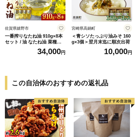
佐賀県嬉野市
宮崎県高鍋町
一番搾りなたね油 910g×8本
＜青シソたっぷり油みそ 160
セット / 油 なたね油 菜種油
g×3個＞翌月末迄に順次出荷
ナタネ【山下製油】 [NBE00
34,000
10,000
円
円
7]
この自治体のおすすめの返礼品