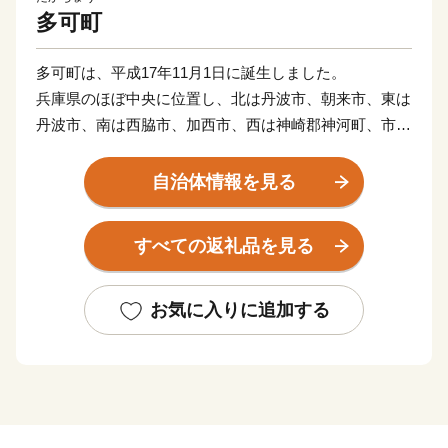
多可町
多可町は、平成17年11月1日に誕生しました。
兵庫県のほぼ中央に位置し、北は丹波市、朝来市、東は
丹波市、南は西脇市、加西市、西は神崎郡神河町、市川
町にそれぞれ接しています。
東西13km、南北27km、総面積185.19km2を有し、直線
自治体情報を見る
距離で神戸まで約45km、大阪まで約70kmの距離にあり
ます。
すべての返礼品を見る
地勢的には、周囲を中国山地の山々に囲まれ、杉原川、
野間川が流れ、春は桜、秋には紅葉、初夏にはホタルが
舞う幻想的な風景が楽しめる多自然居住の魅力あふれる
お気に入りに追加する
町です。
自然を活かした体験施設の充実に加え、多可町の自然農
法で育てられたお米や、野菜、播州百日どり、シカ肉の
加工品、多可町産山田錦を使用した日本酒、播州ラーメ
ンなどの特産品があり、おふくろの味の定番の「巻き寿