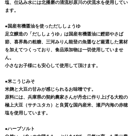
塩、仕込み水には北播磨の清流杉原川の伏流水を使用してい
ます。
●国産有機醤油を使っただししょうゆ
足立醸造の「だししょうゆ」は国産有機醤油に鰹節やさば
節、喜界島の粗糖、三河みりん能登の魚醤など厳選した素材
を加えてつくっており、食品添加物は一切使用していませ
ん。
小さなお子様にも安心して使用して頂けます。
●米こうじみそ
米麹と大豆の甘みが感じられるお味噌です。
原料には、兵庫県の契約農家さんが丹念に作り上げる大粒の
極上大豆（サチユタカ）と良質な国内産米、瀬戸内海の赤穂
塩を使用しています。
●ハーブソルト