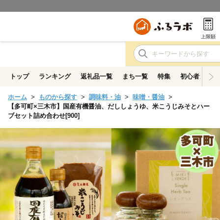
上限額
トップ
ランキング
返礼品一覧
まち一覧
特集
初心者ガイド
ホーム
ものから探す
調味料・油
味噌・醤油
【多可町×三木市】国産有機醤油、だししょうゆ、米こうじみそとハー
ブセット詰め合わせ[900]