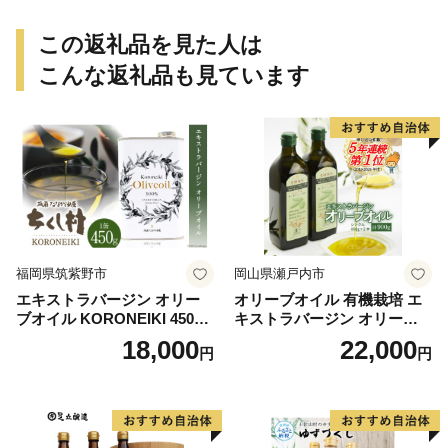
この返礼品を見た人は
こんな返礼品も見ています
福岡県筑紫野市
岡山県瀬戸内市
エキストラバージン オリー
オリーブオイル 有機栽培 エ
ブオイル KORONEIKI 450g
キストラバージン オリーブ
[筑前たなか油屋 福岡県 筑紫
オイル シングル 2本 セット
18,000
22,000
円
円
野市 21760403] 油 食用油 オ
オーガニック 調味料 油 オリ
リーブ油
ーブ油 食用油 ギフト