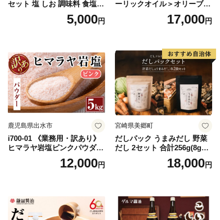
セット 塩 しお 調味料 食塩
ーリックオイル＞オリーブオ
天然 ミネラル 調味料 ソルト
イルセット(200ml×2本) 日置
5,000
17,000
円
円
salt 料理 味付 おにぎり 三重
市 特産品 調味料 油 エキスト
県 南伊勢 伊勢 志摩 5000円 5
ラバージン オリーブ セット
000円以下 五千円
ガーリック【鹿児島オリー
ブ】
鹿児島県出水市
宮崎県美郷町
i700-01 《業務用・訳あり》
だしパック うまみだし 野菜
ヒマラヤ岩塩ピンクパウダー
だし 2セット 合計256g(8g×8
タイプ(5kg) 岩塩 塩 調味料
パック×2種×2セット) [岡田商
12,000
18,000
円
円
しお 保存料不使用 天然 パウ
店 宮崎県 美郷町 31ac0069]
ダータイプ グレインミルタ
国産 粉末 ダシ 出汁パック し
イプ 料理 バスソルト 入浴 普
いたけ 無塩
段使い ギフト 贈り物【ソル
ティースマイル】