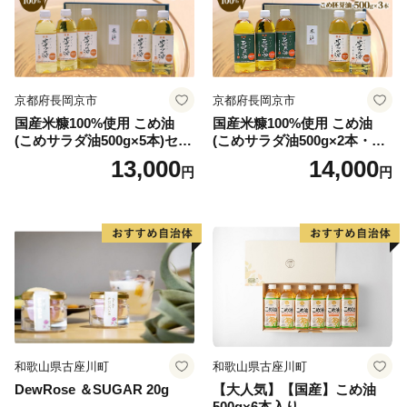
京都府長岡京市
京都府長岡京市
国産米糠100%使用 こめ油
国産米糠100%使用 こめ油
(こめサラダ油500g×5本)セッ
(こめサラダ油500g×2本・こ
ト [1574]
め胚芽油500g×3本)セット [1
13,000
14,000
円
円
573]
和歌山県古座川町
和歌山県古座川町
DewRose ＆SUGAR 20g
【大人気】【国産】こめ油
500g×6本入り