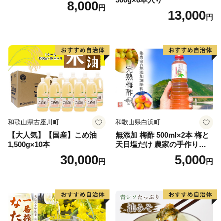
8,000
円
13,000
円
和歌山県古座川町
和歌山県白浜町
【大人気】【国産】こめ油
無添加 梅酢 500ml×2本 梅と
1,500g×10本
天日塩だけ 農家の手作り完
熟梅酢 調味料
30,000
5,000
円
円