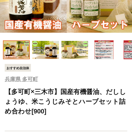
おすすめ自治体
兵庫県 多可町
【多可町×三木市】国産有機醤油、だしし
ょうゆ、米こうじみそとハーブセット詰
め合わせ[900]