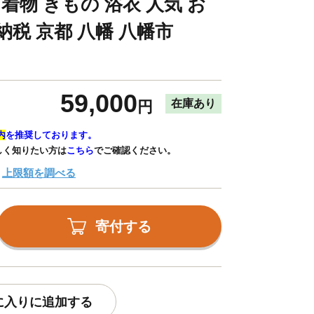
 着物 きもの 浴衣 人気 お
税 京都 八幡 八幡市
59,000
在庫あり
円
内
を推奨しております。
しく知りたい方は
こちら
でご確認ください。
上限額を調べる
寄付する
に入りに追加する