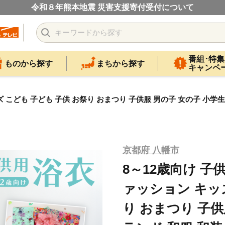
令和８年熊本地震 災害支援寄付受付について
番組･特集
ものから探す
まちから探す
キャンペ
ッズ こども 子ども 子供 お祭り おまつり 子供服 男の子 女の子 小学
京都府 八幡市
8～12歳向け 子供
ァッション キッズ
り おまつり 子供