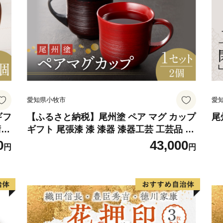
愛知県小牧市
愛
ギフ
【ふるさと納税】尾州塗 ペア マグ カップ
尾
術性
ギフト 尾張漆 漆 漆器 漆器工芸 工芸品 芸
作り
術性 実用性 抗菌性 美味しく安全な食事
0
43,000
円
円
ト
手作り 贈答用 くつろぎ おうち時間 プレ
牧市
ゼント 抗ウイルス効果 お取り寄せ 愛知県
小牧市 送料無料