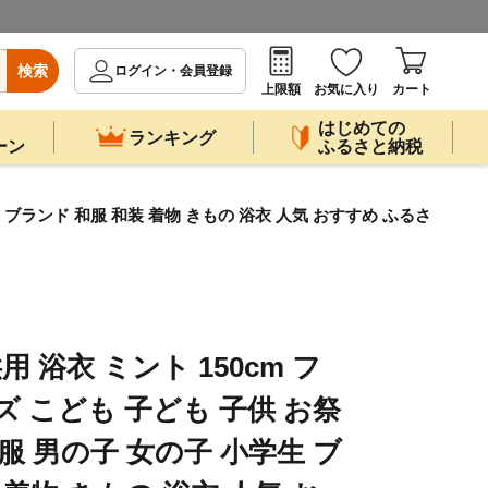
検索
ログイン・会員登録
上限額
お気に入り
カート
はじめての
ランキング
ーン
ふるさと納税
生 ブランド 和服 和装 着物 きもの 浴衣 人気 おすすめ ふるさ
用 浴衣 ミント 150cm フ
 こども 子ども 子供 お祭
服 男の子 女の子 小学生 ブ