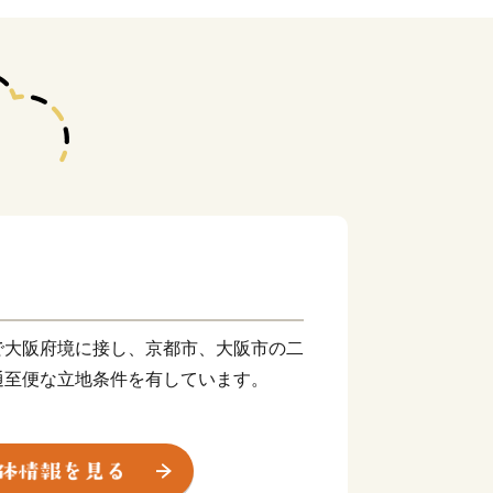
で大阪府境に接し、京都市、大阪市の二
通至便な立地条件を有しています。
宇治川・桂川の三川合流域があり、約
める背割堤、国宝に指定された「石清水八