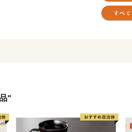
幡宮」、といった様々な自
また、南部地域は新名神高
中、新たな市街地の整備が
本市では、「住んでよし、
りますので、皆様からのあ
品"