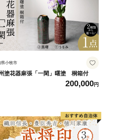
知県小牧市
州塗花器麻張「一閑」曙塗 桐箱付
200,000
円