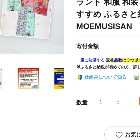
ランド 和服 和装
すすめ ふるさと納
MOEMUSISAN
寄付金額
一度に決済する
返礼品数は３つ以
🔰ふるさと納税が初めての方、詳
仕組みについて知る
数量
お気