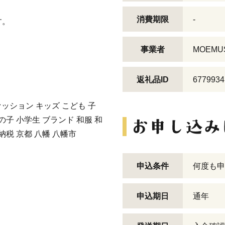
消費期限
-
す。
事業者
MOEMU
返礼品ID
6779934
ファッション キッズ こども 子
の子 小学生 ブランド 和服 和
納税 京都 八幡 八幡市
申込条件
何度も申
申込期日
通年