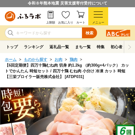
令和８年熊本地震 災害支援寄付受付について
上限額
お気に入り
カート
メニュー
検索
トップ
ランキング
返礼品一覧
まち一覧
特集
初心者ガイド
ホーム
ものから探す
お肉
鶏肉
【6回定期便】四万十鶏むね肉 切身 約1.2kg （約300g×4パック） カッ
トでかんたん 時短セット / 四万十鶏 むね肉 小分け 冷凍 カット 時短
【三栄ブロイラー販売株式会社】 [ATDP031]