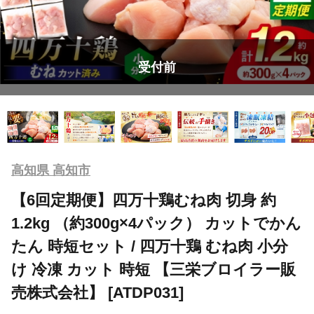
受付前
高知県 高知市
【6回定期便】四万十鶏むね肉 切身 約
1.2kg （約300g×4パック） カットでかん
たん 時短セット / 四万十鶏 むね肉 小分
け 冷凍 カット 時短 【三栄ブロイラー販
売株式会社】 [ATDP031]