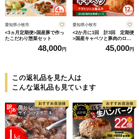
愛知県小牧市
愛知県小牧市
<3ヵ月定期便>国産豚で作っ
<2か月に1回 計3回 定期便
たこだわり惣菜セット
>国産キャベツと豚肉のロー
ルキャベツ（6P入り）
48,000
45,000
円
円
この返礼品を見た人は
こんな返礼品も見ています