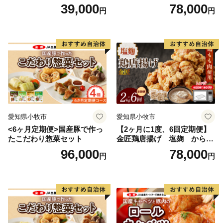
ルキャベツ（4P入り）
入り）
39,000
78,000
円
円
愛知県小牧市
愛知県小牧市
<6ヶ月定期便>国産豚で作っ
【2ヶ月に1度、6回定期便】
たこだわり惣菜セット
金匠鶏唐揚げ 塩麹 からあ
げ
96,000
78,000
円
円