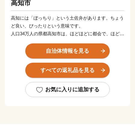
高知市
高知には「ぼっちり」という土佐弁があります。ちょう
ど良い、ぴったりという意味です。
人口34万人の県都高知市は、ほどほどに都会で、ほどよ
く田舎の魅力を持った小さな街。
人が暮らすのにまさに「ぼっちり」の都市サイズです。
自治体情報を見る
市域はかなり広いのですが、市街地としては南北３キ
ロ、東西５キロほど。
すべての返礼品を見る
そのエリアの中に街の機能がぎゅっと詰まったコンパク
トな街です。
お気に入りに追加する
高知の魅力は、近くでとれた新鮮な魚や野菜など、季節
の食材に事欠かないおいしい生活。
なによりこの地に暮らすことが幸せだと言ってはばから
ない、明るい土佐人たちがいます。