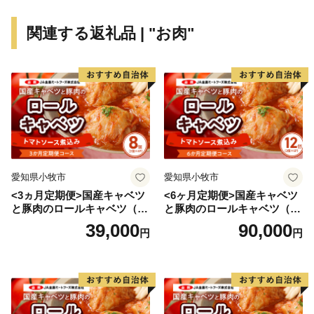
関連する返礼品 | "お肉"
愛知県小牧市
愛知県小牧市
<3ヵ月定期便>国産キャベツ
<6ヶ月定期便>国産キャベツ
と豚肉のロールキャベツ（4P
と豚肉のロールキャベツ（6P
入り）
入り）
39,000
90,000
円
円