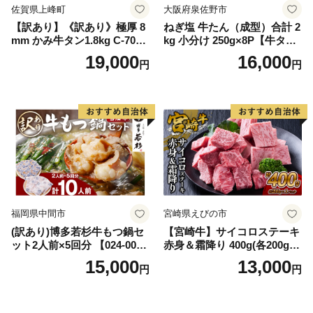
佐賀県上峰町
大阪府泉佐野市
【訳あり】《訳あり》極厚 8
ねぎ塩 牛たん（成型）合計 2
mm かみ牛タン1.8kg C-709-
kg 小分け 250g×8P【牛タン
AS
牛肉 焼肉用 薄切り 訳あり サ
19,000
16,000
円
円
イズ不揃い】
福岡県中間市
宮崎県えびの市
(訳あり)博多若杉牛もつ鍋セ
【宮崎牛】サイコロステーキ
ット2人前×5回分 【024-002
赤身＆霜降り 400g(各200g×
7】
１P 計2P) 真空パック 冷凍
15,000
13,000
円
円