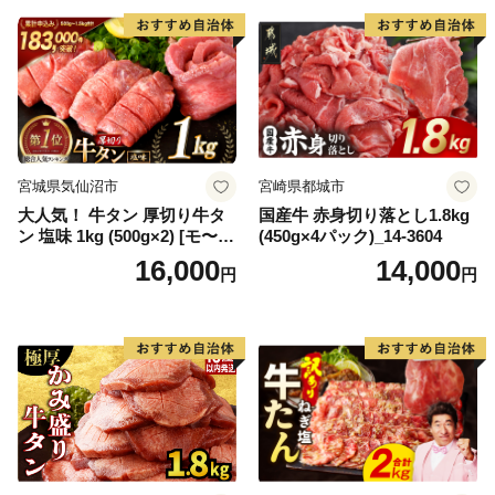
宮城県気仙沼市
宮崎県都城市
大人気！ 牛タン 厚切り牛タ
国産牛 赤身切り落とし1.8kg
ン 塩味 1kg (500g×2) [モ〜ラ
(450g×4パック)_14-3604
ンド 宮城県 気仙沼市 205646
16,000
14,000
円
円
60] 肉 牛肉 精肉 牛たん 牛タ
ン塩 牛たん塩 冷凍 焼肉 BB
Q アウトドア バーベキュー
厚切り タン