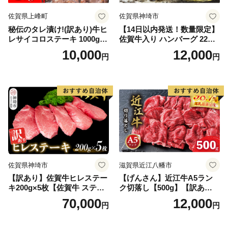
佐賀県上峰町
佐賀県神埼市
秘伝のタレ漬け!(訳あり)牛ヒ
【14日以内発送！数量限定】
レサイコロステーキ 1000g
佐賀牛入り ハンバーグ 22個
【B-1098-AS】
2.6kg(120g×22個)【佐賀牛
10,000
12,000
円
円
黒毛和牛 ブランド牛 九州 ハ
ンバーグ 牛肉 豚肉 国産 お弁
当 おかず 惣菜 おすすめ 人
気】(H083106)
佐賀県神埼市
滋賀県近江八幡市
【訳あり】佐賀牛ヒレステー
【げんさん】近江牛A5ラン
キ200g×5枚【佐賀牛 ステー
ク切落し【500g】【訳あり】
キ ブランド肉 ヒレ肉 フィレ
【DG12W】
70,000
12,000
円
円
肉 ジューシー ヘルシー】(H0
65175)