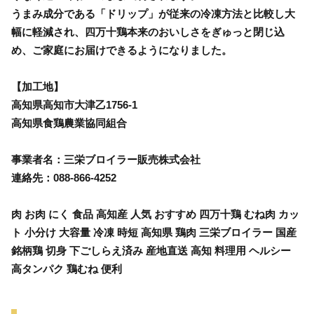
うまみ成分である「ドリップ」が従来の冷凍方法と比較し大
幅に軽減され、四万十鶏本来のおいしさをぎゅっと閉じ込
め、ご家庭にお届けできるようになりました。
【加工地】
高知県高知市大津乙1756-1
高知県食鶏農業協同組合
事業者名：三栄ブロイラー販売株式会社
連絡先：088-866-4252
肉 お肉 にく 食品 高知産 人気 おすすめ 四万十鶏 むね肉 カッ
ト 小分け 大容量 冷凍 時短 高知県 鶏肉 三栄ブロイラー 国産
銘柄鶏 切身 下ごしらえ済み 産地直送 高知 料理用 ヘルシー
高タンパク 鶏むね 便利