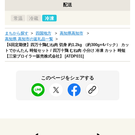
配送
常温
冷蔵
冷凍
まちから探す
四国地方
高知県高知市
高知県 高知市の返礼品一覧
【6回定期便】四万十鶏むね肉 切身 約1.2kg （約300g×4パック） カッ
トでかんたん 時短セット / 四万十鶏 むね肉 小分け 冷凍 カット 時短
【三栄ブロイラー販売株式会社】 [ATDP031]
このページをシェアする