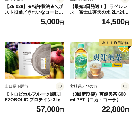
【Z5-026】★特許製法★＼ポ
【最短2日発送！】 ラベルレ
スト投函／きれいなコーヒー
ス 富士山蒼天の水 2L×24本
ドリップバッグ9種セット(18
（4ケース）※離島不可 天然
5,000
14,500
円
円
袋)ゆうパケットでお届け！
水 ミネラルウォーター 水 ペ
ットボトル 2000ml バナジウ
ム天然水 飲料水 軟水 鉱水 国
産 シリカ ミネラル 美容 備蓄
防災 長期保存 富士山 山梨県
忍野村
山口県下関市
宮崎県えびの市
【トロピカルフルーツ風味】
（3回定期便）爽健美茶 600
EZOBOLIC プロテイン 3kg
ml PET【コカ・コーラ】ペ
ットボトル 1ケース(24本) 定
57,000
22,800
円
円
期便 3回(72本) セット お茶
カフェインゼロ ノンカフェ
イン ハトムギ ブレンド茶 宮
崎県 えびの市 送料無料