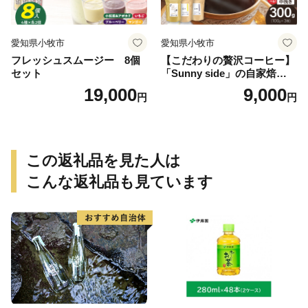
愛知県小牧市
愛知県小牧市
フレッシュスムージー 8個
【こだわりの贅沢コーヒー】
セット
「Sunny side」の自家焙煎珈
琲ブレンド珈琲飲み比べセッ
19,000
9,000
円
円
ト（300g）
この返礼品を見た人は
こんな返礼品も見ています