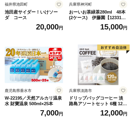
福井県池田町
兵庫県神河町
池田産サイダー！いけソー
おーいお茶緑茶280ml 48本
ダ コース
(2ケース) 伊藤園【123317
3】
20,000
15,000
円
円
鹿児島県垂水市
兵庫県淡路市
W-22195／天然アルカリ温泉
ドリップバッグコーヒー 淡
水 財寶温泉 500ml×25本
路島アソートセット 6種 120
袋 飲み比べ コーヒー
7,000
12,000
円
円