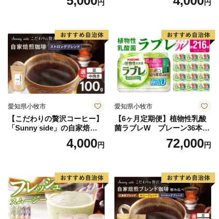
5,000
4,000
円
円
愛知県小牧市
愛知県小牧市
【こだわりの贅沢コーヒー】
【6ヶ月定期便】植物性乳酸
「Sunny side」の自家焙煎珈
菌ラブレW プレーン36本
琲ストロングブレンド（100
（計216本）
4,000
72,000
円
円
g）