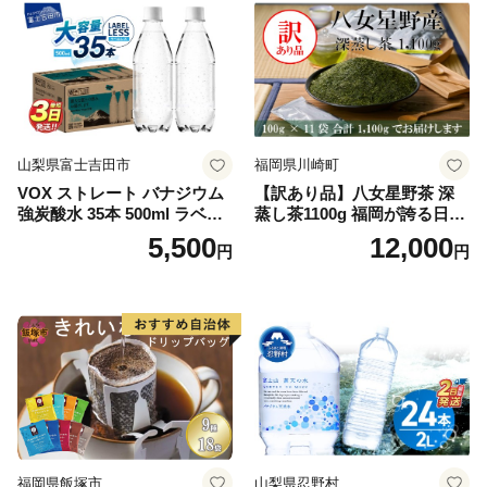
山梨県富士吉田市
福岡県川崎町
VOX ストレート バナジウム
【訳あり品】八女星野茶 深
強炭酸水 35本 500ml ラベル
蒸し茶1100g 福岡が誇る日本
レス【富士吉田市限定カート
茶_ 訳アリ 常温 お茶 茶袋 常
5,500
12,000
円
円
ン】
備品 おちゃ ocha 茶葉 緑茶
飲料 飲み物 八女 茶 日本茶
深むし茶 深蒸し 訳あり お茶
っぱ tea 八女茶 お手軽 簡単
小分け お土産 お取り寄せ グ
ルメ 福岡 九州 福岡県 国産
日本 ふかむし茶 ふかむし 家
庭用 自宅用 ちゃ りょくちゃ
ふかむしちゃ 急須 甘み 川崎
町 送料無料
福岡県飯塚市
山梨県忍野村