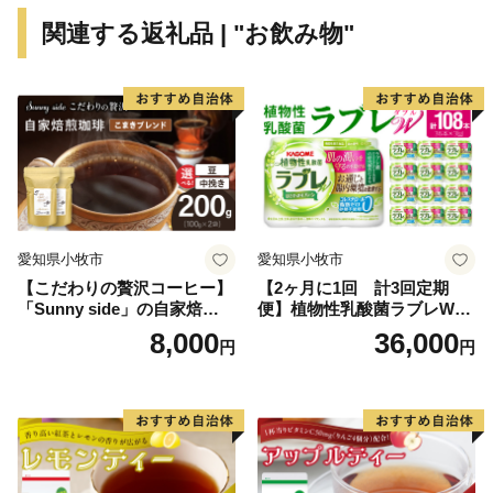
助け合う住みよいまちづくり」を目指しています。
関連する返礼品 | "お飲み物"
愛知県小牧市
愛知県小牧市
【こだわりの贅沢コーヒー】
【2ヶ月に1回 計3回定期
「Sunny side」の自家焙煎珈
便】植物性乳酸菌ラブレW
琲こまきブレンド（200g）
プレーン36本（計108本）
8,000
36,000
円
円