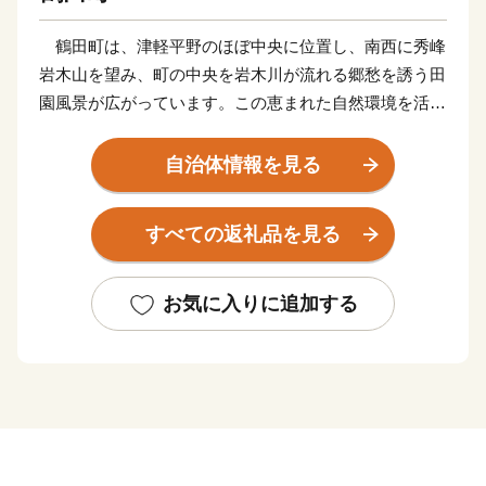
鶴田町は、津軽平野のほぼ中央に位置し、南西に秀峰
岩木山を望み、町の中央を岩木川が流れる郷愁を誘う田
園風景が広がっています。この恵まれた自然環境を活か
し、稲作とりんご栽培を中心とした農業を主産業に歩ん
できました。昭和４０年代から転作作物として導入され
自治体情報を見る
たブドウ「スチューベン」が作付面積、生産量ともに日
本一を誇るほどになり、町を代表する特産品となってい
すべての返礼品を見る
ます。
また、アメリカ合衆国オレゴン州フッドリバー市や鹿
児島県さつま町との交流事業を推進しており、次代を担
お気に入りに追加する
う人材の育成に努めています。
ほかにも、米文化の継承を通して正しい食習慣の普及
と健康増進を図るため、平成１６年に全国に先駆けて
「朝ごはん条例」を制定し、町が一丸となって健康長寿
のまちづくりに取り組んでいます。
当町では、特色ある地域資源を活かし、「健康で共に