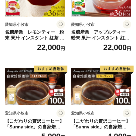
愛知県小牧市
愛知県小牧市
名糖産業 レモンティー 粉
名糖産業 アップルティー
末 果汁 インスタント 紅茶 ビ
粉末 果汁 インスタント 紅茶
タミンC 袋 ロングセラー 粉
ティー ビタミンC 袋 ロング
22,000
22,000
円
円
末飲料 粉末茶 簡単 手軽 ホッ
セラー 粉末飲料 粉末茶 簡単
ト アイス
手軽 ホット アイス
愛知県小牧市
愛知県小牧市
【こだわりの贅沢コーヒー】
【こだわりの贅沢コーヒー】
「Sunny side」の自家焙煎珈
「Sunny side」の自家焙煎珈
琲こまきブレンド（100g）
琲サニーブレンド（100g）