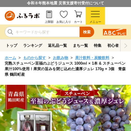
令和８年熊本地震 災害支援寄付受付について
上限額
お気に入り
カート
メニュー
検索
トップ
ランキング
返礼品一覧
まち一覧
特集
初心者ガイド
ホーム
ものから探す
お飲み物
果汁飲料・炭酸飲料
完熟スチューベン至福のぶどうジュース 1000ml × 1本 & スチューベン
果汁100%使用！果実の旨みを閉じ込めた濃厚ジュレ 170g × 3個 青森
県 鶴田町産