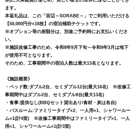
ます。
本返礼品は、この「宙辺～SORABE～」でご利用いただける
【50,000円分×18枚】の宿泊補助チケットです。
※オプション等の差額分は、別途ご予約時にお支払いくださ
い。
※施設改修工事のため、令和8年9月下旬～令和9年3月は地下
が使用不可となります。
そのため、工事期間中の宿泊人数は最大13名となります。
《施設概要》
・ベッド数:ダブル2台、セミダブル12台(最大16名) ※改修工
事期間中はダブル2台、セミダブル9台(最大13名)
・食事:提供なし(BBQセット貸出あり/食材・炭は各自)
・バスルーム:ファミリータイプ×2、一人用×1、シャワールー
ム×1(計4室) ※改修工事期間中はファミリータイプ×1、一人
用×1、シャワールーム×1(計3室)