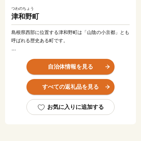
つわのちょう
津和野町
島根県西部に位置する津和野町は「山陰の小京都」とも
呼ばれる歴史ある町です。
江戸時代から脈々と受け継がれてきた文化と、日本での
有数の水質を誇る高津川や中国山地の山々からの恵みを
自治体情報を見る
受け、歴史と自然が交わる日本の原風景をいまに伝えて
います。町内にあるJR津和野駅は「SLやまぐち号」の
すべての返礼品を見る
終着駅として、多くのSLファンを出迎えています。
【150年前の風景に、今が見える】
お気に入りに追加する
町に残る江戸時代からの情景が現在まで受け継がれてお
り、町に根付く文化とともに人々の生活に根付いていお
り、幕末の情景を描いた図画「津和野百景図」に描かれ
た情景が、現在でも対比することが可能となっていま