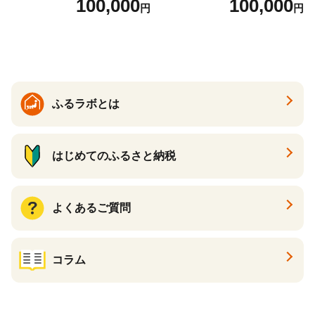
100,000
100,000
円
円
ら ほたて 海鮮 牛肉 別海町
ケーキ アイス （ 後から 選べ
る カタログ カタログポイン
ト カタログギフト あとから
カタログ あとからカタログ
ポイント あとからカタログ
ギフト ふるさと納税 ）
ふるラボとは
はじめてのふるさと納税
よくあるご質問
コラム