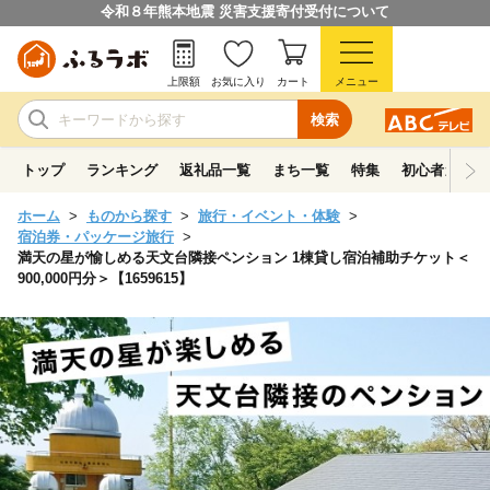
令和８年熊本地震 災害支援寄付受付について
上限額
お気に入り
カート
メニュー
検索
トップ
ランキング
返礼品一覧
まち一覧
特集
初心者ガイド
ホーム
ものから探す
旅行・イベント・体験
宿泊券・パッケージ旅行
満天の星が愉しめる天文台隣接ペンション 1棟貸し宿泊補助チケット＜
900,000円分＞【1659615】