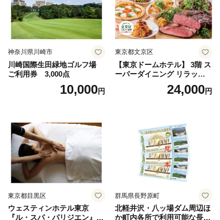
神奈川県川崎市
東京都文京区
川崎国際生田緑地ゴルフ場
【東京ドームホテル】 3階 ス
ご利用券 3,000点
ーパーダイニング リラッサ
ランチブッフェ お食事券 大
10,000
24,000
円
円
人1名様分 関東 東京 ご利用
券 ランチ 昼食 食事券 レスト
ラン ブッフェ 東京都 お食事
券
東京都目黒区
群馬県長野原町
ウェスティンホテル東京
北軽井沢・八ッ場ダム周辺ほ
『ル・スパ・パリジエン』選
か町内各所で利用可能な長野