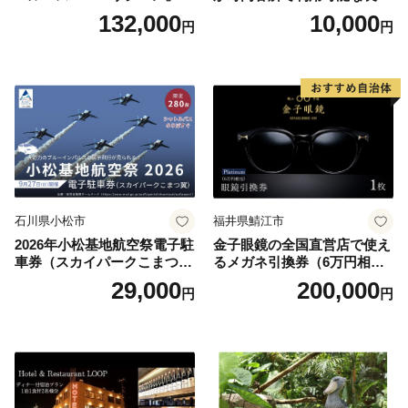
べるボディセラピー90分/1名
原町ふるさと感謝券（3,000
132,000
10,000
円
円
円分）【トラベル 観光 旅行
お土産 群馬県 長野原町 北軽
井沢】
石川県小松市
福井県鯖江市
2026年小松基地航空祭電子駐
金子眼鏡の全国直営店で使え
車券（スカイパークこまつ
るメガネ引換券（6万円相
翼） 駐車場 シャトルバスの
当） Platinum
29,000
200,000
円
円
りばすぐ 石川県 小松市