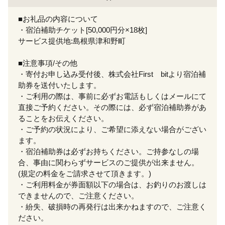
■お礼品の内容について
・宿泊補助チケット[50,000円分×18枚]
サービス提供地:島根県津和野町
■注意事項/その他
・寄付お申し込み受付後、株式会社First bitより宿泊補
助券を送付いたします。
・ご利用の際は、事前に必ずお電話もしくはメールにて
直接ご予約ください。その際には、必ず宿泊補助券があ
ることをお伝えください。
・ご予約の状況により、ご希望に添えない場合がござい
ます。
・宿泊補助券は必ずお持ちください。ご持参なしの場
合、事由に関わらずサービスのご提供が出来ません。
(規定の料金をご請求させて頂きます。)
・ご利用料金が券面額以下の場合は、お釣りのお渡しは
できませんので、ご注意ください。
・紛失、破損時の再発行は出来かねますので、ご注意く
ださい。