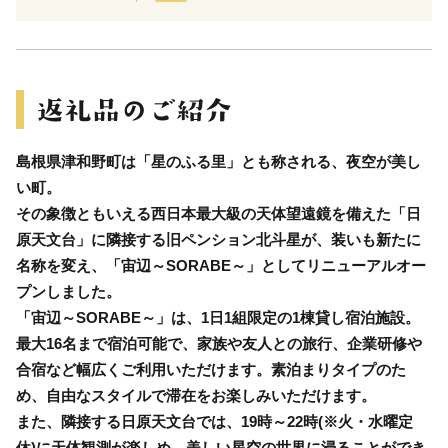
島根県津和野町は「星のふる里」とも称される、夜空が美し
い町。
その象徴ともいえる西日本最大級の天体望遠鏡を備えた「日
原天文台」に隣接する旧ペンション北斗星が、装いも新たに
名称を変え、「宙辺～SORABE～」としてリニューアルオー
プンしました。
「宙辺～SORABE～」は、1日1組限定の1棟貸し宿泊施設。
最大16名まで宿泊可能で、家族や友人との旅行、企業研修や
合宿など幅広くご利用いただけます。素泊まりタイプのた
め、自由なスタイルで滞在をお楽しみいただけます。
また、隣接する日原天文台では、19時～22時(※火・水曜定
休)に天体観測が楽しめ、美しい星空の世界に浸ることができ