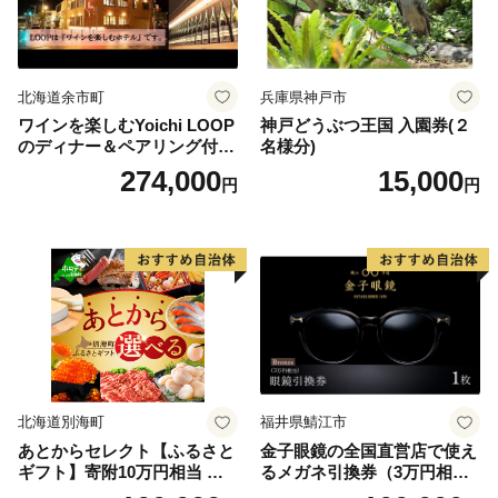
北海道余市町
兵庫県神戸市
ワインを楽しむYoichi LOOP
神戸どうぶつ王国 入園券(２
のディナー＆ペアリング付宿
名様分)
泊プラン＜デラックスツイン
274,000
15,000
円
円
＞
北海道別海町
福井県鯖江市
あとからセレクト【ふるさと
金子眼鏡の全国直営店で使え
ギフト】寄附10万円相当 あ
るメガネ引換券（3万円相
とから選べる！ ギフト いく
当） Bronze