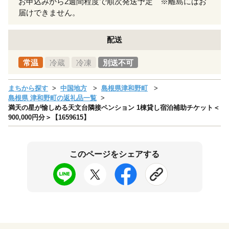
お申込みから2週間程度で順次発送予定 ※離島にはお
届けできません。
配送
常温
冷蔵
冷凍
別送不可
まちから探す
中国地方
島根県津和野町
島根県 津和野町の返礼品一覧
満天の星が愉しめる天文台隣接ペンション 1棟貸し宿泊補助チケット＜
900,000円分＞【1659615】
このページをシェアする