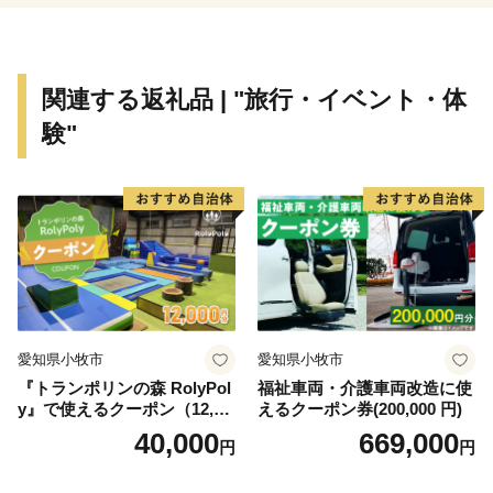
す。
この町に残る伝統や物語が一つのストーリーとして文化
庁が認定する日本遺産に「津和野今昔 ~百景図を歩く
関連する返礼品 | "旅行・イベント・体
~」として選ばれました。
験"
【町を走るＳＬ】
JR新山口駅を出発駅として、JR津和野駅まで運行する
SLやまぐち号。
全長約95kmにわたる鉄道路線を古めかしい蒸気機関車
が運行しています。
市街地を抜け山間部に入ると、どこか懐かしい田園風景
の中を力強い汽笛の音とともに駆け抜けていくSLは、
愛知県小牧市
愛知県小牧市
沿線に多くのファンが駆けつけるなど、多くの方を楽し
『トランポリンの森 RolyPol
福祉車両・介護車両改造に使
ませてくれています。
y』で使えるクーポン（12,00
えるクーポン券(200,000 円)
路線を走る車両は、その優雅なたたずまいから「貴婦
0円）
40,000
669,000
円
円
人」の愛称でしたしまれるC57型車両と、「デゴイチ」
の愛称で親しまれるD51型車両で運行されており、車両