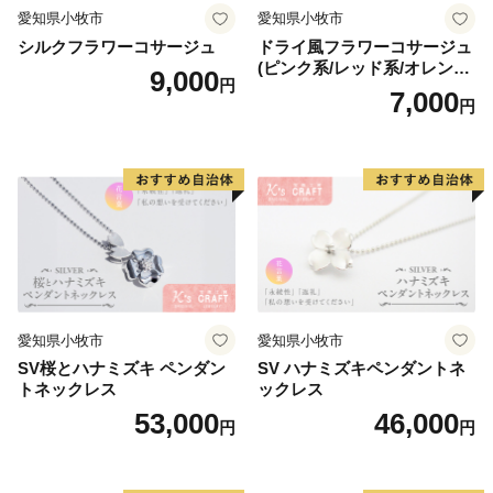
愛知県小牧市
愛知県小牧市
シルクフラワーコサージュ
ドライ風フラワーコサージュ
(ピンク系/レッド系/オレンジ
9,000
円
系/ホワイト系/イエロー系/グ
7,000
円
リーン系/ブルー系）
愛知県小牧市
愛知県小牧市
SV桜とハナミズキ ペンダン
SV ハナミズキペンダントネ
トネックレス
ックレス
53,000
46,000
円
円