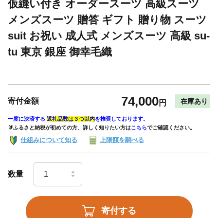
仮縫い付き オーダースーツ 高級スーツ
メンズスーツ 贈答 ギフト 贈り物 スーツ
suit お祝い 成人式 メンズスーツ 高級 su-
tu 東京 銀座 御幸毛織
74,000
寄付金額
在庫あり
円
一度に決済する
返礼品数は３つ以内
を推奨しております。
🔰ふるさと納税が初めての方、詳しく知りたい方は
こちら
でご確認ください。
仕組みについて知る
上限額を調べる
数量
寄付する