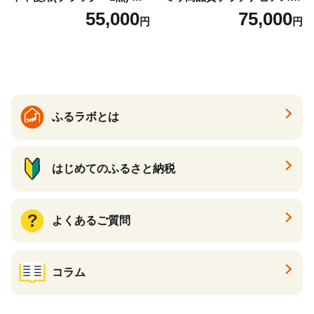
バック バッグ カバン レザー
t900 志摩産アコヤ真珠 ブラ
55,000
75,000
円
円
国産 日本製 牛革 黒 革 革製
ックパール 黒真珠
品 手作り 男性 女性 レディー
ス メンズ【ksg1307-bk】【Z
enis】
ふるラボとは
はじめてのふるさと納税
よくあるご質問
コラム