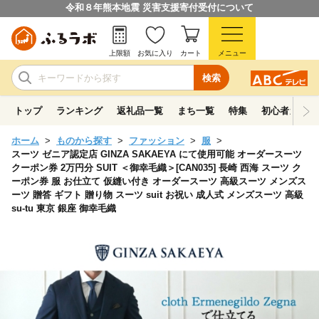
令和８年熊本地震 災害支援寄付受付について
上限額
お気に入り
カート
メニュー
検索
トップ
ランキング
返礼品一覧
まち一覧
特集
初心者ガイド
ホーム
ものから探す
ファッション
服
スーツ ゼニア認定店 GINZA SAKAEYA にて使用可能 オーダースーツ
クーポン券 2万円分 SUIT ＜御幸毛織＞[CAN035] 長崎 西海 スーツ ク
ーポン券 服 お仕立て 仮縫い付き オーダースーツ 高級スーツ メンズス
ーツ 贈答 ギフト 贈り物 スーツ suit お祝い 成人式 メンズスーツ 高級
su-tu 東京 銀座 御幸毛織