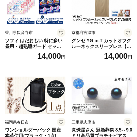
香川県観音寺市
京都府宮津市
ソフィ はだおもい 特に多い
グンゼ YG in.T カットオフク
昼用・超熟睡ガード セット
ルーネックスリーブレス【Y
羽付き ナプキン 生理用品 サ
V2618P】Lサイズ クリアベ
14,000
14,000
円
円
ニタリー ユニ・チャーム
ージュ3枚セット [№5716-04
32]
福岡県春日市
三重県志摩市
ワンショルダーバック 国産
真珠屋さん 冠婚葬祭 8.5～9.0
本革使用(ブラック・1点) 鞄
ミリ高品質プラチナピアス P