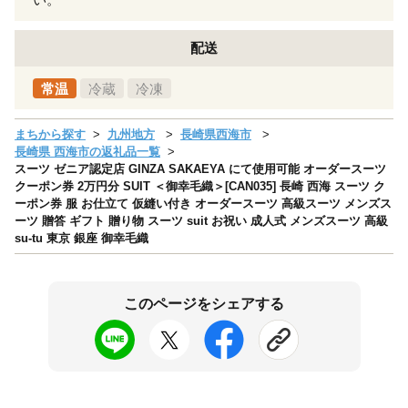
配送
常温
冷蔵
冷凍
まちから探す
九州地方
長崎県西海市
長崎県 西海市の返礼品一覧
スーツ ゼニア認定店 GINZA SAKAEYA にて使用可能 オーダースーツ
クーポン券 2万円分 SUIT ＜御幸毛織＞[CAN035] 長崎 西海 スーツ ク
ーポン券 服 お仕立て 仮縫い付き オーダースーツ 高級スーツ メンズス
ーツ 贈答 ギフト 贈り物 スーツ suit お祝い 成人式 メンズスーツ 高級
su-tu 東京 銀座 御幸毛織
このページをシェアする