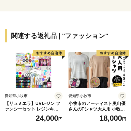
ん」や大村湾で育った旨みたっぷりの「うず潮カキ」や
「伊勢海老」が有名です。
関連する返礼品 | "ファッション"
愛知県小牧市
愛知県小牧市
【リュミエラ】UVレジン フ
小牧市のアーティスト奥山優
ァンシーセット レジンキッ
さんのTシャツ大人用 小牧市
ト ハンドメイド レジンクラ
制70周年記念
24,000
18,000
円
円
フト アクセサリーキット 手
作り セット レジン LEDライ