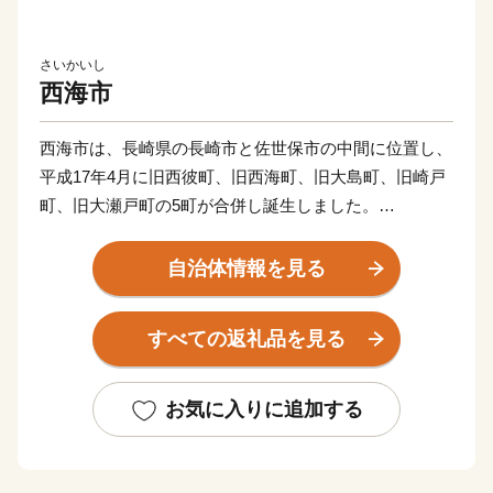
さいかいし
西海市
西海市は、長崎県の長崎市と佐世保市の中間に位置し、
平成17年4月に旧西彼町、旧西海町、旧大島町、旧崎戸
町、旧大瀬戸町の5町が合併し誕生しました。
西海市の東側は波静かな大村湾、西側は五島灘、角力灘
に面し、崎戸町の江島、平島、大瀬戸町の松島などの
自治体情報を見る
島々を有しています。
また、西海国立公園、大村湾県立公園、西彼杵半島県立
すべての返礼品を見る
公園の３つの自然公園の指定区域があり、美しい海岸線
など優れた自然景観を有し、気候も温暖です。
豊かな自然のおかげで海の幸や山の幸がたくさんあり、
お気に入りに追加する
「みかん」や「ゆで干し大根」、「伊勢海老」や「ゑべ
すタコ」、「うず潮カキ」など、四季折々の旬の食材に
恵まれています。甘くとろける美味しさの「原口みか