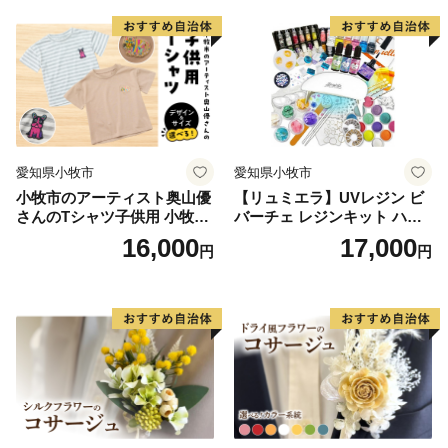
ト
愛知県小牧市
愛知県小牧市
小牧市のアーティスト奥山優
【リュミエラ】UVレジン ビ
さんのTシャツ子供用 小牧市
バーチェ レジンキット ハン
制70周年記念
ドメイド レジンクラフト ア
16,000
17,000
円
円
クセサリーキット 手作り セ
ット レジン LEDライト