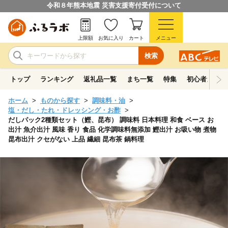
令和８年熊本地震 災害支援寄付受付について
上限額
お気に入り
カート
メニュー
検索
トップ
ランキング
返礼品一覧
まち一覧
特集
初心者ガイド
ホーム
ものから探す
調味料・油
塩・だし・たれ・ドレッシング・お酢
だしパック2種類セット（鰹、昆布） 調味料 日本料理 和食 ベース お
出汁 魚介出汁 風味 香り 食品 化学調味料無添加 鰹出汁 お吸い物 煮物
昆布出汁 クセがない 上品 繊細 昆布茶 鍋料理