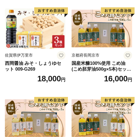
佐賀県伊万里市
京都府長岡京市
西岡醤油 みそ・しょうゆセ
国産米糠100%使用 こめ油
ット 009-G269
(こめ胚芽油500g×5本)セット
[1575]
18,000
16,000
円
円