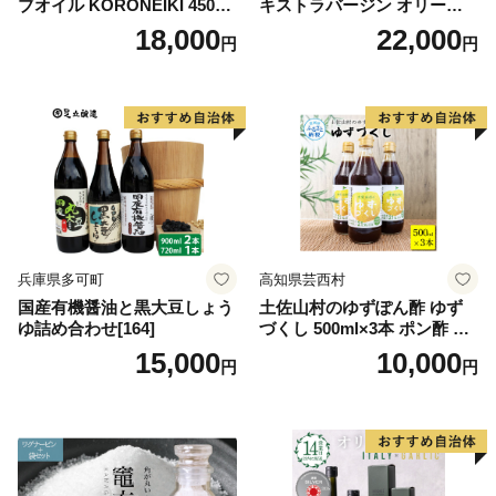
ブオイル KORONEIKI 450g
キストラバージン オリーブ
[筑前たなか油屋 福岡県 筑紫
オイル シングル 2本 セット
18,000
22,000
円
円
野市 21760403] 油 食用油 オ
オーガニック 調味料 油 オリ
リーブ油
ーブ油 食用油 ギフト
兵庫県多可町
高知県芸西村
国産有機醤油と黒大豆しょう
土佐山村のゆずぽん酢 ゆず
ゆ詰め合わせ[164]
づくし 500ml×3本 ポン酢 ポ
ンズ ゆず 柚子 調味料 さっぱ
15,000
10,000
円
円
り 美味しい おいしい 鍋 しゃ
ぶしゃぶ 冷奴 魚料理 蒸し料
理 ドレッシング セット