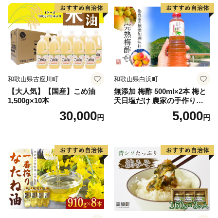
和歌山県古座川町
和歌山県白浜町
【大人気】【国産】こめ油
無添加 梅酢 500ml×2本 梅と
1,500g×10本
天日塩だけ 農家の手作り完
熟梅酢 調味料
30,000
5,000
円
円