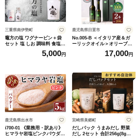
三重県南伊勢町
鹿児島県日置市
竈方の塩 ワグナービン＋袋
No.005-B ＜イタリア産＆ガ
セット 塩 しお 調味料 食塩
ーリックオイル＞オリーブオ
天然 ミネラル 調味料 ソルト
イルセット(200ml×2本) 日置
5,000
17,000
円
円
salt 料理 味付 おにぎり 三重
市 特産品 調味料 油 エキスト
県 南伊勢 伊勢 志摩 5000円 5
ラバージン オリーブ セット
000円以下 五千円
ガーリック【鹿児島オリー
ブ】
鹿児島県出水市
宮崎県美郷町
i700-01 《業務用・訳あり》
だしパック うまみだし 野菜
ヒマラヤ岩塩ピンクパウダー
だし 2セット 合計256g(8g×8