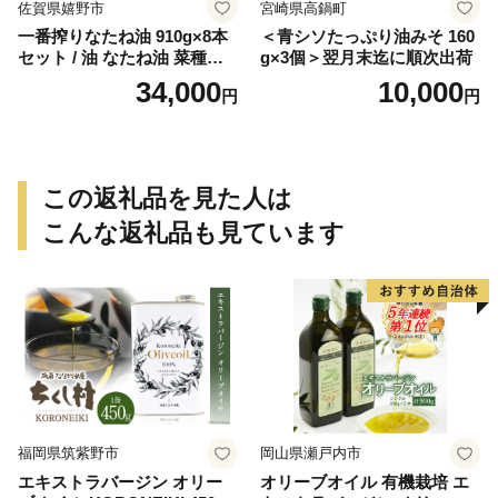
佐賀県嬉野市
宮崎県高鍋町
一番搾りなたね油 910g×8本
＜青シソたっぷり油みそ 160
セット / 油 なたね油 菜種油
g×3個＞翌月末迄に順次出荷
ナタネ【山下製油】 [NBE00
34,000
10,000
円
円
7]
この返礼品を見た人は
こんな返礼品も見ています
福岡県筑紫野市
岡山県瀬戸内市
エキストラバージン オリー
オリーブオイル 有機栽培 エ