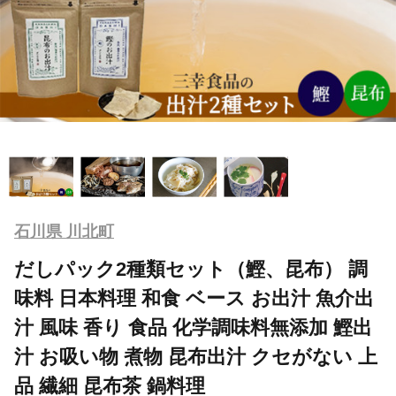
石川県 川北町
だしパック2種類セット（鰹、昆布） 調
味料 日本料理 和食 ベース お出汁 魚介出
汁 風味 香り 食品 化学調味料無添加 鰹出
汁 お吸い物 煮物 昆布出汁 クセがない 上
品 繊細 昆布茶 鍋料理