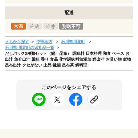
配送
常温
冷蔵
冷凍
別送不可
まちから探す
中部地方
石川県川北町
石川県 川北町の返礼品一覧
だしパック2種類セット（鰹、昆布） 調味料 日本料理 和食 ベース お
出汁 魚介出汁 風味 香り 食品 化学調味料無添加 鰹出汁 お吸い物 煮物
昆布出汁 クセがない 上品 繊細 昆布茶 鍋料理
このページをシェアする