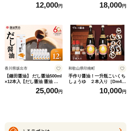
タイプ(5kg) 岩塩 塩 調味料
パック×2種×2セット) [岡田商
12,000
18,000
円
円
しお 保存料不使用 天然 パウ
店 宮崎県 美郷町 31ac0069]
ダータイプ グレインミルタ
国産 粉末 ダシ 出汁パック し
イプ 料理 バスソルト 入浴 普
いたけ 無塩
段使い ギフト 贈り物【ソル
ティースマイル】
香川県坂出市
和歌山県印南町
【鎌田醤油】 だし醤油500ml
手作り醤油！一升瓶こいくち
×12本入【だし醤油 醤油 人気
しょうゆ ２本入り［Dm4］
おすすめ 人気だし醤油 出汁
｜手作り 醤油 和歌山県 印南
25,000
10,000
円
円
醤油 AE1021】
町 一升瓶 こいくちしょうゆ
伝統製法 醤油 日本食 調味料
地元産 大豆 小麦 塩 だし 煮
物 和食 醤油 肉料理 魚料理
野菜料理 醤油 郷土料理 家庭
料理 醤油