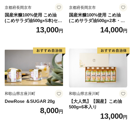
京都府長岡京市
京都府長岡京市
国産米糠100%使用 こめ油
国産米糠100%使用 こめ油
(こめサラダ油500g×5本)セッ
(こめサラダ油500g×2本・こ
ト [1574]
め胚芽油500g×3本)セット [1
13,000
14,000
円
円
573]
和歌山県古座川町
和歌山県古座川町
DewRose ＆SUGAR 20g
【大人気】【国産】こめ油
500g×6本入り
8,000
円
13,000
円