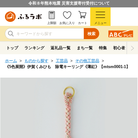
令和８年熊本地震 災害支援寄付受付について
上限額
お気に入り
カート
メニュー
検索
トップ
ランキング
返礼品一覧
まち一覧
特集
初心者ガイド
ホーム
ものから探す
工芸品
その他工芸品
《5色展開》伊賀くみひも 除電キーリング《薄紅》【mtsm0001-1】