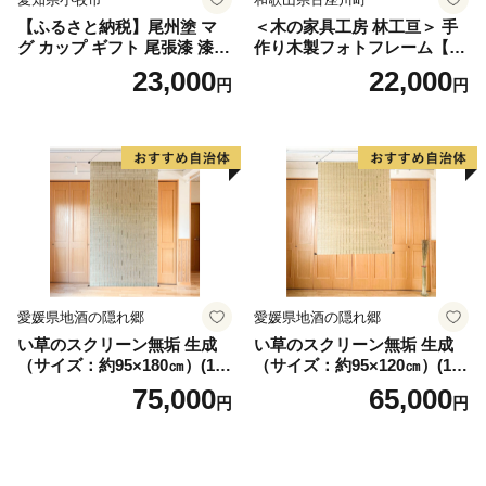
【ふるさと納税】尾州塗 マ
＜木の家具工房 林工亘＞ 手
グ カップ ギフト 尾張漆 漆
作り木製フォトフレーム【A
漆器 漆器工芸 工芸品 芸術性
タイプ】
23,000
22,000
円
円
実用性 抗菌性 美味しく安全
な食事 手作り 贈答用 くつろ
ぎ おうち時間 プレゼント 抗
ウイルス効果 お取り寄せ 愛
知県 小牧市 送料無料
愛媛県地酒の隠れ郷
愛媛県地酒の隠れ郷
い草のスクリーン無垢 生成
い草のスクリーン無垢 生成
（サイズ：約95×180㎝）(14
（サイズ：約95×120㎝）(14
3)
4)
75,000
65,000
円
円