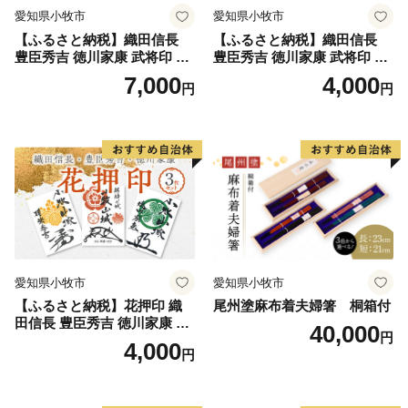
愛知県小牧市
愛知県小牧市
【ふるさと納税】織田信長
【ふるさと納税】織田信長
豊臣秀吉 徳川家康 武将印 花
豊臣秀吉 徳川家康 武将印 3
押印 6枚 セット イラスト 戦
枚 セット イラスト 戦国 武将
7,000
4,000
円
円
国 武将 小牧山城 墨絵 龍画師
小牧山城 墨絵 龍画師 書道ア
書道アーティスト 池谷公智
ーティスト 池谷公智 渾身の
渾身の一作 作品 雑貨 工芸品
一作 作品 雑貨 工芸品 グッズ
グッズ 愛知県 小牧市 お取り
愛知県 小牧市 お取り寄せ 送
寄せ 送料無料
料無料
愛知県小牧市
愛知県小牧市
【ふるさと納税】花押印 織
尾州塗麻布着夫婦箸 桐箱付
田信長 豊臣秀吉 徳川家康 3
40,000
円
枚 セット 戦国 武将 小牧山城
4,000
円
墨絵 龍画師 書道アーティス
ト 池谷公智 渾身の一作 作品
雑貨 工芸品 グッズ 愛知県 小