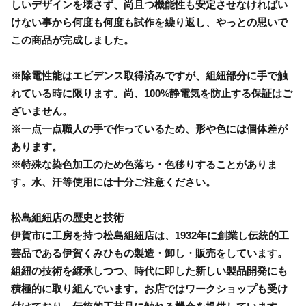
しいデザインを壊さず、尚且つ機能性も安定させなければい
けない事から何度も何度も試作を繰り返し、やっとの思いで
この商品が完成しました。
※除電性能はエビデンス取得済みですが、組紐部分に手で触
れている時に限ります。尚、100%静電気を防止する保証はご
ざいません。
※一点一点職人の手で作っているため、形や色には個体差が
あります。
※特殊な染色加工のため色落ち・色移りすることがありま
す。水、汗等使用には十分ご注意ください。
松島組紐店の歴史と技術
伊賀市に工房を持つ松島組紐店は、1932年に創業し伝統的工
芸品である伊賀くみひもの製造・卸し・販売をしています。
組紐の技術を継承しつつ、時代に即した新しい製品開発にも
積極的に取り組んでいます。お店ではワークショップも受け