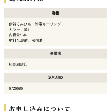
容量
伊賀くみひも 除電キーリング
カラー：薄紅
内容量:1本
材料名:絹糸、導電糸
事業者
松島組紐店
返礼品ID
6726686