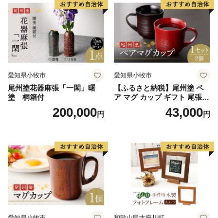
牧市 お取り寄せ 送料無料
愛知県小牧市
愛知県小牧市
尾州塗花器麻張「一閑」曙
【ふるさと納税】尾州塗 ペ
塗 桐箱付
ア マグ カップ ギフト 尾張漆
漆 漆器 漆器工芸 工芸品 芸術
200,000
43,000
円
円
性 実用性 抗菌性 美味しく安
全な食事 手作り 贈答用 くつ
ろぎ おうち時間 プレゼント
抗ウイルス効果 お取り寄せ
愛知県 小牧市 送料無料
愛知県小牧市
和歌山県古座川町