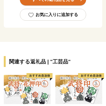
る「伊賀上野ＮＩＮＪＡフェスタ」が開催され、秋には
この地で生まれた俳聖松尾芭蕉の業績を称える「芭蕉
祭」や、ユネスコ無形文化遺産に登録されたダンジリ行
お気に入りに追加する
事で有名な「上野天神祭」が行われるなど、歴史と文化
が香る自然豊かなまちです。
伊賀市には、四方を囲む伊賀盆地のきれいな水と豊か
な土壌に育まれた『伊賀米』、伊勢志摩サミットで用い
られた『伊賀酒』、希少価値の高い”肉の横綱”『伊賀
牛』、昔も今も人々を魅了する『伊賀焼』など、全国に
関連する返礼品 | "工芸品"
誇るブランド品がいっぱいあります！