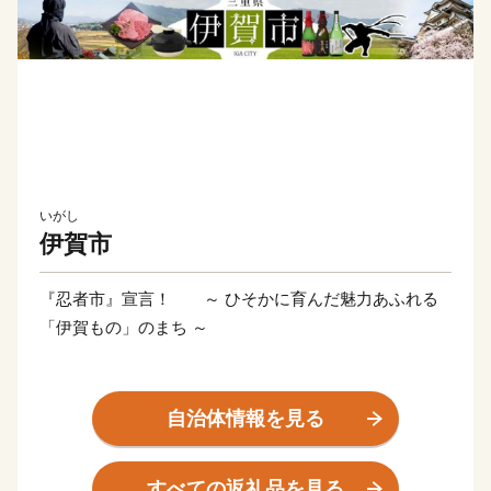
いがし
伊賀市
『忍者市』宣言！ ～ ひそかに育んだ魅力あふれる
「伊賀もの」のまち ～
三重県伊賀市は忍者発祥の地として、忍者の歴史文化
や精神を継承するとともに、忍者を活かした観光やまち
自治体情報を見る
づくりに取り組んでいます。日本一、二の高石垣で知ら
れる伊賀上野城のふもとでは、誰もが忍者気分を味わえ
すべての返礼品を見る