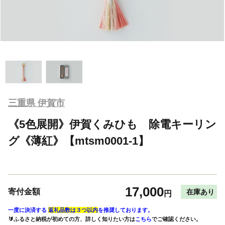
三重県 伊賀市
《5色展開》伊賀くみひも 除電キーリン
グ《薄紅》【mtsm0001-1】
17,000
寄付金額
在庫あり
円
一度に決済する
返礼品数は３つ以内
を推奨しております。
🔰ふるさと納税が初めての方、詳しく知りたい方は
こちら
でご確認ください。