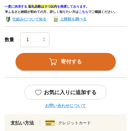
一度に決済する
返礼品数は３つ以内
を推奨しております。
🔰ふるさと納税が初めての方、詳しく知りたい方は
こちら
でご確認ください。
仕組みについて知る
上限額を調べる
数量
寄付する
お気に入りに追加する
お問い合わせについて
支払い方法
クレジットカード