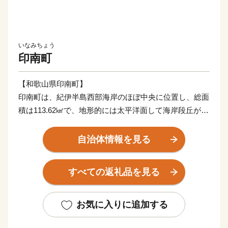
いなみちょう
印南町
【和歌山県印南町】
印南町は、紀伊半島西部海岸のほぼ中央に位置し、総面
積は113.62㎢で、地形的には太平洋面して海岸段丘が広
がっており、北東部では紀伊山地西端の真妻山、三里ヶ
峰などの山々が連なっています。
自治体情報を見る
また、三ヶ峰付近からは切目川が流れ、印南原付近から
は印南川が町の中心部を流れて太平洋に注いでいます。
すべての返礼品を見る
【かえる橋】
印南町は歴史も古く、数々の伝説や言伝えを残す歴史遺
お気に入りに追加する
産が町内に多く点在するなど、観光面でも魅力を秘めた