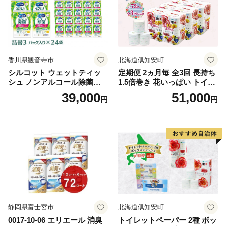
香川県観音寺市
北海道倶知安町
シルコット ウェットティッ
定期便 2ヵ月毎 全3回 長持ち
シュ ノンアルコール除菌詰
1.5倍巻き 花いっぱい トイレ
替（43枚×3P）×24袋 日用品
ットペーパー ダブル 45ｍ 計
39,000
51,000
円
円
おもちゃ 拭き取り 手拭き 外
72ロール 全18種 花柄 プリン
出時 お出かけ時 食事前 緑茶
ト ハーブ 香り付き 日本製 ま
カテキン配合
とめ買い 防災 常備品 ペーパ
ー 消耗品 備蓄 送料無料 北海
道 倶知安町 日用品
静岡県富士宮市
北海道倶知安町
0017-10-06 エリエール 消臭
トイレットペーパー 2種 ボッ