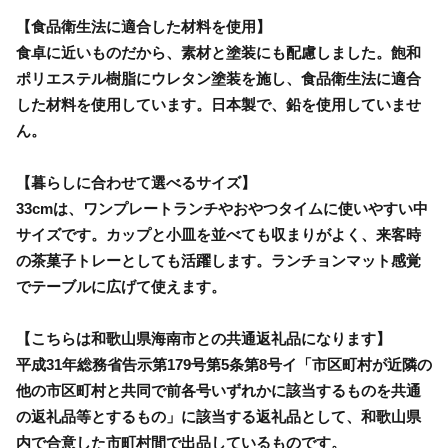
【食品衛生法に適合した材料を使用】
食卓に近いものだから、素材と塗装にも配慮しました。飽和
ポリエステル樹脂にウレタン塗装を施し、食品衛生法に適合
した材料を使用しています。日本製で、鉛を使用していませ
ん。
【暮らしに合わせて選べるサイズ】
33cmは、ワンプレートランチやおやつタイムに使いやすい中
サイズです。カップと小皿を並べても収まりがよく、来客時
の茶菓子トレーとしても活躍します。ランチョンマット感覚
でテーブルに広げて使えます。
【こちらは和歌山県海南市との共通返礼品になります】
平成31年総務省告示第179号第5条第8号イ「市区町村が近隣の
他の市区町村と共同で前各号いずれかに該当するものを共通
の返礼品等とするもの」に該当する返礼品として、和歌山県
内で合意した市町村間で出品しているものです。