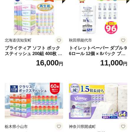
北海道倶知安町
秋田県能代市
ブライティア ソフト ボック
トイレットペーパー ダブル 9
スティッシュ 200組 400枚 60
6ロール 12個 × 8パック ブラ
箱 日本製 まとめ買い ティッ
ンカ 再生紙 100％ 芯あり 日
16,000
11,000
円
円
シュ リサイクル 長持 防災 常
用品 消耗品 無香料 生活用品
備品 日用雑貨 消耗品 生活必
備蓄 秋田県 能代市 送料無料
需品 備蓄 ペーパー 紙 北海道
《能代製紙》
倶知安町 日用品
栃木県小山市
神奈川県開成町