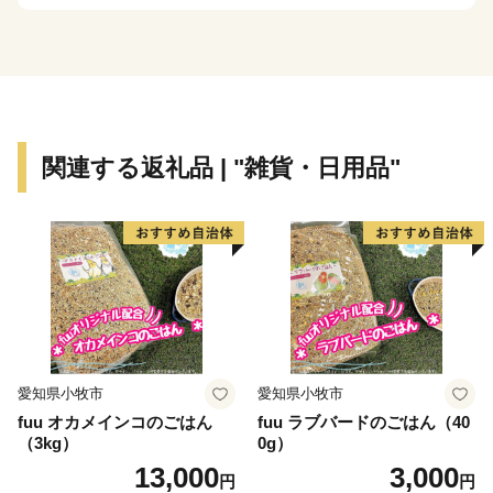
まちですが、その知名度は低く、大都市圏からの来訪者
や定着人口の伸び悩み、若者人口の流出等課題も抱えて
いました。昭和63年度から平成元年度にかけて、国は、
自治省を中心に「ふるさと創世」の起爆剤として「自ら
考え自ら行う地域づくり」事業（1億円事業）を推進し
てきました。
関連する返礼品 | "雑貨・日用品"
印南町では、1億円事業として人材育成のため「かえる
基金」を創設しました。更に、平成7年度「地域づくり
推進事業」を財源に全国に類を見ない「かえる」をテー
マとしたユニークな橋（かえる橋）を建設しました。多
くの人々を招き入れ、町発展への願いを込めたもので
す。『努力、忍耐、飛躍』を象徴する ”柳に跳びつくか
える”（小野道風）をイメージし、「考える」「人をか
える」「町をかえる」「古里へかえる」「栄える」とい
愛知県小牧市
愛知県小牧市
う5つの”かえる”にひっかけ、ネーミングしています。
fuu オカメインコのごはん
fuu ラブバードのごはん（40
（3kg）
0g）
【印南町の農林水産業】
13,000
3,000
円
円
農業は、温暖な気候を活かし、ミニトマトなど野菜を中