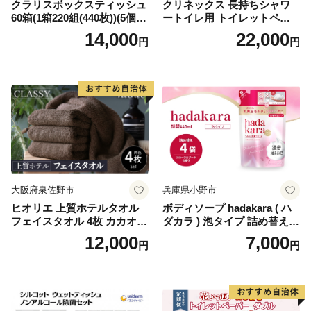
クラリスボックスティッシュ
クリネックス 長持ちシャワ
60箱(1箱220組(440枚))(5個入
ートイレ用 トイレットペー
り×12セット)【1256759】
パー（ダブル）64ロール(8ロ
14,000
22,000
円
円
ール×8パック) 開成町 トイレ
ットペーパーダブル 日用品
国産 新生活 ダブル SDGs 備
蓄 防災 エコ 消耗品 生活雑貨
生活用品 無香料 トイレット
ペーパー ダブル といれっと
ぺーぱー トイレ クレシア ト
イレットペーパー [BDBH002
-1]
大阪府泉佐野市
兵庫県小野市
ヒオリエ 上質ホテルタオル
ボディソープ hadakara ( ハ
フェイスタオル 4枚 カカオ
ダカラ ) 泡タイプ 詰め替え 4
【タオル 泉州タオル 吸水 普
40ml×4袋 ボディーソープ 泡
12,000
7,000
円
円
段使い 無地 シンプル 日用品
ボディソープ 泡 日用品 消耗
ふわふわ ふかふか 家族 たお
品 バス用品 大容量 いい 匂い
る 一人暮らし】
ボディ 保湿 LION ライオン
泡石鹸 石鹸 兵庫 兵庫県 小野
市