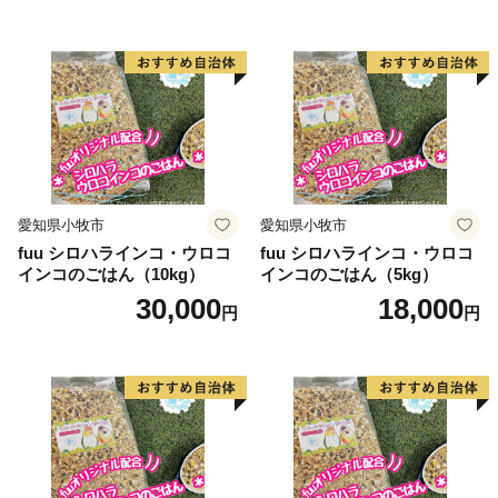
心として、花卉のハウス栽培等が。漁業では、岩礁地帯
の伊勢エビ等を対象とした刺し網漁業とアワビ、トコブ
シ、海草等の採貝漁業がおこなわれ、沖合ではイサキ、
タイ等を対象とした一本釣りやイワシ等を対象とした敷
き網（棒受け網）漁業、タチウオ、フグ等を対象とした
延べ縄漁業など、農林水産業が盛んな町です。
愛知県小牧市
愛知県小牧市
【印南祭り】
fuu シロハラインコ・ウロコ
fuu シロハラインコ・ウロコ
印南町を祭り一色に染める「印南祭り」。毎年10月2
インコのごはん（10kg）
インコのごはん（5kg）
日、日高地方の秋祭りのトップを切って行われる、宇杉
30,000
18,000
円
円
八幡と山口八幡両神社の合同秋季祭礼です。
宇杉八幡神社の祭礼は4台の屋台と神輿が勢いよく印南
川に飛び込み、祭装束の男衆が肩まで水につかりながら
川を渡る勇ましい祭り。一方の山口八幡神社の祭礼は6
台の屋台と神輿が登場。屋台をぶつけ合いながら印南港
まで御渡、浜辺では雑賀踊りや奴踊り、獅子舞が奉納さ
れます。