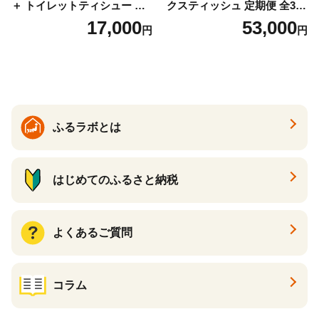
＋ トイレットティシュー し
クスティッシュ 定期便 全3
っかり香るフレッシュクリア
回 日本製 まとめ買い 防災
17,000
53,000
円
円
の香り ダブル 12ロール×6パ
常備品 日用雑貨 消耗品 生活
ック 72ロール 25m トイレ
必需品 大容量 備蓄 リサイク
ットペーパー パルプ100％ 消
ル ティッシュ ペーパー まと
臭 防臭 日用品 消耗品 備蓄
め買い 雑貨 倶知安町
ふるラボとは
はじめてのふるさと納税
よくあるご質問
コラム