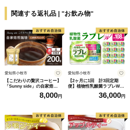
関連する返礼品 | "お飲み物"
愛知県小牧市
愛知県小牧市
【こだわりの贅沢コーヒー】
【2ヶ月に1回 計3回定期
「Sunny side」の自家焙煎珈
便】植物性乳酸菌ラブレW
琲こまきブレンド（200g）
プレーン36本（計108本）
8,000
36,000
円
円