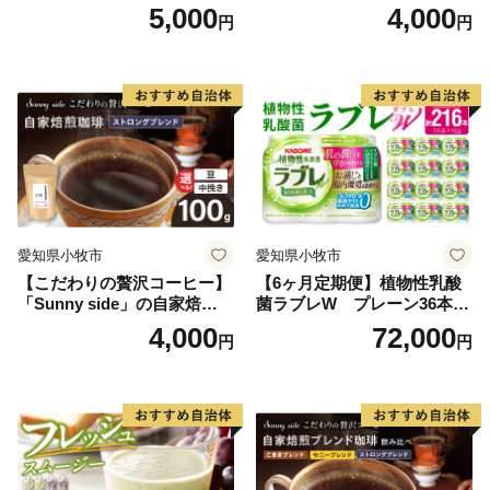
琲こまきブレンド（100g）
琲サニーブレンド（100g）
5,000
4,000
円
円
愛知県小牧市
愛知県小牧市
【こだわりの贅沢コーヒー】
【6ヶ月定期便】植物性乳酸
「Sunny side」の自家焙煎珈
菌ラブレW プレーン36本
琲ストロングブレンド（100
（計216本）
4,000
72,000
円
円
g）