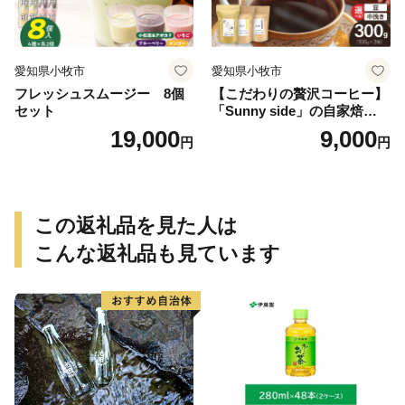
愛知県小牧市
愛知県小牧市
フレッシュスムージー 8個
【こだわりの贅沢コーヒー】
セット
「Sunny side」の自家焙煎珈
琲ブレンド珈琲飲み比べセッ
19,000
9,000
円
円
ト（300g）
この返礼品を見た人は
こんな返礼品も見ています