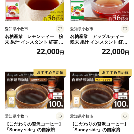
愛知県小牧市
愛知県小牧市
名糖産業 レモンティー 粉
名糖産業 アップルティー
末 果汁 インスタント 紅茶 ビ
粉末 果汁 インスタント 紅茶
タミンC 袋 ロングセラー 粉
ティー ビタミンC 袋 ロング
22,000
22,000
円
円
末飲料 粉末茶 簡単 手軽 ホッ
セラー 粉末飲料 粉末茶 簡単
ト アイス
手軽 ホット アイス
愛知県小牧市
愛知県小牧市
【こだわりの贅沢コーヒー】
【こだわりの贅沢コーヒー】
「Sunny side」の自家焙煎珈
「Sunny side」の自家焙煎珈