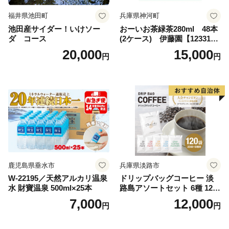
福井県池田町
兵庫県神河町
池田産サイダー！いけソー
おーいお茶緑茶280ml 48本
ダ コース
(2ケース) 伊藤園【123317
3】
20,000
15,000
円
円
鹿児島県垂水市
兵庫県淡路市
W-22195／天然アルカリ温泉
ドリップバッグコーヒー 淡
水 財寶温泉 500ml×25本
路島アソートセット 6種 120
袋 飲み比べ コーヒー
7,000
12,000
円
円