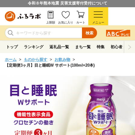
令和８年熊本地震 災害支援寄付受付について
上限額
お気に入り
カート
メニュー
検索
トップ
ランキング
返礼品一覧
まち一覧
特集
初心者ガイド
ホーム
ものから探す
お飲み物
【定期便3ヶ月】目と睡眠W サポート(100ml×20本)