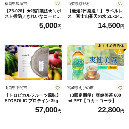
福岡県飯塚市
山梨県忍野村
【Z5-026】★特許製法★＼ポ
【最短2日発送！】 ラベルレ
スト投函／きれいなコーヒー
ス 富士山蒼天の水 2L×24本
ドリップバッグ9種セット(18
（4ケース）※離島不可 天然
5,000
14,500
円
円
袋)ゆうパケットでお届け！
水 ミネラルウォーター 水 ペ
ットボトル 2000ml バナジウ
ム天然水 飲料水 軟水 鉱水 国
産 シリカ ミネラル 美容 備蓄
防災 長期保存 富士山 山梨県
忍野村
山口県下関市
宮崎県えびの市
【トロピカルフルーツ風味】
（3回定期便）爽健美茶 600
EZOBOLIC プロテイン 3kg
ml PET【コカ・コーラ】ペ
ットボトル 1ケース(24本) 定
57,000
22,800
円
円
期便 3回(72本) セット お茶
カフェインゼロ ノンカフェ
イン ハトムギ ブレンド茶 宮
崎県 えびの市 送料無料