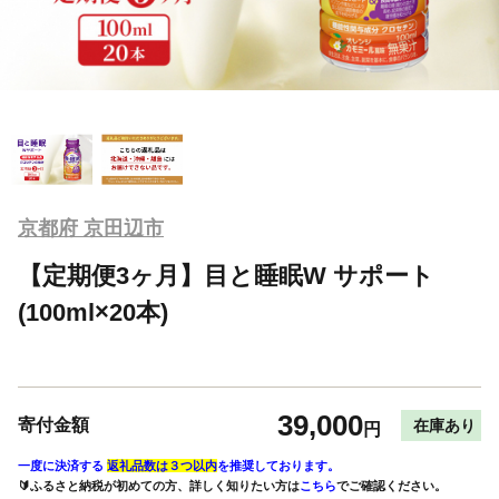
京都府 京田辺市
【定期便3ヶ月】目と睡眠W サポート
(100ml×20本)
39,000
寄付金額
在庫あり
円
一度に決済する
返礼品数は３つ以内
を推奨しております。
🔰ふるさと納税が初めての方、詳しく知りたい方は
こちら
でご確認ください。