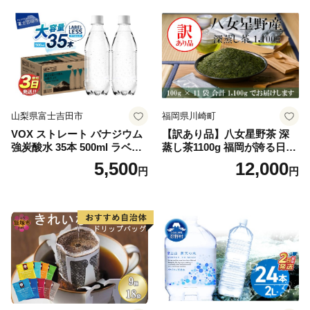
山梨県富士吉田市
福岡県川崎町
VOX ストレート バナジウム
【訳あり品】八女星野茶 深
強炭酸水 35本 500ml ラベル
蒸し茶1100g 福岡が誇る日本
レス【富士吉田市限定カート
茶_ 訳アリ 常温 お茶 茶袋 常
5,500
12,000
円
円
ン】
備品 おちゃ ocha 茶葉 緑茶
飲料 飲み物 八女 茶 日本茶
深むし茶 深蒸し 訳あり お茶
っぱ tea 八女茶 お手軽 簡単
小分け お土産 お取り寄せ グ
ルメ 福岡 九州 福岡県 国産
日本 ふかむし茶 ふかむし 家
庭用 自宅用 ちゃ りょくちゃ
ふかむしちゃ 急須 甘み 川崎
町 送料無料