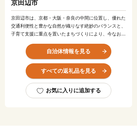
京田辺市
京田辺市は、京都・大阪・奈良の中間に位置し、優れた
交通利便性と豊かな自然が織りなす絶妙のバランスと、
子育て支援に重点を置いたまちづくりにより、今なお人
口が増加しているまちです。古くは筒城宮が遷都された
地として多彩な伝統行事や文化を現代に引き継ぐ一方
自治体情報を見る
で、同志社大学・同志社女子大学や多種多様な企業な
ど、最先端の科学技術を誇る関西文化学術研究都市の一
すべての返礼品を見る
翼を担うまちとして発展し、新旧の文化や知的財産が融
合する新たな文化を創造しています。さらに、新名神高
速道路の全線開通によって、高速道路網の結節点となる
お気に入りに追加する
本市は、北陸新幹線の新駅設置など、未来に向け大きな
ポテンシャルを秘めたまちとして発展を続けています。