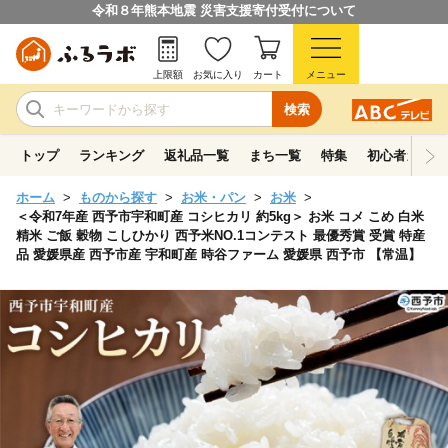
令和８年熊本地震 災害支援寄付受付について
上限額
お気に入り
カート
メニュー
検索
トップ
ランキング
返礼品一覧
まち一覧
特集
初心者ガイド
ホーム
ものから探す
お米・パン
お米
＜令和7年産 西予市宇和町産 コシヒカリ 約5kg＞ お米 コメ こめ 白米
精米 ご飯 穀物 こしひかり 西予米NO.1コンテスト 最優秀賞 受賞 特産
品 愛媛県産 西予市産 宇和町産 時谷ファーム 愛媛県 西予市 【常温】