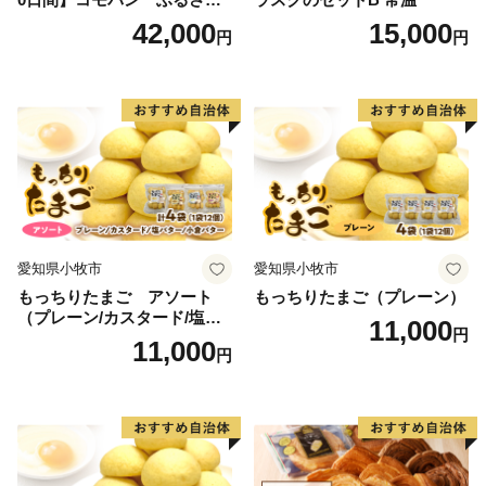
クロワッサンセット（計90
42,000
15,000
円
円
個）／災害用備蓄 保存食 非
常食 防災グッズにも
愛知県小牧市
愛知県小牧市
もっちりたまご アソート
もっちりたまご（プレーン）
（プレーン/カスタード/塩バ
11,000
円
ター/小倉バター）
11,000
円