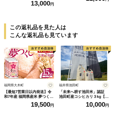
個入り)／災害用備蓄 保存食
13,000
円
非常食 防災グッズにも
この返礼品を見た人は
こんな返礼品も見ています
福岡県大木町
福井県池田町
【最短7営業日以内発送】令
「未来へ耕す池田米」認証
和7年産 福岡県産米 夢つくし
池田町産コシヒカリ３kg【お
15kg 精米 ※北海道・沖縄・
1人様につき３セットまで】
19,500
10,000
円
円
離島は配送不可