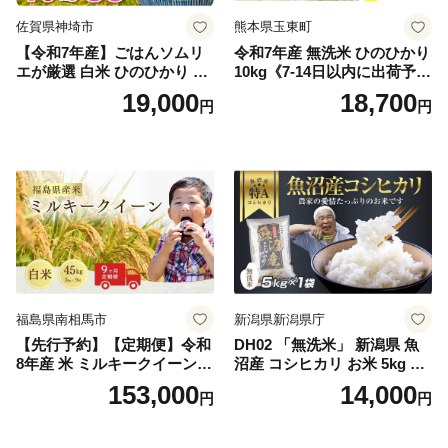
佐賀県神埼市
熊本県玉東町
【令和7年産】ごはんソムリ
令和7年産 無洗米 ひのひかり
エが厳選 白米 ひのひかり 10
10kg《7-14日以内に出荷予定
kg【神埼市産 米 お米 精米 白
(土日祝除く)》コメ 米 無洗米
19,000
18,700
円
円
米 10kg 5kg×2 ひのひかり ブ
令和7年産 高レビュー｜人気
ランド米 食味鑑定士】(H063
米 熊本県産米 お米 生活応援
164)
米
福島県南相馬市
新潟県新潟県庁
【先行予約】【定期便】令和
DH02 「無洗米」 新潟県 魚
8年産 米 ミルキークイーン
沼産 コシヒカリ お米 5kg こ
白米 45kg (5kg×9回) | ミルキ
しひかり 精米 米（お米の美
153,000
14,000
円
円
ークイーン 米5kg 福島 福島
味しい炊き方ガイド付き）
県産 福島産 精米 お米 米 コ
メ 武田ファーム サムランド