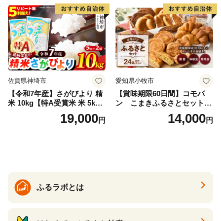
福島県 南相馬市 cu006-ae
佐賀県神埼市
愛知県小牧市
【令和7年産】さがびより 精
【賞味期限60日間】コモパ
米 10kg【特A受賞米 米 5kg×
ン こまきふるさとセット
2袋 お米 コメ こめ 国産 美味
（24個入り）／災害用備蓄
19,000
14,000
円
円
しい ブランド米 人気 ランキ
保存食 非常食 防災グッズに
ング 増田米穀】(H015224)
も
ふるラボとは