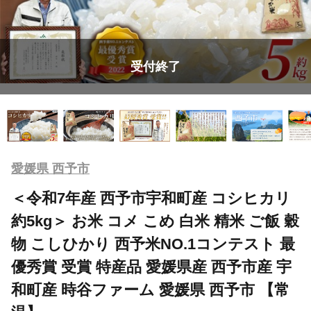
受付終了
愛媛県 西予市
＜令和7年産 西予市宇和町産 コシヒカリ
約5kg＞ お米 コメ こめ 白米 精米 ご飯 穀
物 こしひかり 西予米NO.1コンテスト 最
優秀賞 受賞 特産品 愛媛県産 西予市産 宇
和町産 時谷ファーム 愛媛県 西予市 【常