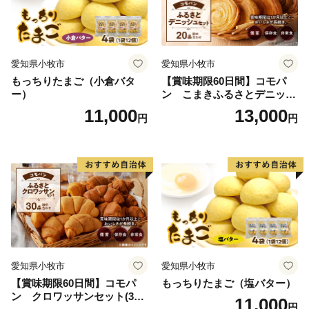
愛知県小牧市
愛知県小牧市
もっちりたまご（小倉バタ
【賞味期限60日間】コモパ
ー）
ン こまきふるさとデニッシ
ュセット（20個入り）／災害
11,000
13,000
円
円
用備蓄 保存食 非常食 防災グ
ッズにも
愛知県小牧市
愛知県小牧市
【賞味期限60日間】コモパ
もっちりたまご（塩バター）
ン クロワッサンセット(30
11,000
円