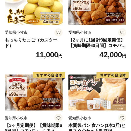
愛知県小牧市
愛知県小牧市
もっちりたまご（カスター
【2ヶ月に1回 計3回定期便】
ド）
【賞味期限60日間】コモパ
ン ふるさとクロワッサンセ
11,000
42,000
円
円
ット（計90個）／災害用備蓄
保存食 非常食 防災グッズに
も
愛知県小牧市
愛知県小牧市
【3ヶ月定期便】【賞味期限6
本間製パン 食パン(1本3斤)と
0日間】コモパン ふるさと
ラスクのセットB 常温