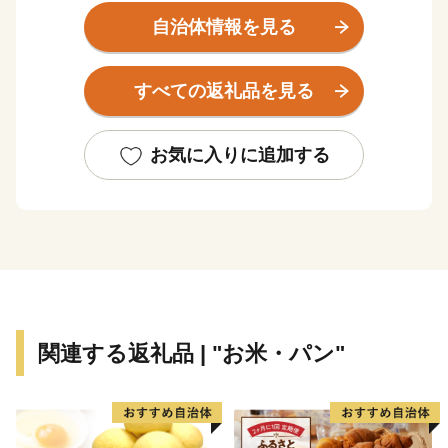
抜0mの臨海部から1,400mの山間部まで変化に富んだ地
自治体情報を見る
形を有し、平成25年に市内全域が「四国西予ジオパー
ク」として日本ジオパークに認定され、美しく豊かな自
すべての返礼品を見る
然環境・景観、その地で息づいてきた歴史と伝統文化を
誇るまちです。
このかけがえのない財産を大切に守り、「住む人が暮
お気に入りに追加する
らして安心を体感できるふるさと」であるよう、未来へ
輝く西予市づくりに全力で取り組んでまいります。
関連する返礼品 | "お米・パン"