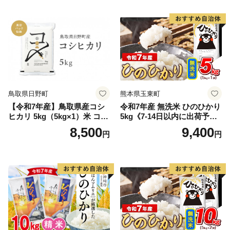
鳥取県日野町
熊本県玉東町
【令和7年産】鳥取県産コシ
令和7年産 無洗米 ひのひかり
ヒカリ 5kg（5kg×1）米 コシ
5kg《7-14日以内に出荷予定
ヒカリ こしひかり お米 白米
(土日祝除く)》コメ 米 無洗米
8,500
9,400
円
円
精米 5キロ おこめ こめ コメ
高レビュー｜人気米 熊本県
真空パック包装 真空包装 長
産米 お米 生活応援米
期保存 単一原料米 鳥取県日
野町産 Elevation