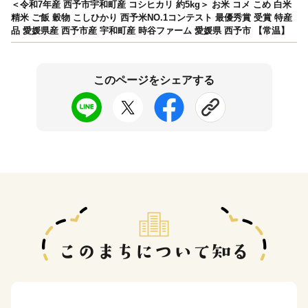
＜令和7年産 西予市宇和町産 コシヒカリ 約5kg＞ お米 コメ こめ 白米
精米 ご飯 穀物 こしひかり 西予米NO.1コンテスト 最優秀賞 受賞 特産
品 愛媛県産 西予市産 宇和町産 時谷ファーム 愛媛県 西予市 【常温】
このページをシェアする