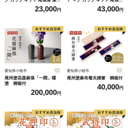
漆器 漆器工芸 工芸品 芸術性
漆 漆器 漆器工芸 工芸品 芸術
23,000
43,000
円
円
実用性 抗菌性 美味しく安全
性 実用性 抗菌性 美味しく安
な食事 手作り 贈答用 くつろ
全な食事 手作り 贈答用 くつ
ぎ おうち時間 プレゼント 抗
ろぎ おうち時間 プレゼント
ウイルス効果 お取り寄せ 愛
抗ウイルス効果 お取り寄せ
知県 小牧市 送料無料
愛知県 小牧市 送料無料
愛知県小牧市
愛知県小牧市
尾州塗花器麻張「一閑」曙
尾州塗麻布着夫婦箸 桐箱付
塗 桐箱付
40,000
円
200,000
円