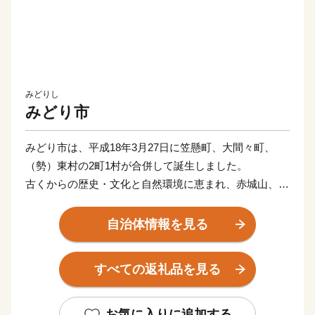
みどりし
みどり市
みどり市は、平成18年3月27日に笠懸町、大間々町、
（勢）東村の2町1村が合併して誕生しました。
古くからの歴史・文化と自然環境に恵まれ、赤城山、足
尾山地の山岳地と渡良瀬川に沿った中山間地域、そして
渡良瀬川がつくり出した扇状地などの多様な特性をもっ
自治体情報を見る
た地域です。
みどり市では、この豊かな自然と立地条件のなかで、人
すべての返礼品を見る
びとが心豊かに生活できるまちづくりに取り組んでおり
ます。
また、市民の皆様はもとより、みどり市のまちづくりへ
お気に入りに追加する