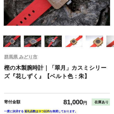
群馬県 みどり市
樫の木製腕時計｜「翠月」カスミシリー
ズ『花しずく』【ベルト色：朱】
81,000
寄付金額
在庫あり
円
一度に決済する
返礼品数は３つ以内
を推奨しております。