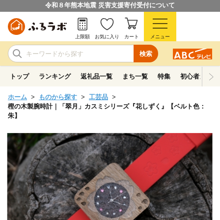
令和８年熊本地震 災害支援寄付受付について
上限額
お気に入り
カート
メニュー
検索
トップ
ランキング
返礼品一覧
まち一覧
特集
初心者ガイド
ホーム
ものから探す
工芸品
樫の木製腕時計｜「翠月」カスミシリーズ『花しずく』【ベルト色：
朱】