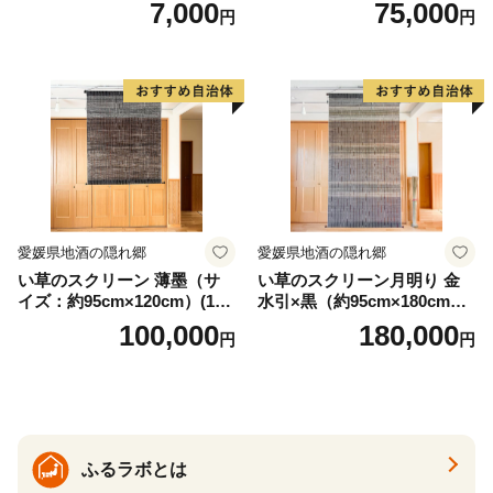
7,000
75,000
円
円
国 武将 小牧山城 墨絵 龍画師
書道アーティスト 池谷公智
渾身の一作 作品 雑貨 工芸品
グッズ 愛知県 小牧市 お取り
寄せ 送料無料
愛媛県地酒の隠れ郷
愛媛県地酒の隠れ郷
い草のスクリーン 薄墨（サ
い草のスクリーン月明り 金
イズ：約95cm×120cm）(14
水引×黒（約95cm×180cm）
6)
(147)
100,000
180,000
円
円
ふるラボとは