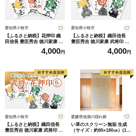
愛知県小牧市
愛知県小牧市
【ふるさと納税】花押印 織
【ふるさと納税】織田信長
田信長 豊臣秀吉 徳川家康 3
豊臣秀吉 徳川家康 武将印 3
枚 セット 戦国 武将 小牧山城
枚 セット イラスト 戦国 武将
4,000
4,000
円
円
墨絵 龍画師 書道アーティス
小牧山城 墨絵 龍画師 書道ア
ト 池谷公智 渾身の一作 作品
ーティスト 池谷公智 渾身の
雑貨 工芸品 グッズ 愛知県 小
一作 作品 雑貨 工芸品 グッズ
牧市 お取り寄せ 送料無料
愛知県 小牧市 お取り寄せ 送
料無料
愛知県小牧市
愛媛県地酒の隠れ郷
【ふるさと納税】織田信長
い草のスクリーン無垢 生成
豊臣秀吉 徳川家康 武将印 花
（サイズ：約95×180㎝）(14
押印 6枚 セット イラスト 戦
3)