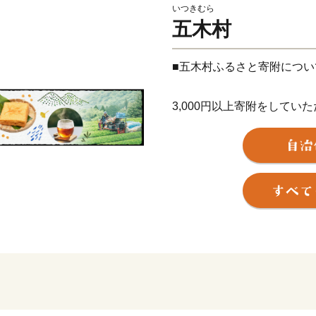
いつきむら
五木村
■五木村ふるさと寄附につい
3,000円以上寄附をして
品を送らせていただきます
※返礼品のお届けは商品に
（季節物の特産品によって
の特産品ページをご確認く
【ご注意】
・返礼品の送付は、五木村
す。
・寄附につきましては、年
ん。