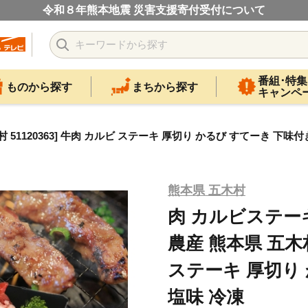
令和８年熊本地震 災害支援寄付受付について
番組･特集
ものから探す
まちから探す
キャンペ
木村 51120363] 牛肉 カルビ ステーキ 厚切り かるび すてーき 下味付
熊本県 五木村
肉 カルビステーキ 5
農産 熊本県 五木村 
ステーキ 厚切り
塩味 冷凍