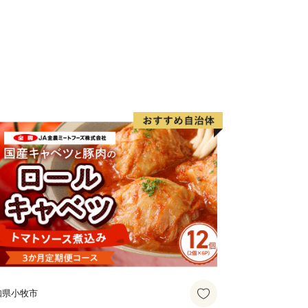
とさせていただきます。
す。
**************************************
けております。
いたします。
サポートセンター：業務委託先 結デザ
4
n.jp
：00
休業（8/13～8/15）・年末年始 の
知県小牧市
来ません。