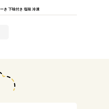
すてーき 下味付き 塩味 冷凍