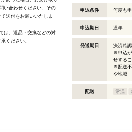
問い合わせください。その
申込条件
何度も申
せて送付をお願いいたしま
申込期日
通年
ては、返品・交換などの対
了承ください。
発送期日
決済確認
※申込が
せするこ
※配送不
や地域
配送
常温