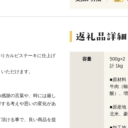
切りカルビステーキに仕上げ
容量
500g×2
計 1kg
りいただけます。
■原材料
牛肉（輸
酸）、増
の感謝の言葉や、時には厳し
対する考えや思いの変化があ
■原産地
北米、豪
て頂ける事で、良い商品を提
■加工地