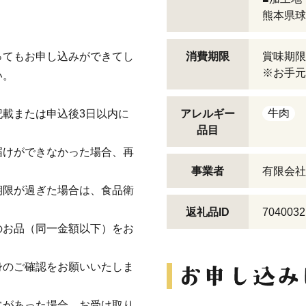
熊本県球
ってもお申し込みができてし
消費期限
賞味期限
※お手元
い。
牛肉
載または申込後3日以内に
アレルギー
品目
届けができなかった場合、再
事業者
有限会社
期限が過ぎた場合は、食品衛
。
返礼品ID
7040032
のお品（同一金額以下）をお
身のご確認をお願いいたしま
常があった場合、お受け取り