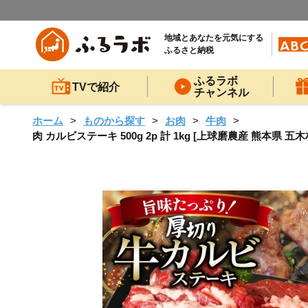
地域とあなたを元気にする
ふるさと納税
ふるラボ
TVで紹介
チャンネル
ホーム
ものから探す
お肉
牛肉
肉 カルビステーキ 500g 2p 計 1kg [上球磨農産 熊本県 五