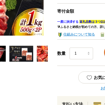
寄付金額
一度に決済する
返礼品数は３つ以
🔰ふるさと納税が初めての方、詳
仕組みについて知る
数量
お気
お
支払い方法