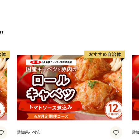
・返礼品の選択は、10品迄
・返礼品写真はイメージで
**********************************
"
お申し込みは24時間受け付
お問合せは、下記にお願い
【お問合せ先】
熊本県五木村 ふるさと納税
イン有限会社
電話番号：050-3163-825
メール ：itsuki@yuidesig
受付時間：平日9：00～17
※土曜日・日曜日・祝日・夏季
愛知県小牧市
愛
お問い合わせにはお応え出