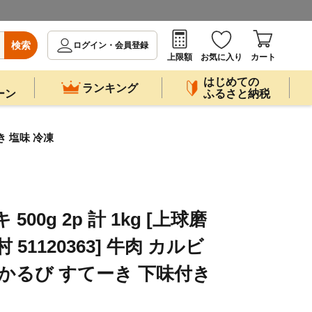
検索
ログイン・会員登録
上限額
お気に入り
カート
はじめての
ランキング
ーン
ふるさと納税
き 塩味 冷凍
00g 2p 計 1kg [上球磨
51120363] 牛肉 カルビ
 かるび すてーき 下味付き