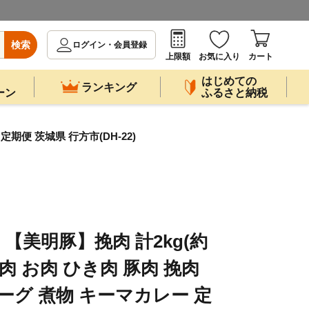
検索
ログイン・会員登録
上限額
お気に入り
カート
はじめての
ランキング
ーン
ふるさと納税
期便 茨城県 行方市(DH-22)
【美明豚】挽肉 計2kg(約
｜肉 お肉 ひき肉 豚肉 挽肉
ーグ 煮物 キーマカレー 定