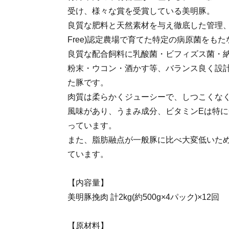
受け、様々な賞を受賞している美明豚。
良質な肥料と天然素材を与え徹底した管理、SPF(Sp
Free)認定農場で育てた特定の病原菌をも
良質な配合飼料に乳酸菌・ビフィズス菌・
粉末・ウコン・酒かす等、バランス良く設
た豚です。
肉質は柔らかくジューシーで、しつこくな
風味があり、うまみ成分、ビタミンEは特
っています。
また、脂肪融点が一般豚に比べ大変低いた
ています。
【内容量】
美明豚挽肉 計2kg(約500g×4パック)×12回
【原材料】