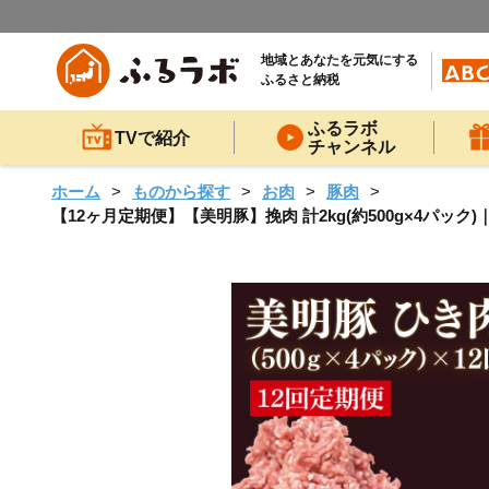
地域とあなたを元気にする
ふるさと納税
ふるラボ
TVで紹介
チャンネル
ホーム
ものから探す
お肉
豚肉
【12ヶ月定期便】【美明豚】挽肉 計2kg(約500g×4パック)｜