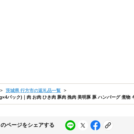
茨城県 行方市の返礼品一覧
g×4パック)｜肉 お肉 ひき肉 豚肉 挽肉 美明豚 豚 ハンバーグ 煮物 キ
このページをシェアする