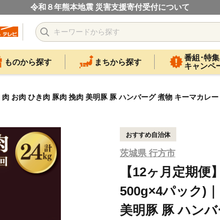
令和８年熊本地震 災害支援寄付受付について
番組･特集
ものから探す
まちから探す
キャンペ
肉 お肉 ひき肉 豚肉 挽肉 美明豚 豚 ハンバーグ 煮物 キーマカレー 定
おすすめ自治体
茨城県 行方市
【12ヶ月定期便】
500g×4パック)
美明豚 豚 ハンバ