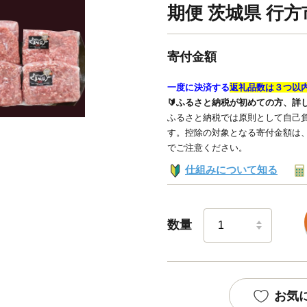
期便 茨城県 行方市(
寄付金額
一度に決済する
返礼品数は３つ以
🔰ふるさと納税が初めての方、詳
ふるさと納税では原則として自己負
す。控除の対象となる寄付金額は
でご注意ください。
仕組みについて知る
数量
お気