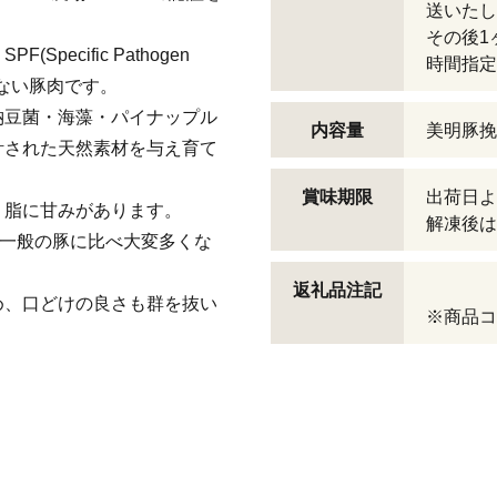
送いたし
その後1
ecific Pathogen
時間指定
たない豚肉です。
納豆菌・海藻・パイナップル
内容量
美明豚挽肉
計された天然素材を与え育て
賞味期限
出荷日よ
く脂に甘みがあります。
解凍後は
に一般の豚に比べ大変多くな
返礼品注記
め、口どけの良さも群を抜い
※商品コー