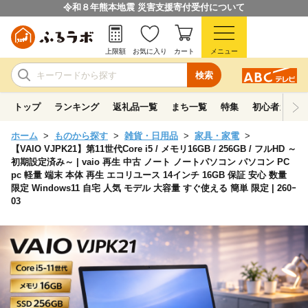
令和８年熊本地震 災害支援寄付受付について
上限額
お気に入り
カート
メニュー
検索
トップ
ランキング
返礼品一覧
まち一覧
特集
初心者ガイド
ホーム
ものから探す
雑貨・日用品
家具・家電
【VAIO VJPK21】第11世代Core i5 / メモリ16GB / 256GB / フルHD ～
初期設定済み～ | vaio 再生 中古 ノート ノートパソコン パソコン PC
pc 軽量 端末 本体 再生 エコリユース 14インチ 16GB 保証 安心 数量
限定 Windows11 自宅 人気 モデル 大容量 すぐ使える 簡単 限定 | 260ｰ
03