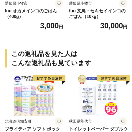
愛知県小牧市
愛知県小牧市
fuu オカメインコのごはん
fuu 文鳥・セキセイインコの
（400g）
ごはん（10kg）
3,000
30,000
円
円
この返礼品を見た人は
こんな返礼品も見ています
北海道倶知安町
秋田県能代市
ブライティア ソフト ボック
トイレットペーパー ダブル 9