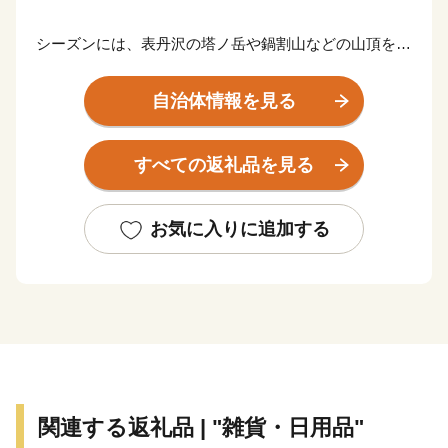
シーズンには、表丹沢の塔ノ岳や鍋割山などの山頂を目
指す多くの登山客が訪れます。
日本有数のカルシウム含有量を誇る名湯「鶴巻温泉」
自治体情報を見る
は、登山やハイキング後や日々の疲れを癒します。
すべての返礼品を見る
神奈川県内最長の桜並木「はだの桜みち」のほか、おか
め桜・ソメイヨシノ・食用として全国でも有数の生産地
となっている八重桜など、
お気に入りに追加する
桜の名所で心に残る景色や甘みの強い名産の落花生など
の掘り取り体験も楽しめます。
多くの自然に囲まれた秦野の風景を未来の子どもたちへ
と継ぐまちづくりを進めていきたいと考えています。
秦野市の応援をお願いいたします。
関連する返礼品 | "雑貨・日用品"