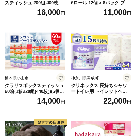
スティッシュ 200組 400枚 60
6ロール 12個 × 8パック ブラ
箱 日本製 まとめ買い ティッ
ンカ 再生紙 100％ 芯あり 日
16,000
11,000
円
円
シュ リサイクル 長持 防災 常
用品 消耗品 無香料 生活用品
備品 日用雑貨 消耗品 生活必
備蓄 秋田県 能代市 送料無料
需品 備蓄 ペーパー 紙 北海道
《能代製紙》
倶知安町 日用品
栃木県小山市
神奈川県開成町
クラリスボックスティッシュ
クリネックス 長持ちシャワ
60箱(1箱220組(440枚))(5個入
ートイレ用 トイレットペー
り×12セット)【1256759】
パー（ダブル）64ロール(8ロ
14,000
22,000
円
円
ール×8パック) 開成町 トイレ
ットペーパーダブル 日用品
国産 新生活 ダブル SDGs 備
蓄 防災 エコ 消耗品 生活雑貨
生活用品 無香料 トイレット
ペーパー ダブル といれっと