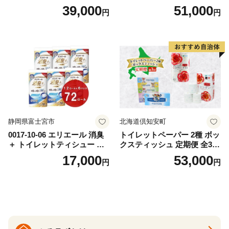
替（43枚×3P）×24袋 日用品
ットペーパー ダブル 45ｍ 計
39,000
51,000
円
円
おもちゃ 拭き取り 手拭き 外
72ロール 全18種 花柄 プリン
出時 お出かけ時 食事前 緑茶
ト ハーブ 香り付き 日本製 ま
カテキン配合
とめ買い 防災 常備品 ペーパ
ー 消耗品 備蓄 送料無料 北海
道 倶知安町 日用品
静岡県富士宮市
北海道倶知安町
0017-10-06 エリエール 消臭
トイレットペーパー 2種 ボッ
＋ トイレットティシュー し
クスティッシュ 定期便 全3
っかり香るフレッシュクリア
回 日本製 まとめ買い 防災
17,000
53,000
円
円
の香り ダブル 12ロール×6パ
常備品 日用雑貨 消耗品 生活
ック 72ロール 25m トイレ
必需品 大容量 備蓄 リサイク
ットペーパー パルプ100％ 消
ル ティッシュ ペーパー まと
臭 防臭 日用品 消耗品 備蓄
め買い 雑貨 倶知安町