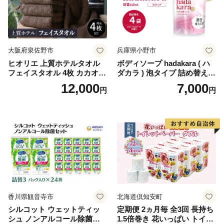
ぺーぱー トイレ クレシア ト
イレットペーパー [BDBH002
-1]
大阪府泉佐野市
兵庫県小野市
ヒオリエ 上質ホテルタオル
ボディソープ hadakara ( ハ
フェイスタオル 4枚 カカオ
ダカラ ) 泡タイプ 詰め替え 4
【タオル 泉州タオル 吸水 普
40ml×4袋 ボディーソープ 泡
12,000
7,000
円
円
段使い 無地 シンプル 日用品
ボディソープ 泡 日用品 消耗
ふわふわ ふかふか 家族 たお
品 バス用品 大容量 いい 匂い
る 一人暮らし】
ボディ 保湿 LION ライオン
泡石鹸 石鹸 兵庫 兵庫県 小野
市
香川県観音寺市
北海道倶知安町
シルコット ウェットティッ
定期便 2ヵ月毎 全3回 長持ち
シュ ノンアルコール除菌詰
1.5倍巻き 花いっぱい トイレ