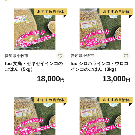
＝＝＝＝＝＝＝＝＝＝＝＝＝＝＝＝＝＝＝＝＝＝＝＝＝
＝＝＝＝＝＝＝＝＝＝＝＝＝
【ＬＩＮＥ公式アカウントを開設しました！】
返礼品入荷や新着のオススメ情報など、はだのふるさと
寄附金に関する情報をお届けします。
ふるさと納税の情報のほか、観光やイベントなど、耳寄
りな情報も盛りだくさん！
愛知県小牧市
愛知県小牧市
登録は、スマートフォンのＬＩＮＥアプリを開いて「友
fuu 文鳥・セキセイインコの
fuu シロハラインコ・ウロコ
だち登録」からＱＲコードを読み取るだけ！お気軽にご
ごはん（5kg）
インコのごはん（3kg）
登録ください。
18,000
13,000
円
円