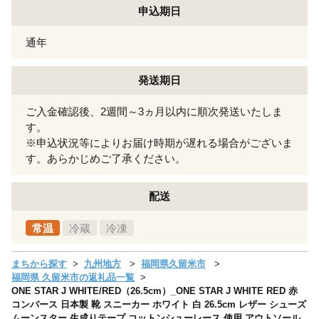
申込期日
通年
発送期日
ご入金確認後、2週間～3ヵ月以内に順次発送いたしま
す。
※申込状況等によりお届け時期が遅れる場合がございま
す。あらかじめご了承ください。
配送
常温
冷蔵
冷凍
まちから探す
九州地方
福岡県久留米市
福岡県 久留米市の返礼品一覧
ONE STAR J WHITE/RED（26.5cm）_ONE STAR J WHITE RED 赤
コンバース 日本製 靴 スニーカー ホワイト 白 26.5cm レザー シューズ
ムーンスター 生成りテープ コットンシューレース 使用 アウトソール