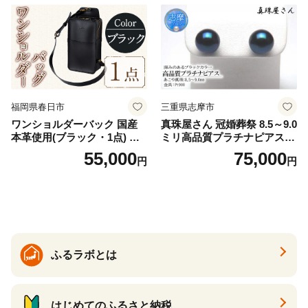
福岡県春日市
三重県志摩市
ワンショルダーバック 国産
真珠屋さん 冠婚葬祭 8.5～9.0
本革使用(ブラック・1点) 鞄
ミリ高品質プラチナピアス P
バック バッグ カバン レザー
t900 志摩産アコヤ真珠 ブラ
55,000
75,000
円
円
国産 日本製 牛革 黒 革 革製
ックパール 黒真珠
品 手作り 男性 女性 レディー
ス メンズ【ksg1307-bk】【Z
enis】
ふるラボとは
はじめてのふるさと納税