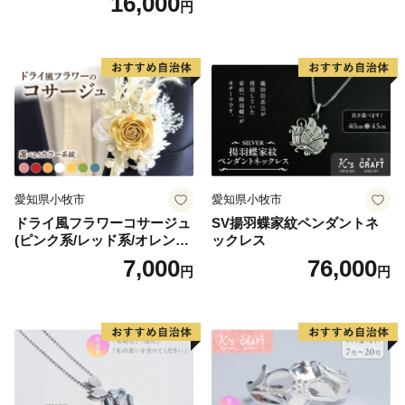
16,000
円
愛知県小牧市
愛知県小牧市
ドライ風フラワーコサージュ
SV揚羽蝶家紋ペンダントネ
(ピンク系/レッド系/オレンジ
ックレス
系/ホワイト系/イエロー系/グ
7,000
76,000
円
円
リーン系/ブルー系）