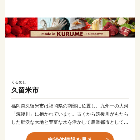
くるめし
久留米市
福岡県久留米市は福岡県の南部に位置し、九州一の大河
「筑後川」に抱かれています。古くから筑後川がもたら
した肥沃な大地と豊富な水を活かして農業都市として栄
えてきました。
また、明治以降は県南地域の商業の中心地となり、国産