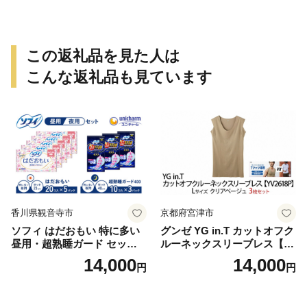
この返礼品を見た人は
こんな返礼品も見ています
香川県観音寺市
京都府宮津市
ソフィ はだおもい 特に多い
グンゼ YG in.T カットオフク
昼用・超熟睡ガード セット
ルーネックスリーブレス【Y
羽付き ナプキン 生理用品 サ
V2618P】Lサイズ クリアベ
14,000
14,000
円
円
ニタリー ユニ・チャーム
ージュ3枚セット [№5716-04
32]