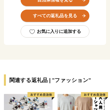
自治体情報を見る
のシューズメーカーとして有名な「アサヒシューズ」
「ムーンスター」、世界的タイヤメーカーの「ブリヂス
すべての返礼品を見る
トン」を中心としたゴム産業のまちとして発展してきま
した。
その発展の過程で形成された独自の食文化は当時の労働
お気に入りに追加する
者の胃袋を支えるとともに、久留米のグルメとして現在
に誇る逸品となっております。
「九州有数の農業都市」「とんこつラーメンの発祥の
地」や「焼き鳥のまち」であり、「日本有数の酒処」さ
らには「ゴムのまち」として、久留米の先人が創り上げ
た数々の美味と逸品をぜひ一度堪能してみてください。
関連する返礼品 | "ファッション"