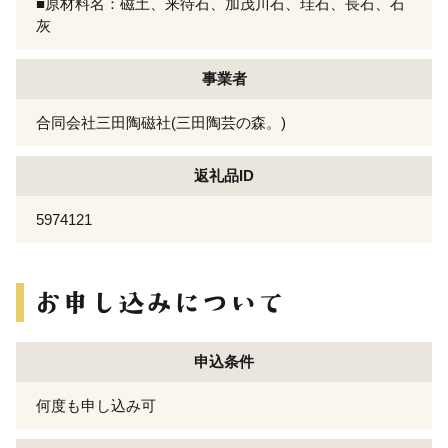
■原材料名：磁土、来待石、加茂川石、珪石、長石、石
灰
事業者
合同会社三田陶磁社(三田陶芸の森。)
返礼品ID
5974121
申込条件
何度も申し込み可