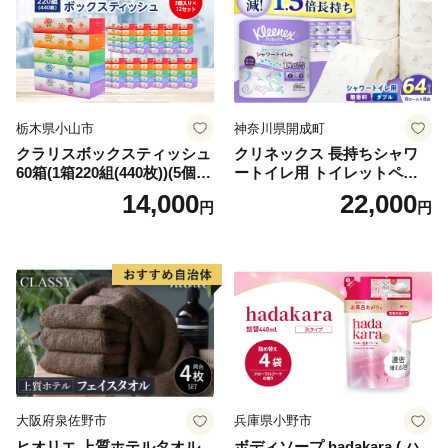
栃木県小山市
神奈川県開成町
クラリスボックスティッシュ
クリネックス 長持ちシャワ
60箱(1箱220組(440枚))(5個入
ートイレ用 トイレットペー
り×12セット)【1256759】
パー（ダブル）64ロール(8ロ
14,000
22,000
円
円
ール×8パック) 開成町 トイレ
ットペーパーダブル 日用品
国産 新生活 ダブル SDGs 備
蓄 防災 エコ 消耗品 生活雑貨
生活用品 無香料 トイレット
ペーパー ダブル といれっと
ぺーぱー トイレ クレシア ト
イレットペーパー [BDBH002
-1]
大阪府泉佐野市
兵庫県小野市
ヒオリエ 上質ホテルタオル
ボディソープ hadakara ( ハ