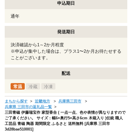
申込期日
通年
発送期日
決済確認から1～2か月程度
※申込が集中した場合は、プラス1〜2か月お待たせする
ことがございます。
配送
常温
冷蔵
冷凍
まちから探す
近畿地方
兵庫県三田市
兵庫県 三田市の返礼品一覧
三田青磁 伊藤瑞宝作 家型香合 ( 一点一点、色や表情が異なりますので
ご了承ください。 サイズ：幅6×奥行5×高さ6cm 木箱入り )伝統 職人
工芸品 青磁 陶器 期間限定 ふるさと 送料無料 [兵庫県 三田市
3d28bae510001]