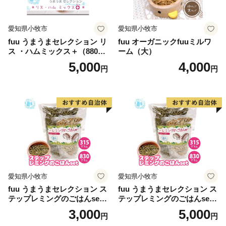
愛知県小牧市
愛知県小牧市
fuu うまうまセレクション リ
fuu オーガニックfuuミルワ
ス ・ハムミックス＋（880
ーム（大）
g）
5,000
4,000
円
円
愛知県小牧市
愛知県小牧市
fuu うまうまセレクション ス
fuu うまうまセレクション ス
テップレミングのごはんset
テップレミングのごはんset
（315g）
（830g）
3,000
5,000
円
円