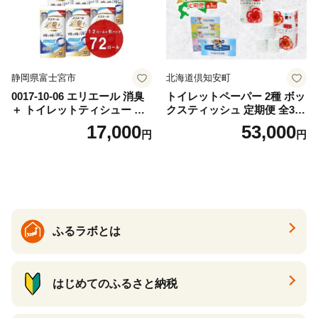
静岡県富士宮市
北海道倶知安町
0017-10-06 エリエール 消臭
トイレットペーパー 2種 ボッ
＋ トイレットティシュー し
クスティッシュ 定期便 全3
っかり香るフレッシュクリア
回 日本製 まとめ買い 防災
17,000
53,000
円
円
の香り ダブル 12ロール×6パ
常備品 日用雑貨 消耗品 生活
ック 72ロール 25m トイレ
必需品 大容量 備蓄 リサイク
ットペーパー パルプ100％ 消
ル ティッシュ ペーパー まと
臭 防臭 日用品 消耗品 備蓄
め買い 雑貨 倶知安町
ふるラボとは
はじめてのふるさと納税