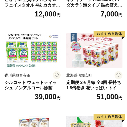
フェイスタオル 4枚 カカオ
ダカラ ) 泡タイプ 詰め替え 4
【タオル 泉州タオル 吸水 普
40ml×4袋 ボディーソープ 泡
12,000
7,000
円
円
段使い 無地 シンプル 日用品
ボディソープ 泡 日用品 消耗
ふわふわ ふかふか 家族 たお
品 バス用品 大容量 いい 匂い
る 一人暮らし】
ボディ 保湿 LION ライオン
泡石鹸 石鹸 兵庫 兵庫県 小野
市
香川県観音寺市
北海道倶知安町
シルコット ウェットティッ
定期便 2ヵ月毎 全3回 長持ち
シュ ノンアルコール除菌詰
1.5倍巻き 花いっぱい トイレ
替（43枚×3P）×24袋 日用品
ットペーパー ダブル 45ｍ 計
39,000
51,000
円
円
おもちゃ 拭き取り 手拭き 外
72ロール 全18種 花柄 プリン
出時 お出かけ時 食事前 緑茶
ト ハーブ 香り付き 日本製 ま
カテキン配合
とめ買い 防災 常備品 ペーパ
ー 消耗品 備蓄 送料無料 北海
道 倶知安町 日用品