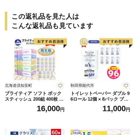
この返礼品を見た人は
こんな返礼品も見ています
北海道倶知安町
秋田県能代市
ブライティア ソフト ボック
トイレットペーパー ダブル 9
スティッシュ 200組 400枚 60
6ロール 12個 × 8パック ブラ
箱 日本製 まとめ買い ティッ
ンカ 再生紙 100％ 芯あり 日
16,000
11,000
円
円
シュ リサイクル 長持 防災 常
用品 消耗品 無香料 生活用品
備品 日用雑貨 消耗品 生活必
備蓄 秋田県 能代市 送料無料
需品 備蓄 ペーパー 紙 北海道
《能代製紙》
倶知安町 日用品