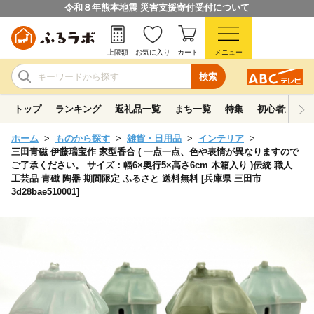
令和８年熊本地震 災害支援寄付受付について
上限額
お気に入り
カート
メニュー
検索
トップ
ランキング
返礼品一覧
まち一覧
特集
初心者ガイド
ホーム
ものから探す
雑貨・日用品
インテリア
三田青磁 伊藤瑞宝作 家型香合 ( 一点一点、色や表情が異なりますので
ご了承ください。 サイズ：幅6×奥行5×高さ6cm 木箱入り )伝統 職人
工芸品 青磁 陶器 期間限定 ふるさと 送料無料 [兵庫県 三田市
3d28bae510001]