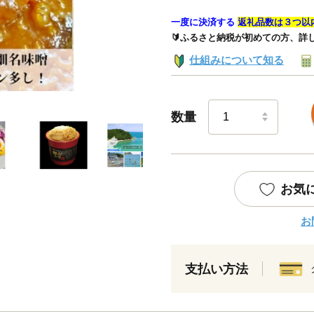
一度に決済する
返礼品数は３つ以
🔰ふるさと納税が初めての方、詳
仕組みについて知る
数量
お気
お
支払い方法