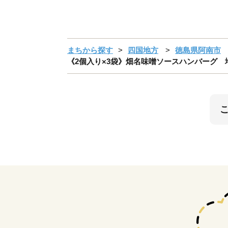
まちから探す
四国地方
徳島県阿南市
《2個入り×3袋》畑名味噌ソースハンバーグ 地