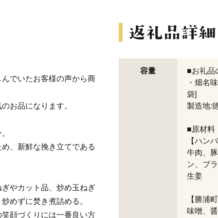
容量
■お礼品
しんでいたお客様の声から商
・畑名味噌
袋]
気のお品になります。
製造地:
■原材料
ー。
【ハンバ
ため、新鮮な挽き立てである
牛肉、豚
ン、ブラ
生姜
ねぎやカット品、炒め玉ねぎ
【勝浦町
、炒めずに焚き煮詰める。
味噌、醤
の笑顔づくりには一番良い方