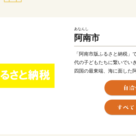
あなんし
阿南市
「阿南市版ふるさと納税」
代の子どもたちに繋いでい
四国の最東端、海に面した
模で深刻な問題となってい
い、アクションをおこし、
社会づくりを実現していく
ています。
返礼品を提供するのは「EARTH
（ESPA）に登録している
業者とともに新たなムーブ