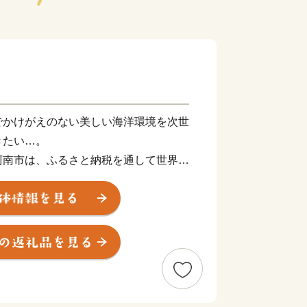
でかけがえのない美しい海洋環境を次世
きたい…。
阿南市は、ふるさと納税を通して世界規
る海岸・海洋汚染に対して真摯に向き合
普及していくことによって、持続可能な
「阿南市オリジナル」の制度運用を行っ
 SHIP PARTNER ANAN」
事業者です。阿南市では、このESPA事
メントを起こしていきます！