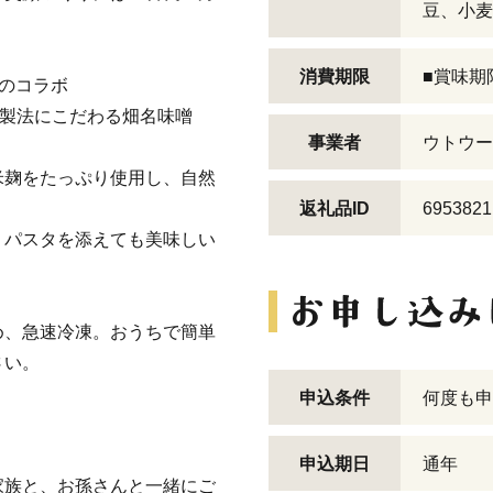
豆、小麦
消費期限
■賞味期
のコラボ
の製法にこだわる畑名味噌
事業者
ウトウー
米麹をたっぷり使用し、自然
返礼品ID
6953821
。パスタを添えても美味しい
め、急速冷凍。おうちで簡単
さい。
申込条件
何度も申
申込期日
通年
家族と、お孫さんと一緒にご