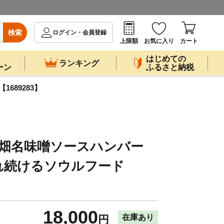
検索
ログイン・会員登録
上限額
お気に入り
カート
はじめての
ランキング
ーン
ふるさと納税
689283】
》畑名味噌ソースハンバー
れ続けるソウルフード
18,000
在庫あり
円