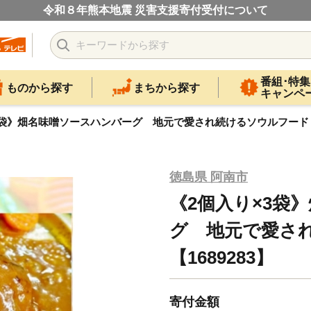
令和８年熊本地震 災害支援寄付受付について
番組･特集
ものから探す
まちから探す
キャンペ
3袋》畑名味噌ソースハンバーグ 地元で愛され続けるソウルフード【1
徳島県 阿南市
《2個入り×3袋
グ 地元で愛さ
【1689283】
寄付金額