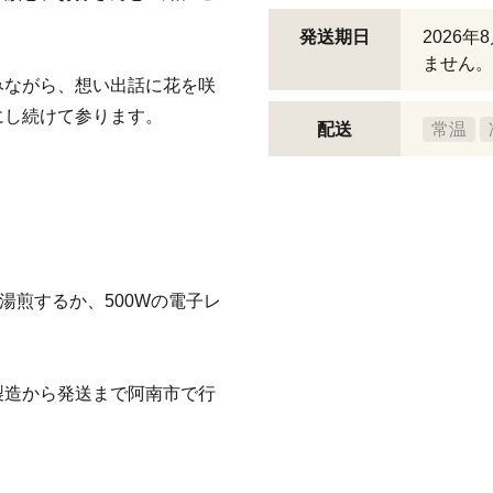
発送期日
2026
ません。
みながら、想い出話に花を咲
にし続けて参ります。
配送
常温
湯煎するか、500Wの電子レ
製造から発送まで阿南市で行