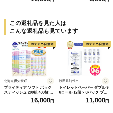
この返礼品を見た人は
こんな返礼品も見ています
北海道倶知安町
秋田県能代市
ブライティア ソフト ボック
トイレットペーパー ダブル 9
スティッシュ 200組 400枚 60
6ロール 12個 × 8パック ブラ
箱 日本製 まとめ買い ティッ
ンカ 再生紙 100％ 芯あり 日
16,000
11,000
円
円
シュ リサイクル 長持 防災 常
用品 消耗品 無香料 生活用品
備品 日用雑貨 消耗品 生活必
備蓄 秋田県 能代市 送料無料
需品 備蓄 ペーパー 紙 北海道
《能代製紙》