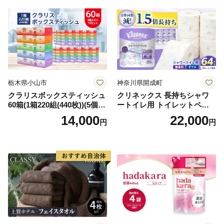
倶知安町 日用品
栃木県小山市
神奈川県開成町
クラリスボックスティッシュ
クリネックス 長持ちシャワ
60箱(1箱220組(440枚))(5個入
ートイレ用 トイレットペー
り×12セット)【1256759】
パー（ダブル）64ロール(8ロ
14,000
22,000
円
円
ール×8パック) 開成町 トイレ
ットペーパーダブル 日用品
国産 新生活 ダブル SDGs 備
蓄 防災 エコ 消耗品 生活雑貨
生活用品 無香料 トイレット
ペーパー ダブル といれっと
ぺーぱー トイレ クレシア ト
イレットペーパー [BDBH002
-1]