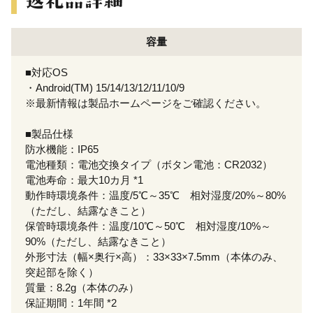
容量
■対応OS
・Android(TM) 15/14/13/12/11/10/9
※最新情報は製品ホームページをご確認ください。
■製品仕様
防水機能：IP65
電池種類：電池交換タイプ（ボタン電池：CR2032）
電池寿命：最大10カ月 *1
動作時環境条件：温度/5℃～35℃ 相対湿度/20%～80%
（ただし、結露なきこと）
保管時環境条件：温度/10℃～50℃ 相対湿度/10%～
90%（ただし、結露なきこと）
外形寸法（幅×奥行×高）：33×33×7.5mm（本体のみ、
突起部を除く）
質量：8.2g（本体のみ）
保証期間：1年間 *2