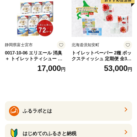
道 倶知安町 日用品
静岡県富士宮市
北海道倶知安町
0017-10-06 エリエール 消臭
トイレットペーパー 2種 ボッ
＋ トイレットティシュー し
クスティッシュ 定期便 全3
っかり香るフレッシュクリア
回 日本製 まとめ買い 防災
17,000
53,000
円
円
の香り ダブル 12ロール×6パ
常備品 日用雑貨 消耗品 生活
ック 72ロール 25m トイレ
必需品 大容量 備蓄 リサイク
ットペーパー パルプ100％ 消
ル ティッシュ ペーパー まと
臭 防臭 日用品 消耗品 備蓄
め買い 雑貨 倶知安町
ふるラボとは
はじめてのふるさと納税