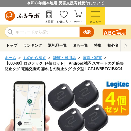
令和８年熊本地震 災害支援寄付受付について
上限額
お気に入り
カート
メニュー
検索
トップ
ランキング
返礼品一覧
まち一覧
特集
初心者ガイド
ホーム
ものから探す
雑貨・日用品
家具・家電
【033-09】ロジテック［4個セット］ Android対応 スマートタグ 紛失
防止タグ 電池交換式 忘れもの防止タグ タグ型 LGT-LWBETG1BKG4