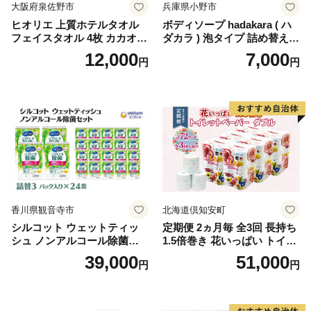
大阪府泉佐野市
兵庫県小野市
ヒオリエ 上質ホテルタオル
ボディソープ hadakara ( ハ
フェイスタオル 4枚 カカオ
ダカラ ) 泡タイプ 詰め替え 4
【タオル 泉州タオル 吸水 普
40ml×4袋 ボディーソープ 泡
12,000
7,000
円
円
段使い 無地 シンプル 日用品
ボディソープ 泡 日用品 消耗
ふわふわ ふかふか 家族 たお
品 バス用品 大容量 いい 匂い
る 一人暮らし】
ボディ 保湿 LION ライオン
泡石鹸 石鹸 兵庫 兵庫県 小野
市
香川県観音寺市
北海道倶知安町
シルコット ウェットティッ
定期便 2ヵ月毎 全3回 長持ち
シュ ノンアルコール除菌詰
1.5倍巻き 花いっぱい トイレ
替（43枚×3P）×24袋 日用品
ットペーパー ダブル 45ｍ 計
39,000
51,000
円
円
おもちゃ 拭き取り 手拭き 外
72ロール 全18種 花柄 プリン
出時 お出かけ時 食事前 緑茶
ト ハーブ 香り付き 日本製 ま
カテキン配合
とめ買い 防災 常備品 ペーパ
ー 消耗品 備蓄 送料無料 北海